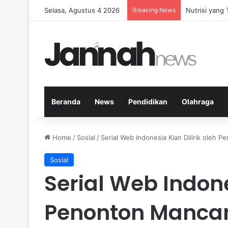
Selasa, Agustus 4 2026
Breaking News
Nutrisi yang
Beranda
News
Pendidikan
Olahraga
Home
/
Sosial
/
Serial Web Indonesia Kian Dilirik oleh
Sosial
Serial Web Indone
Penonton Manca