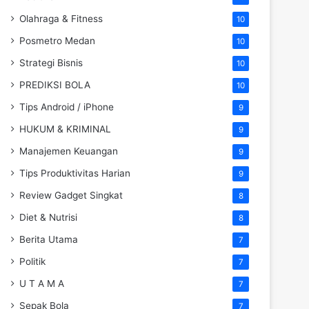
Olahraga & Fitness
10
Posmetro Medan
10
Strategi Bisnis
10
PREDIKSI BOLA
10
Tips Android / iPhone
9
HUKUM & KRIMINAL
9
Manajemen Keuangan
9
Tips Produktivitas Harian
9
Review Gadget Singkat
8
Diet & Nutrisi
8
Berita Utama
7
Politik
7
U T A M A
7
Sepak Bola
7