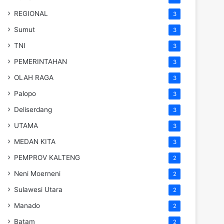
REGIONAL
3
Sumut
3
TNI
3
PEMERINTAHAN
3
OLAH RAGA
3
Palopo
3
Deliserdang
3
UTAMA
3
MEDAN KITA
3
PEMPROV KALTENG
2
Neni Moerneni
2
Sulawesi Utara
2
Manado
2
Batam
2