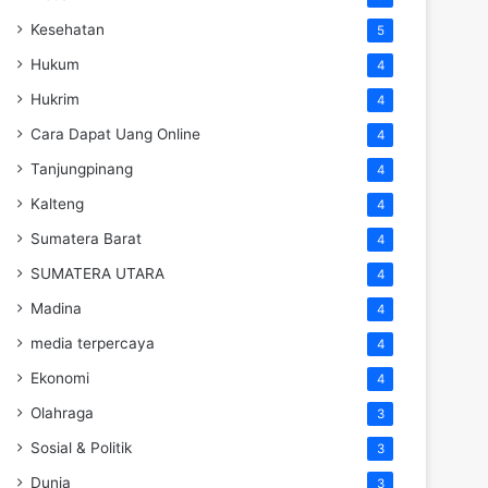
Kesehatan
5
Hukum
4
Hukrim
4
Cara Dapat Uang Online
4
Tanjungpinang
4
Kalteng
4
Sumatera Barat
4
SUMATERA UTARA
4
Madina
4
media terpercaya
4
Ekonomi
4
Olahraga
3
Sosial & Politik
3
Dunia
3