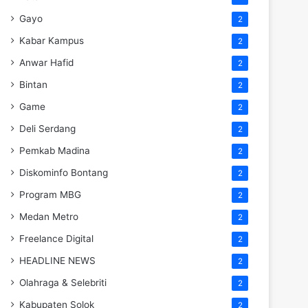
Gayo
2
Kabar Kampus
2
Anwar Hafid
2
Bintan
2
Game
2
Deli Serdang
2
Pemkab Madina
2
Diskominfo Bontang
2
Program MBG
2
Medan Metro
2
Freelance Digital
2
HEADLINE NEWS
2
Olahraga & Selebriti
2
Kabupaten Solok
2