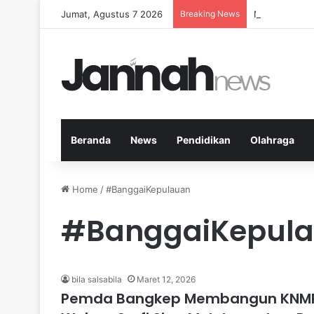
Jumat, Agustus 7 2026
Breaking News
Nutrisi yang 
Beranda
News
Pendidikan
Olahraga
Home
/
#BanggaiKepulauan
#BanggaiKepul
bila salsabila
Maret 12, 2026
Pemda Bangkep Membangun KNMP To