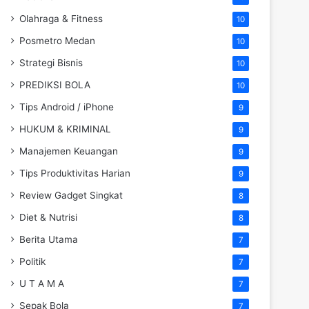
Olahraga & Fitness
10
Posmetro Medan
10
Strategi Bisnis
10
PREDIKSI BOLA
10
Tips Android / iPhone
9
HUKUM & KRIMINAL
9
Manajemen Keuangan
9
Tips Produktivitas Harian
9
Review Gadget Singkat
8
Diet & Nutrisi
8
Berita Utama
7
Politik
7
U T A M A
7
Sepak Bola
7