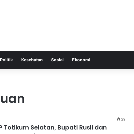
Tepat Sebagai Dasar untuk Gaya Hidup Sehat dan Berkelanjutan
Politik
Kesehatan
Sosial
Ekonomi
auan
29
tikum Selatan, Bupati Rusli dan