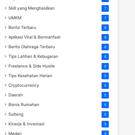
Skill yang Menghasilkan
7
UMKM
7
Berita Terbaru
6
Aplikasi Viral & Bermanfaat
6
Berita Olahraga Terbaru
6
Tips Latihan & Kebugaran
6
Freelance & Side Hustle
5
Tips Kesehatan Harian
5
Cryptocurrency
5
Daerah
5
Bisnis Rumahan
5
Sulteng
5
Kinerja & Investasi
5
Medan
5