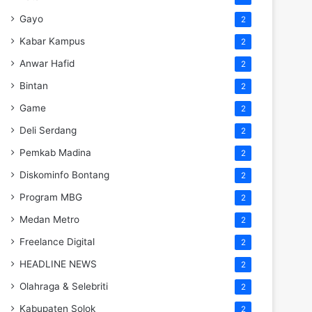
Gayo
2
Kabar Kampus
2
Anwar Hafid
2
Bintan
2
Game
2
Deli Serdang
2
Pemkab Madina
2
Diskominfo Bontang
2
Program MBG
2
Medan Metro
2
Freelance Digital
2
HEADLINE NEWS
2
Olahraga & Selebriti
2
Kabupaten Solok
2