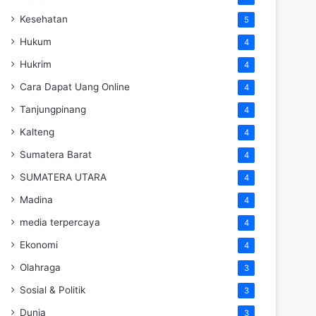
Kesehatan
5
Hukum
4
Hukrim
4
Cara Dapat Uang Online
4
Tanjungpinang
4
Kalteng
4
Sumatera Barat
4
SUMATERA UTARA
4
Madina
4
media terpercaya
4
Ekonomi
4
Olahraga
3
Sosial & Politik
3
Dunia
3