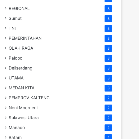
REGIONAL
3
Sumut
3
TNI
3
PEMERINTAHAN
3
OLAH RAGA
3
Palopo
3
Deliserdang
3
UTAMA
3
MEDAN KITA
3
PEMPROV KALTENG
2
Neni Moerneni
2
Sulawesi Utara
2
Manado
2
Batam
2