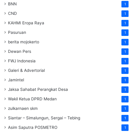
BNN
1
CND
1
KAHMI Eropa Raya
1
Pasuruan
1
berita mojokerto
1
Dewan Pers
1
FWJ Indonesia
1
Galeri & Advertorial
1
Jamintel
1
Jaksa Sahabat Perangkat Desa
1
Wakil Ketua DPRD Medan
1
zulkarnaen skm
1
Siantar – Simalungun, Sergai – Tebing
1
Asim Saputra POSMETRO
1