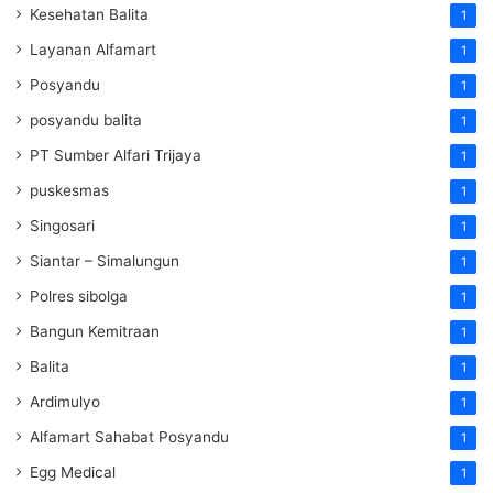
Kesehatan Balita
1
Layanan Alfamart
1
Posyandu
1
posyandu balita
1
PT Sumber Alfari Trijaya
1
puskesmas
1
Singosari
1
Siantar – Simalungun
1
Polres sibolga
1
Bangun Kemitraan
1
Balita
1
Ardimulyo
1
Alfamart Sahabat Posyandu
1
Egg Medical
1