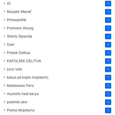
IG
1
Muzakir Manaf
1
Pinterpolitik
1
Pramono Anung
1
Sherly Djoanda
1
Dairi
1
Polsek Delitua
1
KAPOLSEK DELITUA
1
jurur tulis
1
kasus pil koplo mojokerto
1
Kebebasan Pers
1
mustofa hadi karya
1
polemik ukw
1
Polres Mojokerto
1