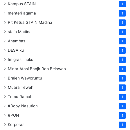
Kampus STAIN
1
menteri agama
1
Plt Ketua STAIN Madina
1
stain Madina
1
Anambas
1
DESA ku
1
Imigrasi lhoks
1
Minta Atasi Banjir Rob Belawan
1
Braien Waworuntu
1
Muara Teweh
1
Temu Ramah
1
#Boby Nasution
1
#PON
1
Korporasi
1