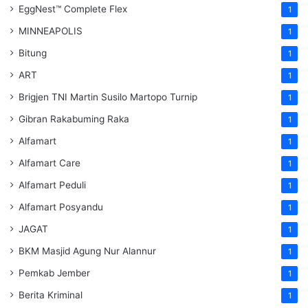
EggNest™ Complete Flex
1
MINNEAPOLIS
1
Bitung
1
ART
1
Brigjen TNI Martin Susilo Martopo Turnip
1
Gibran Rakabuming Raka
1
Alfamart
1
Alfamart Care
1
Alfamart Peduli
1
Alfamart Posyandu
1
JAGAT
1
BKM Masjid Agung Nur Alannur
1
Pemkab Jember
1
Berita Kriminal
1