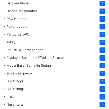
Bagikan Ribuan
1
Hingga Masyarakat
1
PAC Gerindra
1
Paket Lebaran
1
Pengurus DPC
1
zakky
1
Industri & Perdagangan
1
#NelayanSejahtera #TotikumSelatan
1
Media Barat Semakin Sering
1
sosialisasi perda
1
Bukittinggi
1
Bukittiinngi
1
miskin
1
Nusantara
1