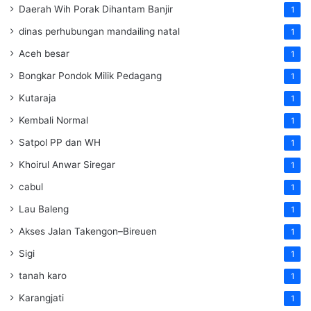
Daerah Wih Porak Dihantam Banjir
1
dinas perhubungan mandailing natal
1
Aceh besar
1
Bongkar Pondok Milik Pedagang
1
Kutaraja
1
Kembali Normal
1
Satpol PP dan WH
1
Khoirul Anwar Siregar
1
cabul
1
Lau Baleng
1
Akses Jalan Takengon–Bireuen
1
Sigi
1
tanah karo
1
Karangjati
1