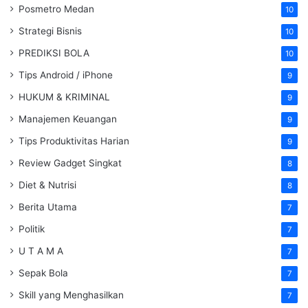
Posmetro Medan
10
Strategi Bisnis
10
PREDIKSI BOLA
10
Tips Android / iPhone
9
HUKUM & KRIMINAL
9
Manajemen Keuangan
9
Tips Produktivitas Harian
9
Review Gadget Singkat
8
Diet & Nutrisi
8
Berita Utama
7
Politik
7
U T A M A
7
Sepak Bola
7
Skill yang Menghasilkan
7