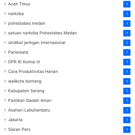
Aceh Timur
1
narkoba
1
polrestabes medan
1
satuan narkoba Polrestabes Medan
1
sindikat jaringan internasional
1
Pariwisata
1
DPR RI Komisi III
1
Cara Produktivitas Harian
1
walikota bontang
1
Kabupaten Serang
1
Pastikan Ibadah Aman
1
Asahan-Labuhanbatu
1
Jakarta
1
Siaran Pers
1