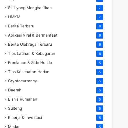
Skill yang Menghasilkan
7
UMKM
7
Berita Terbaru
6
Aplikasi Viral & Bermanfaat
6
Berita Olahraga Terbaru
6
Tips Latihan & Kebugaran
6
Freelance & Side Hustle
5
Tips Kesehatan Harian
5
Cryptocurrency
5
Daerah
5
Bisnis Rumahan
5
Sulteng
5
Kinerja & Investasi
5
Medan
5