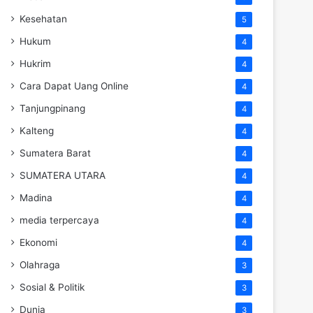
Kesehatan
5
Hukum
4
Hukrim
4
Cara Dapat Uang Online
4
Tanjungpinang
4
Kalteng
4
Sumatera Barat
4
SUMATERA UTARA
4
Madina
4
media terpercaya
4
Ekonomi
4
Olahraga
3
Sosial & Politik
3
Dunia
3