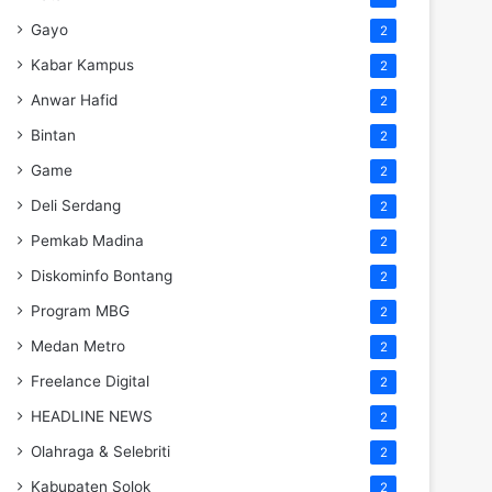
Gayo
2
Kabar Kampus
2
Anwar Hafid
2
Bintan
2
Game
2
Deli Serdang
2
Pemkab Madina
2
Diskominfo Bontang
2
Program MBG
2
Medan Metro
2
Freelance Digital
2
HEADLINE NEWS
2
Olahraga & Selebriti
2
Kabupaten Solok
2