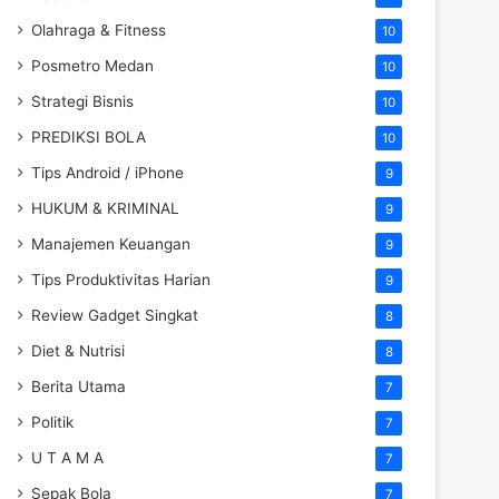
Olahraga & Fitness
10
Posmetro Medan
10
Strategi Bisnis
10
PREDIKSI BOLA
10
Tips Android / iPhone
9
HUKUM & KRIMINAL
9
Manajemen Keuangan
9
Tips Produktivitas Harian
9
Review Gadget Singkat
8
Diet & Nutrisi
8
Berita Utama
7
Politik
7
U T A M A
7
Sepak Bola
7