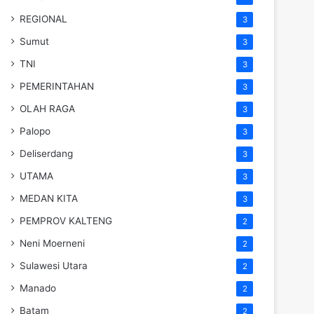
REGIONAL
3
Sumut
3
TNI
3
PEMERINTAHAN
3
OLAH RAGA
3
Palopo
3
Deliserdang
3
UTAMA
3
MEDAN KITA
3
PEMPROV KALTENG
2
Neni Moerneni
2
Sulawesi Utara
2
Manado
2
Batam
2