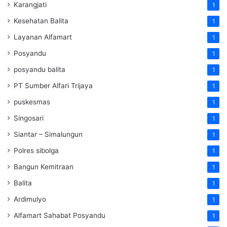
Karangjati
1
Kesehatan Balita
1
Layanan Alfamart
1
Posyandu
1
posyandu balita
1
PT Sumber Alfari Trijaya
1
puskesmas
1
Singosari
1
Siantar – Simalungun
1
Polres sibolga
1
Bangun Kemitraan
1
Balita
1
Ardimulyo
1
Alfamart Sahabat Posyandu
1