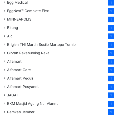
Egg Medical
1
EggNest™ Complete Flex
1
MINNEAPOLIS
1
Bitung
1
ART
1
Brigjen TNI Martin Susilo Martopo Turnip
1
Gibran Rakabuming Raka
1
Alfamart
1
Alfamart Care
1
Alfamart Peduli
1
Alfamart Posyandu
1
JAGAT
1
BKM Masjid Agung Nur Alannur
1
Pemkab Jember
1