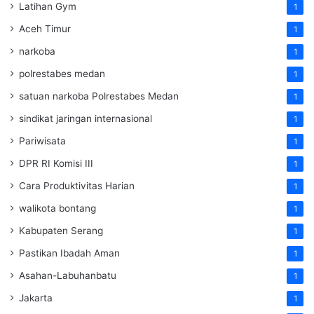
Latihan Gym
1
Aceh Timur
1
narkoba
1
polrestabes medan
1
satuan narkoba Polrestabes Medan
1
sindikat jaringan internasional
1
Pariwisata
1
DPR RI Komisi III
1
Cara Produktivitas Harian
1
walikota bontang
1
Kabupaten Serang
1
Pastikan Ibadah Aman
1
Asahan-Labuhanbatu
1
Jakarta
1