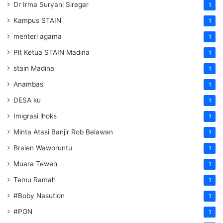
Dr Irma Suryani Siregar
1
Kampus STAIN
1
menteri agama
1
Plt Ketua STAIN Madina
1
stain Madina
1
Anambas
1
DESA ku
1
Imigrasi lhoks
1
Minta Atasi Banjir Rob Belawan
1
Braien Waworuntu
1
Muara Teweh
1
Temu Ramah
1
#Boby Nasution
1
#PON
1