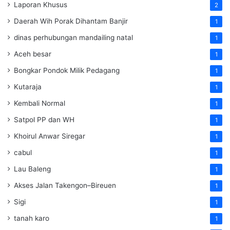
Laporan Khusus
2
Daerah Wih Porak Dihantam Banjir
1
dinas perhubungan mandailing natal
1
Aceh besar
1
Bongkar Pondok Milik Pedagang
1
Kutaraja
1
Kembali Normal
1
Satpol PP dan WH
1
Khoirul Anwar Siregar
1
cabul
1
Lau Baleng
1
Akses Jalan Takengon–Bireuen
1
Sigi
1
tanah karo
1