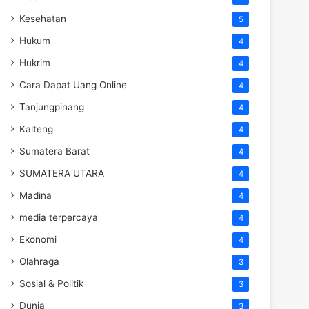
Kesehatan
5
Hukum
4
Hukrim
4
Cara Dapat Uang Online
4
Tanjungpinang
4
Kalteng
4
Sumatera Barat
4
SUMATERA UTARA
4
Madina
4
media terpercaya
4
Ekonomi
4
Olahraga
3
Sosial & Politik
3
Dunia
3