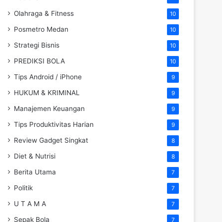
Olahraga & Fitness
10
Posmetro Medan
10
Strategi Bisnis
10
PREDIKSI BOLA
10
Tips Android / iPhone
9
HUKUM & KRIMINAL
9
Manajemen Keuangan
9
Tips Produktivitas Harian
9
Review Gadget Singkat
8
Diet & Nutrisi
8
Berita Utama
7
Politik
7
U T A M A
7
Sepak Bola
7