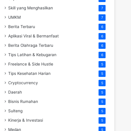
Skill yang Menghasilkan
7
UMKM
7
Berita Terbaru
6
Aplikasi Viral & Bermanfaat
6
Berita Olahraga Terbaru
6
Tips Latihan & Kebugaran
6
Freelance & Side Hustle
5
Tips Kesehatan Harian
5
Cryptocurrency
5
Daerah
5
Bisnis Rumahan
5
Sulteng
5
Kinerja & Investasi
5
Medan
5