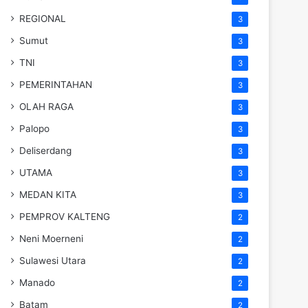
REGIONAL
3
Sumut
3
TNI
3
PEMERINTAHAN
3
OLAH RAGA
3
Palopo
3
Deliserdang
3
UTAMA
3
MEDAN KITA
3
PEMPROV KALTENG
2
Neni Moerneni
2
Sulawesi Utara
2
Manado
2
Batam
2