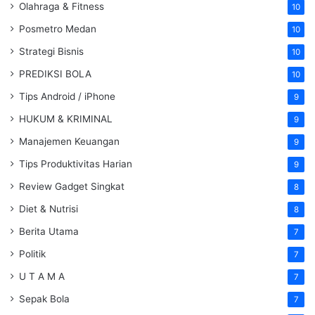
Olahraga & Fitness
10
Posmetro Medan
10
Strategi Bisnis
10
PREDIKSI BOLA
10
Tips Android / iPhone
9
HUKUM & KRIMINAL
9
Manajemen Keuangan
9
Tips Produktivitas Harian
9
Review Gadget Singkat
8
Diet & Nutrisi
8
Berita Utama
7
Politik
7
U T A M A
7
Sepak Bola
7