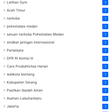
Latihan Gym
1
Aceh Timur
1
narkoba
1
polrestabes medan
1
satuan narkoba Polrestabes Medan
1
sindikat jaringan internasional
1
Pariwisata
1
DPR RI Komisi III
1
Cara Produktivitas Harian
1
walikota bontang
1
Kabupaten Serang
1
Pastikan Ibadah Aman
1
Asahan-Labuhanbatu
1
Jakarta
1