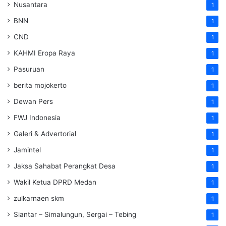
Nusantara
1
BNN
1
CND
1
KAHMI Eropa Raya
1
Pasuruan
1
berita mojokerto
1
Dewan Pers
1
FWJ Indonesia
1
Galeri & Advertorial
1
Jamintel
1
Jaksa Sahabat Perangkat Desa
1
Wakil Ketua DPRD Medan
1
zulkarnaen skm
1
Siantar – Simalungun, Sergai – Tebing
1