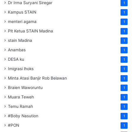
Dr Irma Suryani Siregar
1
Kampus STAIN
1
menteri agama
1
Plt Ketua STAIN Madina
1
stain Madina
1
Anambas
1
DESA ku
1
Imigrasi lhoks
1
Minta Atasi Banjir Rob Belawan
1
Braien Waworuntu
1
Muara Teweh
1
Temu Ramah
1
#Boby Nasution
1
#PON
1