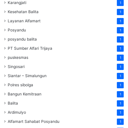
Karangjati
1
Kesehatan Balita
1
Layanan Alfamart
1
Posyandu
1
posyandu balita
1
PT Sumber Alfari Trijaya
1
puskesmas
1
Singosari
1
Siantar – Simalungun
1
Polres sibolga
1
Bangun Kemitraan
1
Balita
1
Ardimulyo
1
Alfamart Sahabat Posyandu
1