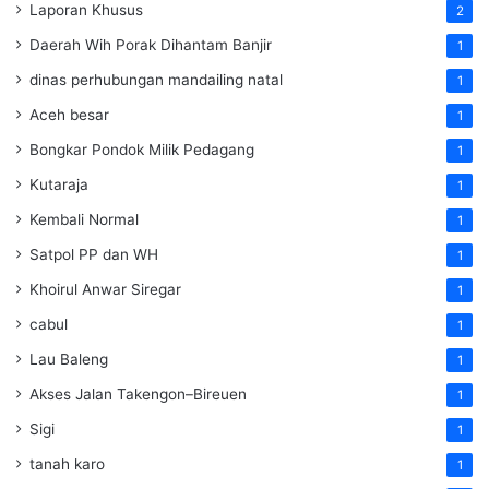
Laporan Khusus
2
Daerah Wih Porak Dihantam Banjir
1
dinas perhubungan mandailing natal
1
Aceh besar
1
Bongkar Pondok Milik Pedagang
1
Kutaraja
1
Kembali Normal
1
Satpol PP dan WH
1
Khoirul Anwar Siregar
1
cabul
1
Lau Baleng
1
Akses Jalan Takengon–Bireuen
1
Sigi
1
tanah karo
1