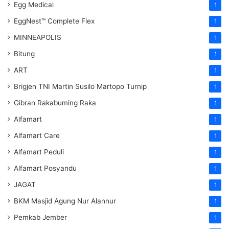
Egg Medical
1
EggNest™ Complete Flex
1
MINNEAPOLIS
1
Bitung
1
ART
1
Brigjen TNI Martin Susilo Martopo Turnip
1
Gibran Rakabuming Raka
1
Alfamart
1
Alfamart Care
1
Alfamart Peduli
1
Alfamart Posyandu
1
JAGAT
1
BKM Masjid Agung Nur Alannur
1
Pemkab Jember
1