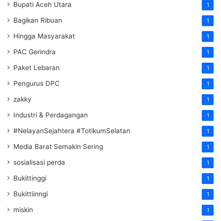
Bupati Aceh Utara
1
Bagikan Ribuan
1
Hingga Masyarakat
1
PAC Gerindra
1
Paket Lebaran
1
Pengurus DPC
1
zakky
1
Industri & Perdagangan
1
#NelayanSejahtera #TotikumSelatan
1
Media Barat Semakin Sering
1
sosialisasi perda
1
Bukittinggi
1
Bukittiinngi
1
miskin
1