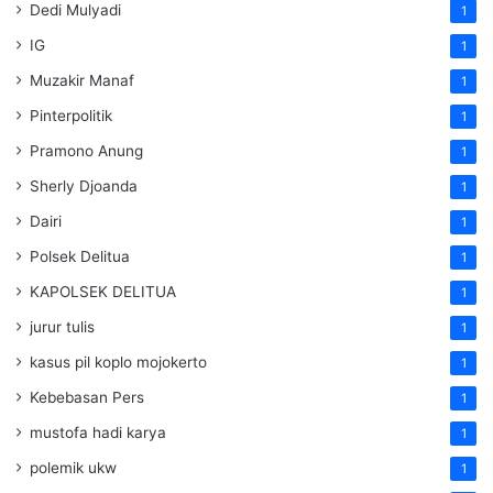
Dedi Mulyadi
1
IG
1
Muzakir Manaf
1
Pinterpolitik
1
Pramono Anung
1
Sherly Djoanda
1
Dairi
1
Polsek Delitua
1
KAPOLSEK DELITUA
1
jurur tulis
1
kasus pil koplo mojokerto
1
Kebebasan Pers
1
mustofa hadi karya
1
polemik ukw
1