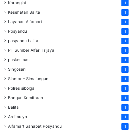
Karangjati
1
Kesehatan Balita
1
Layanan Alfamart
1
Posyandu
1
posyandu balita
1
PT Sumber Alfari Trijaya
1
puskesmas
1
Singosari
1
Siantar – Simalungun
1
Polres sibolga
1
Bangun Kemitraan
1
Balita
1
Ardimulyo
1
Alfamart Sahabat Posyandu
1