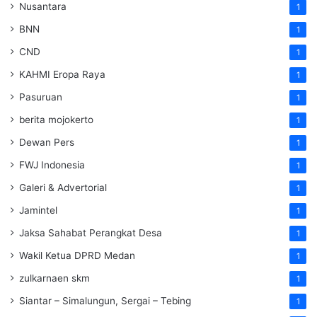
Nusantara
1
BNN
1
CND
1
KAHMI Eropa Raya
1
Pasuruan
1
berita mojokerto
1
Dewan Pers
1
FWJ Indonesia
1
Galeri & Advertorial
1
Jamintel
1
Jaksa Sahabat Perangkat Desa
1
Wakil Ketua DPRD Medan
1
zulkarnaen skm
1
Siantar – Simalungun, Sergai – Tebing
1