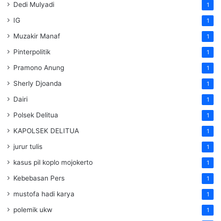
Dedi Mulyadi
1
IG
1
Muzakir Manaf
1
Pinterpolitik
1
Pramono Anung
1
Sherly Djoanda
1
Dairi
1
Polsek Delitua
1
KAPOLSEK DELITUA
1
jurur tulis
1
kasus pil koplo mojokerto
1
Kebebasan Pers
1
mustofa hadi karya
1
polemik ukw
1