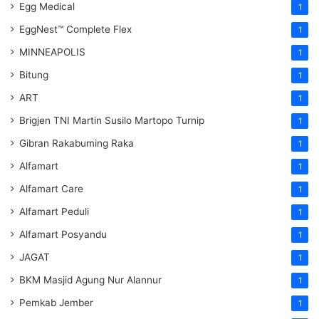
Egg Medical
1
EggNest™ Complete Flex
1
MINNEAPOLIS
1
Bitung
1
ART
1
Brigjen TNI Martin Susilo Martopo Turnip
1
Gibran Rakabuming Raka
1
Alfamart
1
Alfamart Care
1
Alfamart Peduli
1
Alfamart Posyandu
1
JAGAT
1
BKM Masjid Agung Nur Alannur
1
Pemkab Jember
1