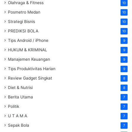
Olahraga & Fitness
10
Posmetro Medan
10
Strategi Bisnis
10
PREDIKSI BOLA
10
Tips Android / iPhone
9
HUKUM & KRIMINAL
9
Manajemen Keuangan
9
Tips Produktivitas Harian
9
Review Gadget Singkat
8
Diet & Nutrisi
8
Berita Utama
7
Politik
7
U T A M A
7
Sepak Bola
7