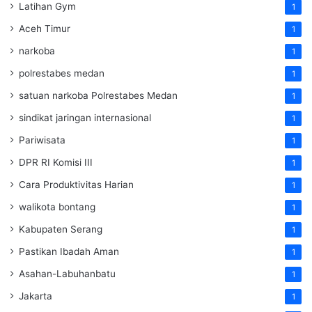
Latihan Gym
1
Aceh Timur
1
narkoba
1
polrestabes medan
1
satuan narkoba Polrestabes Medan
1
sindikat jaringan internasional
1
Pariwisata
1
DPR RI Komisi III
1
Cara Produktivitas Harian
1
walikota bontang
1
Kabupaten Serang
1
Pastikan Ibadah Aman
1
Asahan-Labuhanbatu
1
Jakarta
1