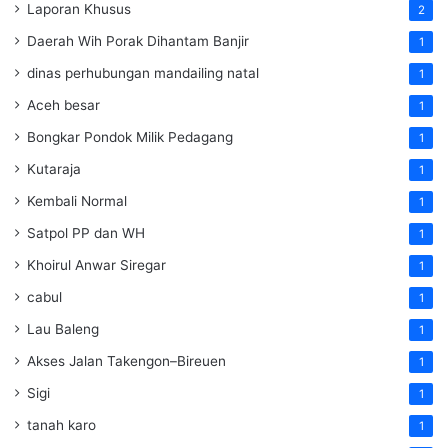
Laporan Khusus
2
Daerah Wih Porak Dihantam Banjir
1
dinas perhubungan mandailing natal
1
Aceh besar
1
Bongkar Pondok Milik Pedagang
1
Kutaraja
1
Kembali Normal
1
Satpol PP dan WH
1
Khoirul Anwar Siregar
1
cabul
1
Lau Baleng
1
Akses Jalan Takengon–Bireuen
1
Sigi
1
tanah karo
1