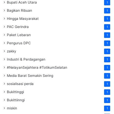
Bupati Aceh Utara
1
Bagikan Ribuan
1
Hingga Masyarakat
1
PAC Gerindra
1
Paket Lebaran
1
Pengurus DPC
1
zakky
1
Industri & Perdagangan
1
#NelayanSejahtera #TotikumSelatan
1
Media Barat Semakin Sering
1
sosialisasi perda
1
Bukittinggi
1
Bukittiinngi
1
miskin
1