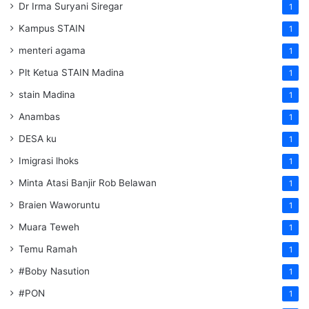
Dr Irma Suryani Siregar
1
Kampus STAIN
1
menteri agama
1
Plt Ketua STAIN Madina
1
stain Madina
1
Anambas
1
DESA ku
1
Imigrasi lhoks
1
Minta Atasi Banjir Rob Belawan
1
Braien Waworuntu
1
Muara Teweh
1
Temu Ramah
1
#Boby Nasution
1
#PON
1