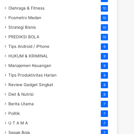
Olahraga & Fitness
10
Posmetro Medan
10
Strategi Bisnis
10
PREDIKSI BOLA
10
Tips Android / iPhone
9
HUKUM & KRIMINAL
9
Manajemen Keuangan
9
Tips Produktivitas Harian
9
Review Gadget Singkat
8
Diet & Nutrisi
8
Berita Utama
7
Politik
7
U T A M A
7
Sepak Bola
7