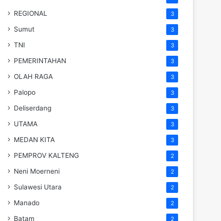
REGIONAL
3
Sumut
3
TNI
3
PEMERINTAHAN
3
OLAH RAGA
3
Palopo
3
Deliserdang
3
UTAMA
3
MEDAN KITA
3
PEMPROV KALTENG
2
Neni Moerneni
2
Sulawesi Utara
2
Manado
2
Batam
2