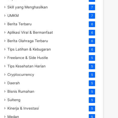
Skill yang Menghasilkan
7
UMKM
7
Berita Terbaru
6
Aplikasi Viral & Bermanfaat
6
Berita Olahraga Terbaru
6
Tips Latihan & Kebugaran
6
Freelance & Side Hustle
5
Tips Kesehatan Harian
5
Cryptocurrency
5
Daerah
5
Bisnis Rumahan
5
Sulteng
5
Kinerja & Investasi
5
Medan
5