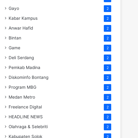
Gayo
2
Kabar Kampus
2
Anwar Hafid
2
Bintan
2
Game
2
Deli Serdang
2
Pemkab Madina
2
Diskominfo Bontang
2
Program MBG
2
Medan Metro
2
Freelance Digital
2
HEADLINE NEWS
2
Olahraga & Selebriti
2
Kabupaten Solok
2