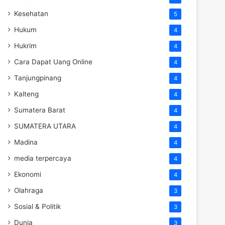
Kesehatan
5
Hukum
4
Hukrim
4
Cara Dapat Uang Online
4
Tanjungpinang
4
Kalteng
4
Sumatera Barat
4
SUMATERA UTARA
4
Madina
4
media terpercaya
4
Ekonomi
4
Olahraga
3
Sosial & Politik
3
Dunia
3