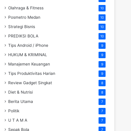
Olahraga & Fitness
10
Posmetro Medan
10
Strategi Bisnis
10
PREDIKSI BOLA
10
Tips Android / iPhone
9
HUKUM & KRIMINAL
9
Manajemen Keuangan
9
Tips Produktivitas Harian
9
Review Gadget Singkat
8
Diet & Nutrisi
8
Berita Utama
7
Politik
7
U T A M A
7
Sepak Bola
7