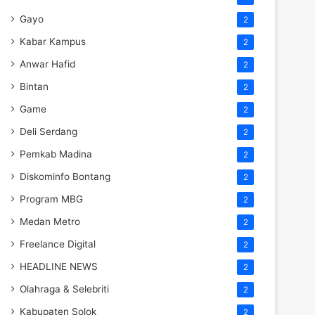
Gayo
2
Kabar Kampus
2
Anwar Hafid
2
Bintan
2
Game
2
Deli Serdang
2
Pemkab Madina
2
Diskominfo Bontang
2
Program MBG
2
Medan Metro
2
Freelance Digital
2
HEADLINE NEWS
2
Olahraga & Selebriti
2
Kabupaten Solok
2