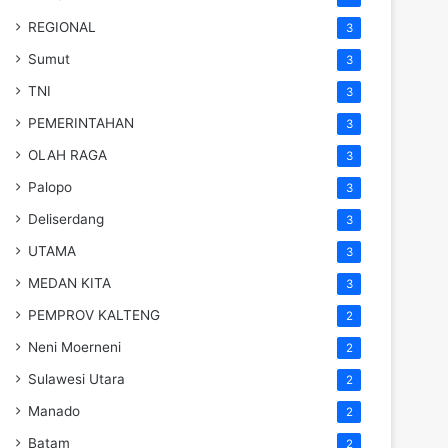
REGIONAL
3
Sumut
3
TNI
3
PEMERINTAHAN
3
OLAH RAGA
3
Palopo
3
Deliserdang
3
UTAMA
3
MEDAN KITA
3
PEMPROV KALTENG
2
Neni Moerneni
2
Sulawesi Utara
2
Manado
2
Batam
2