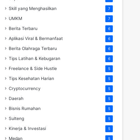
Skill yang Menghasilkan
7
UMKM
7
Berita Terbaru
6
Aplikasi Viral & Bermanfaat
6
Berita Olahraga Terbaru
6
Tips Latihan & Kebugaran
6
Freelance & Side Hustle
5
Tips Kesehatan Harian
5
Cryptocurrency
5
Daerah
5
Bisnis Rumahan
5
Sulteng
5
Kinerja & Investasi
5
Medan
5