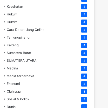
Kesehatan
5
Hukum
4
Hukrim
4
Cara Dapat Uang Online
4
Tanjungpinang
4
Kalteng
4
Sumatera Barat
4
SUMATERA UTARA
4
Madina
4
media terpercaya
4
Ekonomi
4
Olahraga
3
Sosial & Politik
3
Dunia
3