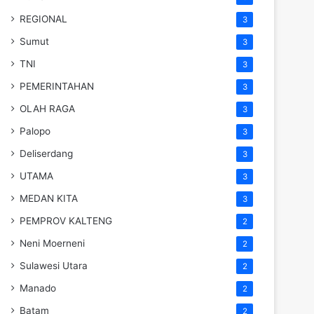
REGIONAL
3
Sumut
3
TNI
3
PEMERINTAHAN
3
OLAH RAGA
3
Palopo
3
Deliserdang
3
UTAMA
3
MEDAN KITA
3
PEMPROV KALTENG
2
Neni Moerneni
2
Sulawesi Utara
2
Manado
2
Batam
2