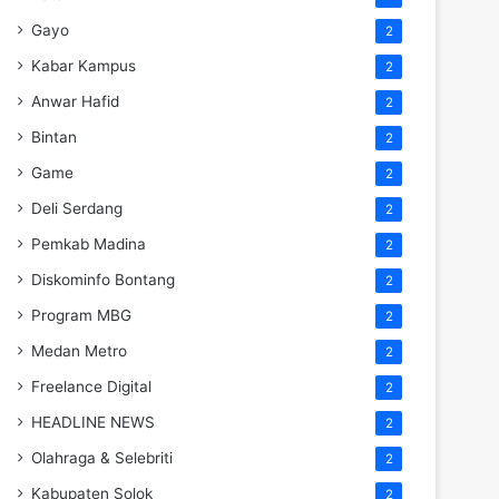
Gayo
2
Kabar Kampus
2
Anwar Hafid
2
Bintan
2
Game
2
Deli Serdang
2
Pemkab Madina
2
Diskominfo Bontang
2
Program MBG
2
Medan Metro
2
Freelance Digital
2
HEADLINE NEWS
2
Olahraga & Selebriti
2
Kabupaten Solok
2