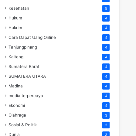
Kesehatan
5
Hukum
4
Hukrim
4
Cara Dapat Uang Online
4
Tanjungpinang
4
Kalteng
4
Sumatera Barat
4
SUMATERA UTARA
4
Madina
4
media terpercaya
4
Ekonomi
4
Olahraga
3
Sosial & Politik
3
Dunia
3