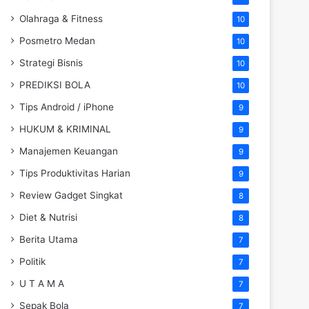
Olahraga & Fitness
10
Posmetro Medan
10
Strategi Bisnis
10
PREDIKSI BOLA
10
Tips Android / iPhone
9
HUKUM & KRIMINAL
9
Manajemen Keuangan
9
Tips Produktivitas Harian
9
Review Gadget Singkat
8
Diet & Nutrisi
8
Berita Utama
7
Politik
7
U T A M A
7
Sepak Bola
7