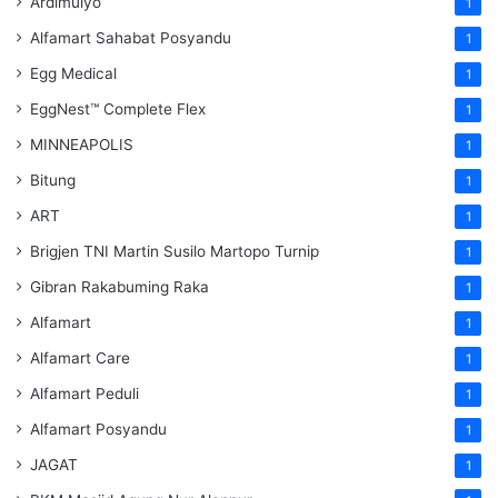
Ardimulyo
1
Alfamart Sahabat Posyandu
1
Egg Medical
1
EggNest™ Complete Flex
1
MINNEAPOLIS
1
Bitung
1
ART
1
Brigjen TNI Martin Susilo Martopo Turnip
1
Gibran Rakabuming Raka
1
Alfamart
1
Alfamart Care
1
Alfamart Peduli
1
Alfamart Posyandu
1
JAGAT
1