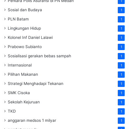
Perkara Polis Asuransi di PN Medan
1
Sosial dan Budaya
1
PLN Batam
1
Lingkungan Hidup
1
Kolonel Inf Daniel Lalawi
1
Prabowo Subianto
1
Sosialisasi gerakan bebas sampah
1
Internasional
1
Pilihan Makanan
1
Strategi Menghadapi Tekanan
1
SMK Cisoka
1
Sekolah Kejuruan
1
TKD
1
anggaran medsos 1 milyar
1