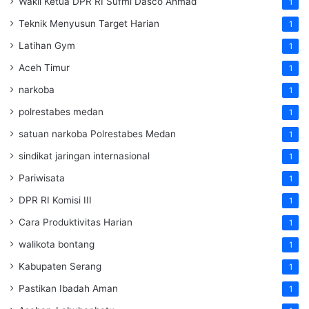
Wakil Ketua DPR RI Sufmi Dasco Ahmad
1
Teknik Menyusun Target Harian
1
Latihan Gym
1
Aceh Timur
1
narkoba
1
polrestabes medan
1
satuan narkoba Polrestabes Medan
1
sindikat jaringan internasional
1
Pariwisata
1
DPR RI Komisi III
1
Cara Produktivitas Harian
1
walikota bontang
1
Kabupaten Serang
1
Pastikan Ibadah Aman
1