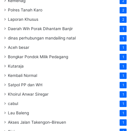
Kemenag
2
Polres Tanah Karo
2
Laporan Khusus
2
Daerah Wih Porak Dihantam Banjir
1
dinas perhubungan mandailing natal
1
Aceh besar
1
Bongkar Pondok Milik Pedagang
1
Kutaraja
1
Kembali Normal
1
Satpol PP dan WH
1
Khoirul Anwar Siregar
1
cabul
1
Lau Baleng
1
Akses Jalan Takengon–Bireuen
1