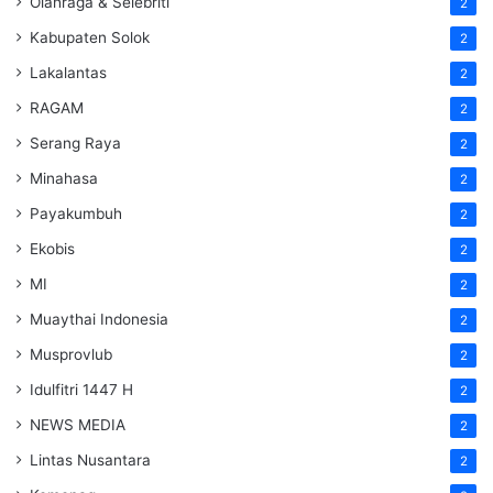
Olahraga & Selebriti
2
Kabupaten Solok
2
Lakalantas
2
RAGAM
2
Serang Raya
2
Minahasa
2
Payakumbuh
2
Ekobis
2
MI
2
Muaythai Indonesia
2
Musprovlub
2
Idulfitri 1447 H
2
NEWS MEDIA
2
Lintas Nusantara
2