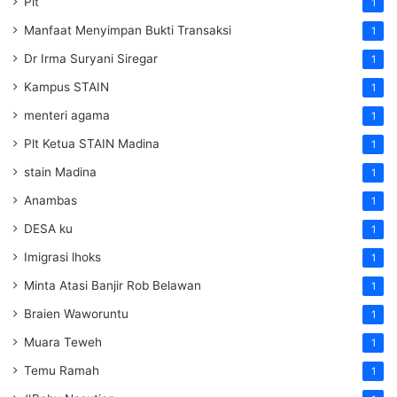
Plt
1
Manfaat Menyimpan Bukti Transaksi
1
Dr Irma Suryani Siregar
1
Kampus STAIN
1
menteri agama
1
Plt Ketua STAIN Madina
1
stain Madina
1
Anambas
1
DESA ku
1
Imigrasi lhoks
1
Minta Atasi Banjir Rob Belawan
1
Braien Waworuntu
1
Muara Teweh
1
Temu Ramah
1