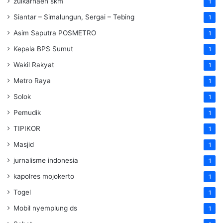
zulkarnaen skm
1
Siantar – Simalungun, Sergai – Tebing
1
Asim Saputra POSMETRO
1
Kepala BPS Sumut
1
Wakil Rakyat
1
Metro Raya
1
Solok
1
Pemudik
1
TIPIKOR
1
Masjid
1
jurnalisme indonesia
1
kapolres mojokerto
1
Togel
1
Mobil nyemplung ds
1