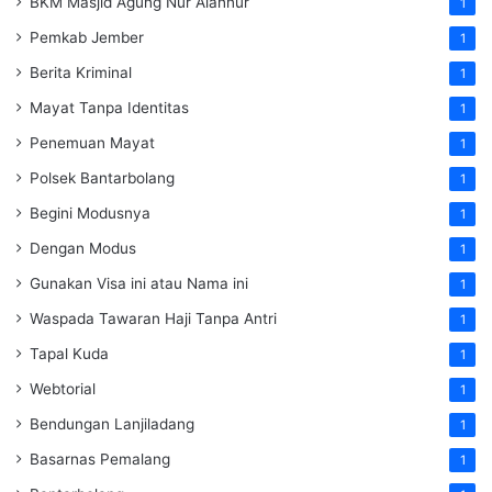
BKM Masjid Agung Nur Alannur
1
Pemkab Jember
1
Berita Kriminal
1
Mayat Tanpa Identitas
1
Penemuan Mayat
1
Polsek Bantarbolang
1
Begini Modusnya
1
Dengan Modus
1
Gunakan Visa ini atau Nama ini
1
Waspada Tawaran Haji Tanpa Antri
1
Tapal Kuda
1
Webtorial
1
Bendungan Lanjiladang
1
Basarnas Pemalang
1