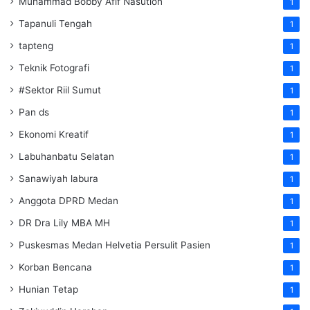
Muhammad Bobby Afif Nasution
1
Tapanuli Tengah
1
tapteng
1
Teknik Fotografi
1
#Sektor Riil Sumut
1
Pan ds
1
Ekonomi Kreatif
1
Labuhanbatu Selatan
1
Sanawiyah labura
1
Anggota DPRD Medan
1
DR Dra Lily MBA MH
1
Puskesmas Medan Helvetia Persulit Pasien
1
Korban Bencana
1
Hunian Tetap
1