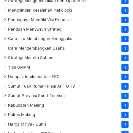
Strategi Mengoptimalkan Pendapatan NFT
1
Menghindari Kesalahan Psikologis
1
Pentingnya Memiliki Visi Finansial
1
Panduan Menyusun Strategi
1
Cara Jitu Membangun Keunggulan
1
Cara Mengembangkan Usaha
1
Strategi Memilih Saham
1
Tips UMKM
1
Dampak Implementasi ESG
1
Sumut Tuan Rumah Piala AFF U-19
1
Sumut Provinsi Sport Tourism
1
Kabupaten Malang
1
Polres Malang
1
Harga Minyak Dunia
1