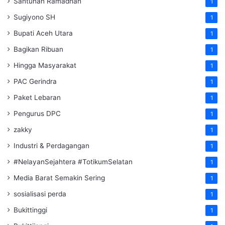
Santunan Ramadhan
1
Sugiyono SH
1
Bupati Aceh Utara
1
Bagikan Ribuan
1
Hingga Masyarakat
1
PAC Gerindra
1
Paket Lebaran
1
Pengurus DPC
1
zakky
1
Industri & Perdagangan
1
#NelayanSejahtera #TotikumSelatan
1
Media Barat Semakin Sering
1
sosialisasi perda
1
Bukittinggi
1