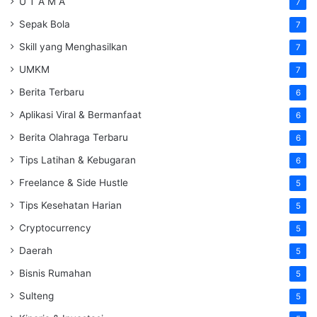
U T A M A
7
Sepak Bola
7
Skill yang Menghasilkan
7
UMKM
7
Berita Terbaru
6
Aplikasi Viral & Bermanfaat
6
Berita Olahraga Terbaru
6
Tips Latihan & Kebugaran
6
Freelance & Side Hustle
5
Tips Kesehatan Harian
5
Cryptocurrency
5
Daerah
5
Bisnis Rumahan
5
Sulteng
5