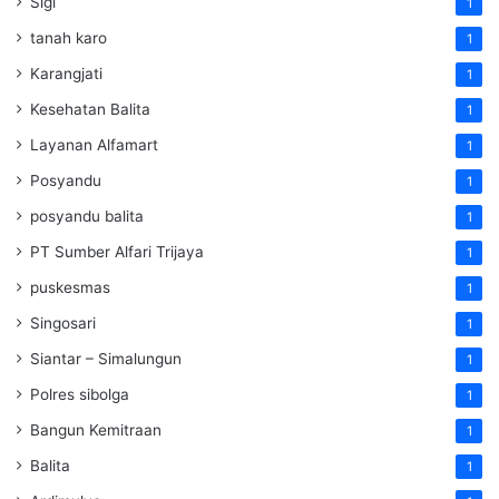
Sigi
1
tanah karo
1
Karangjati
1
Kesehatan Balita
1
Layanan Alfamart
1
Posyandu
1
posyandu balita
1
PT Sumber Alfari Trijaya
1
puskesmas
1
Singosari
1
Siantar – Simalungun
1
Polres sibolga
1
Bangun Kemitraan
1
Balita
1