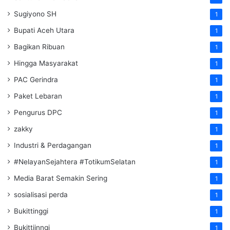
Sugiyono SH
1
Bupati Aceh Utara
1
Bagikan Ribuan
1
Hingga Masyarakat
1
PAC Gerindra
1
Paket Lebaran
1
Pengurus DPC
1
zakky
1
Industri & Perdagangan
1
#NelayanSejahtera #TotikumSelatan
1
Media Barat Semakin Sering
1
sosialisasi perda
1
Bukittinggi
1
Bukittiinngi
1