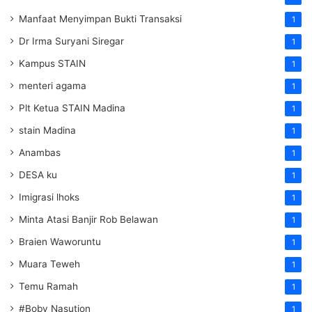
Manfaat Menyimpan Bukti Transaksi
1
Dr Irma Suryani Siregar
1
Kampus STAIN
1
menteri agama
1
Plt Ketua STAIN Madina
1
stain Madina
1
Anambas
1
DESA ku
1
Imigrasi lhoks
1
Minta Atasi Banjir Rob Belawan
1
Braien Waworuntu
1
Muara Teweh
1
Temu Ramah
1
#Boby Nasution
1