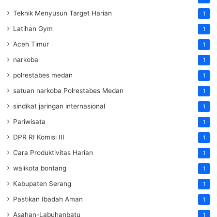
Teknik Menyusun Target Harian
1
Latihan Gym
1
Aceh Timur
1
narkoba
1
polrestabes medan
1
satuan narkoba Polrestabes Medan
1
sindikat jaringan internasional
1
Pariwisata
1
DPR RI Komisi III
1
Cara Produktivitas Harian
1
walikota bontang
1
Kabupaten Serang
1
Pastikan Ibadah Aman
1
Asahan-Labuhanbatu
1