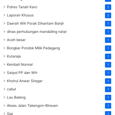
Polres Tanah Karo
2
Laporan Khusus
2
Daerah Wih Porak Dihantam Banjir
1
dinas perhubungan mandailing natal
1
Aceh besar
1
Bongkar Pondok Milik Pedagang
1
Kutaraja
1
Kembali Normal
1
Satpol PP dan WH
1
Khoirul Anwar Siregar
1
cabul
1
Lau Baleng
1
Akses Jalan Takengon–Bireuen
1
Sigi
1