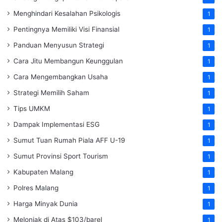
Menghindari Kesalahan Psikologis
1
Pentingnya Memiliki Visi Finansial
1
Panduan Menyusun Strategi
1
Cara Jitu Membangun Keunggulan
1
Cara Mengembangkan Usaha
1
Strategi Memilih Saham
1
Tips UMKM
1
Dampak Implementasi ESG
1
Sumut Tuan Rumah Piala AFF U-19
1
Sumut Provinsi Sport Tourism
1
Kabupaten Malang
1
Polres Malang
1
Harga Minyak Dunia
1
Melonjak di Atas $103/barel
1