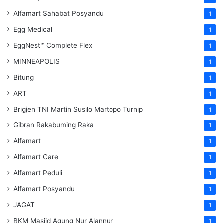
Alfamart Sahabat Posyandu
1
Egg Medical
1
EggNest™ Complete Flex
1
MINNEAPOLIS
1
Bitung
1
ART
1
Brigjen TNI Martin Susilo Martopo Turnip
1
Gibran Rakabuming Raka
1
Alfamart
1
Alfamart Care
1
Alfamart Peduli
1
Alfamart Posyandu
1
JAGAT
1
BKM Masjid Agung Nur Alannur
1