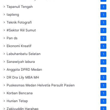
Tapanuli Tengah
1
tapteng
1
Teknik Fotografi
1
#Sektor Riil Sumut
1
Pan ds
1
Ekonomi Kreatif
1
Labuhanbatu Selatan
1
Sanawiyah labura
1
Anggota DPRD Medan
1
DR Dra Lily MBA MH
1
Puskesmas Medan Helvetia Persulit Pasien
1
Korban Bencana
1
Hunian Tetap
1
Zakiyuddin Harahap
1