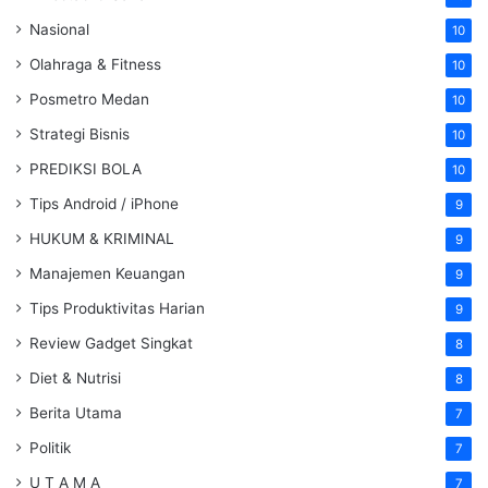
Nasional
10
Olahraga & Fitness
10
Posmetro Medan
10
Strategi Bisnis
10
PREDIKSI BOLA
10
Tips Android / iPhone
9
HUKUM & KRIMINAL
9
Manajemen Keuangan
9
Tips Produktivitas Harian
9
Review Gadget Singkat
8
Diet & Nutrisi
8
Berita Utama
7
Politik
7
U T A M A
7