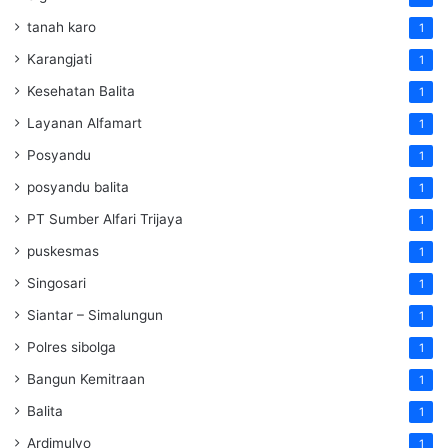
tanah karo
1
Karangjati
1
Kesehatan Balita
1
Layanan Alfamart
1
Posyandu
1
posyandu balita
1
PT Sumber Alfari Trijaya
1
puskesmas
1
Singosari
1
Siantar – Simalungun
1
Polres sibolga
1
Bangun Kemitraan
1
Balita
1
Ardimulyo
1