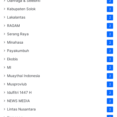
Olahraga & Selebriti
2
Kabupaten Solok
2
Lakalantas
2
RAGAM
2
Serang Raya
2
Minahasa
2
Payakumbuh
2
Ekobis
2
MI
2
Muaythai Indonesia
2
Musprovlub
2
Idulfitri 1447 H
2
NEWS MEDIA
2
Lintas Nusantara
2