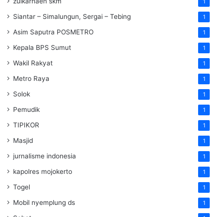
zulkarnaen skm
1
Siantar – Simalungun, Sergai – Tebing
1
Asim Saputra POSMETRO
1
Kepala BPS Sumut
1
Wakil Rakyat
1
Metro Raya
1
Solok
1
Pemudik
1
TIPIKOR
1
Masjid
1
jurnalisme indonesia
1
kapolres mojokerto
1
Togel
1
Mobil nyemplung ds
1