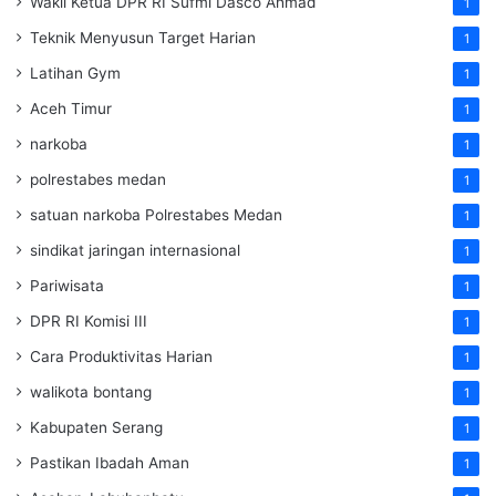
Wakil Ketua DPR RI Sufmi Dasco Ahmad
1
Teknik Menyusun Target Harian
1
Latihan Gym
1
Aceh Timur
1
narkoba
1
polrestabes medan
1
satuan narkoba Polrestabes Medan
1
sindikat jaringan internasional
1
Pariwisata
1
DPR RI Komisi III
1
Cara Produktivitas Harian
1
walikota bontang
1
Kabupaten Serang
1
Pastikan Ibadah Aman
1