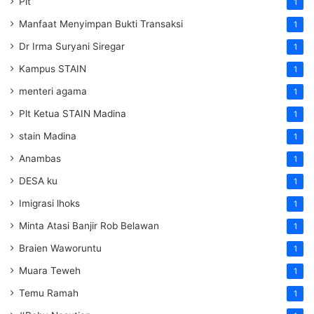
Plt
1
Manfaat Menyimpan Bukti Transaksi
1
Dr Irma Suryani Siregar
1
Kampus STAIN
1
menteri agama
1
Plt Ketua STAIN Madina
1
stain Madina
1
Anambas
1
DESA ku
1
Imigrasi lhoks
1
Minta Atasi Banjir Rob Belawan
1
Braien Waworuntu
1
Muara Teweh
1
Temu Ramah
1