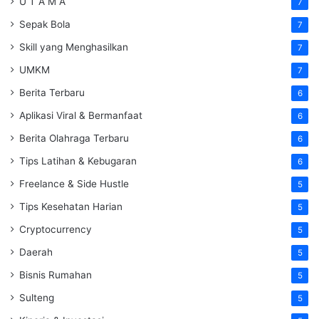
U T A M A
7
Sepak Bola
7
Skill yang Menghasilkan
7
UMKM
7
Berita Terbaru
6
Aplikasi Viral & Bermanfaat
6
Berita Olahraga Terbaru
6
Tips Latihan & Kebugaran
6
Freelance & Side Hustle
5
Tips Kesehatan Harian
5
Cryptocurrency
5
Daerah
5
Bisnis Rumahan
5
Sulteng
5