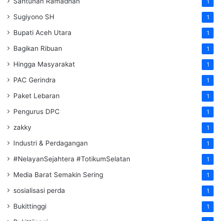
Santunan Ramadhan
1
Sugiyono SH
1
Bupati Aceh Utara
1
Bagikan Ribuan
1
Hingga Masyarakat
1
PAC Gerindra
1
Paket Lebaran
1
Pengurus DPC
1
zakky
1
Industri & Perdagangan
1
#NelayanSejahtera #TotikumSelatan
1
Media Barat Semakin Sering
1
sosialisasi perda
1
Bukittinggi
1