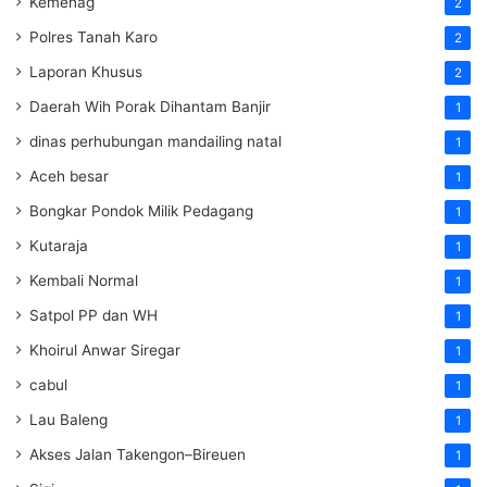
Kemenag
2
Polres Tanah Karo
2
Laporan Khusus
2
Daerah Wih Porak Dihantam Banjir
1
dinas perhubungan mandailing natal
1
Aceh besar
1
Bongkar Pondok Milik Pedagang
1
Kutaraja
1
Kembali Normal
1
Satpol PP dan WH
1
Khoirul Anwar Siregar
1
cabul
1
Lau Baleng
1
Akses Jalan Takengon–Bireuen
1