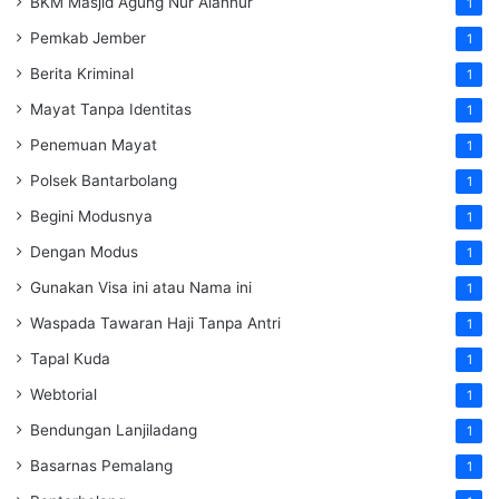
BKM Masjid Agung Nur Alannur
1
Pemkab Jember
1
Berita Kriminal
1
Mayat Tanpa Identitas
1
Penemuan Mayat
1
Polsek Bantarbolang
1
Begini Modusnya
1
Dengan Modus
1
Gunakan Visa ini atau Nama ini
1
Waspada Tawaran Haji Tanpa Antri
1
Tapal Kuda
1
Webtorial
1
Bendungan Lanjiladang
1
Basarnas Pemalang
1