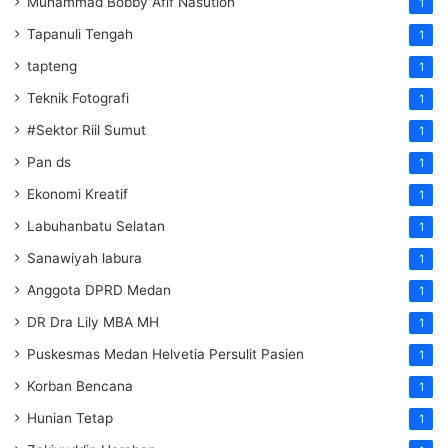
Muhammad Bobby Afif Nasution
1
Tapanuli Tengah
1
tapteng
1
Teknik Fotografi
1
#Sektor Riil Sumut
1
Pan ds
1
Ekonomi Kreatif
1
Labuhanbatu Selatan
1
Sanawiyah labura
1
Anggota DPRD Medan
1
DR Dra Lily MBA MH
1
Puskesmas Medan Helvetia Persulit Pasien
1
Korban Bencana
1
Hunian Tetap
1