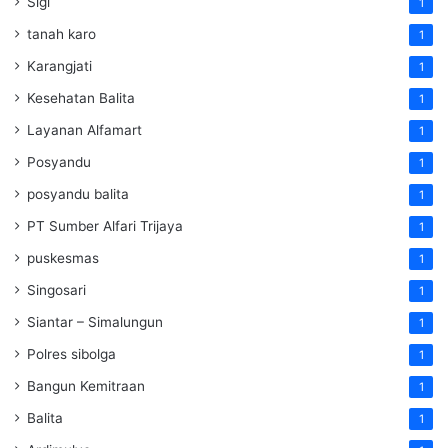
Sigi
1
tanah karo
1
Karangjati
1
Kesehatan Balita
1
Layanan Alfamart
1
Posyandu
1
posyandu balita
1
PT Sumber Alfari Trijaya
1
puskesmas
1
Singosari
1
Siantar – Simalungun
1
Polres sibolga
1
Bangun Kemitraan
1
Balita
1