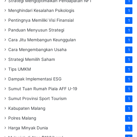
Strategi Mengoptimalkan Pendapatan NFT
1
Menghindari Kesalahan Psikologis
1
Pentingnya Memiliki Visi Finansial
1
Panduan Menyusun Strategi
1
Cara Jitu Membangun Keunggulan
1
Cara Mengembangkan Usaha
1
Strategi Memilih Saham
1
Tips UMKM
1
Dampak Implementasi ESG
1
Sumut Tuan Rumah Piala AFF U-19
1
Sumut Provinsi Sport Tourism
1
Kabupaten Malang
1
Polres Malang
1
Harga Minyak Dunia
1