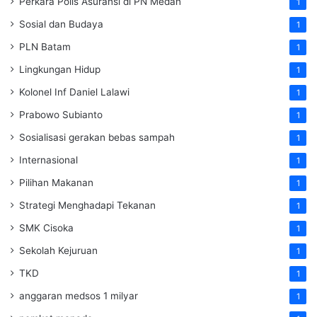
Perkara Polis Asuransi di PN Medan
1
Sosial dan Budaya
1
PLN Batam
1
Lingkungan Hidup
1
Kolonel Inf Daniel Lalawi
1
Prabowo Subianto
1
Sosialisasi gerakan bebas sampah
1
Internasional
1
Pilihan Makanan
1
Strategi Menghadapi Tekanan
1
SMK Cisoka
1
Sekolah Kejuruan
1
TKD
1
anggaran medsos 1 milyar
1