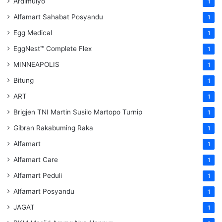
Ardimulyo
1
Alfamart Sahabat Posyandu
1
Egg Medical
1
EggNest™ Complete Flex
1
MINNEAPOLIS
1
Bitung
1
ART
1
Brigjen TNI Martin Susilo Martopo Turnip
1
Gibran Rakabuming Raka
1
Alfamart
1
Alfamart Care
1
Alfamart Peduli
1
Alfamart Posyandu
1
JAGAT
1