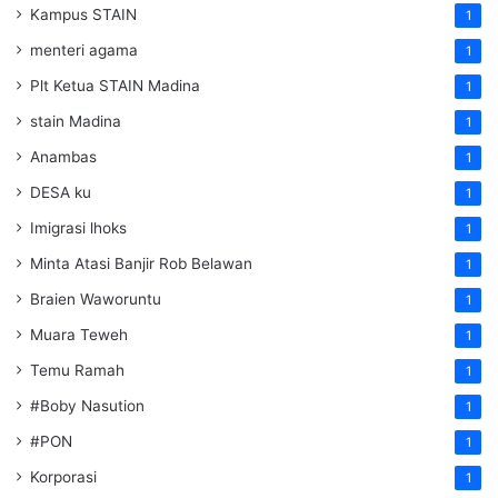
Kampus STAIN
1
menteri agama
1
Plt Ketua STAIN Madina
1
stain Madina
1
Anambas
1
DESA ku
1
Imigrasi lhoks
1
Minta Atasi Banjir Rob Belawan
1
Braien Waworuntu
1
Muara Teweh
1
Temu Ramah
1
#Boby Nasution
1
#PON
1
Korporasi
1