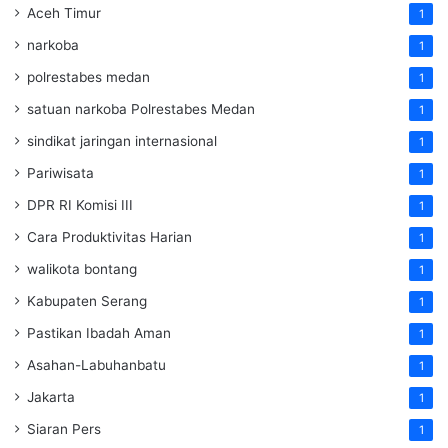
Aceh Timur
1
narkoba
1
polrestabes medan
1
satuan narkoba Polrestabes Medan
1
sindikat jaringan internasional
1
Pariwisata
1
DPR RI Komisi III
1
Cara Produktivitas Harian
1
walikota bontang
1
Kabupaten Serang
1
Pastikan Ibadah Aman
1
Asahan-Labuhanbatu
1
Jakarta
1
Siaran Pers
1