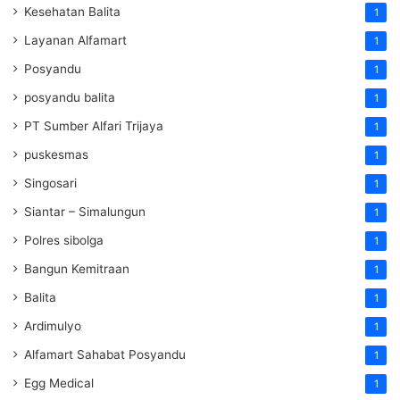
Kesehatan Balita
1
Layanan Alfamart
1
Posyandu
1
posyandu balita
1
PT Sumber Alfari Trijaya
1
puskesmas
1
Singosari
1
Siantar – Simalungun
1
Polres sibolga
1
Bangun Kemitraan
1
Balita
1
Ardimulyo
1
Alfamart Sahabat Posyandu
1
Egg Medical
1