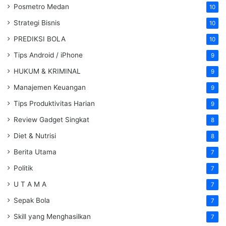
Posmetro Medan
10
Strategi Bisnis
10
PREDIKSI BOLA
10
Tips Android / iPhone
9
HUKUM & KRIMINAL
9
Manajemen Keuangan
9
Tips Produktivitas Harian
9
Review Gadget Singkat
8
Diet & Nutrisi
8
Berita Utama
7
Politik
7
U T A M A
7
Sepak Bola
7
Skill yang Menghasilkan
7