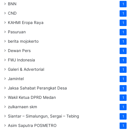
BNN
1
CND
1
KAHMI Eropa Raya
1
Pasuruan
1
berita mojokerto
1
Dewan Pers
1
FWJ Indonesia
1
Galeri & Advertorial
1
Jamintel
1
Jaksa Sahabat Perangkat Desa
1
Wakil Ketua DPRD Medan
1
zulkarnaen skm
1
Siantar – Simalungun, Sergai – Tebing
1
Asim Saputra POSMETRO
1