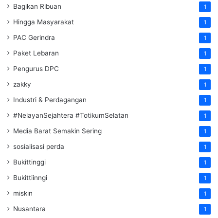
Bagikan Ribuan
1
Hingga Masyarakat
1
PAC Gerindra
1
Paket Lebaran
1
Pengurus DPC
1
zakky
1
Industri & Perdagangan
1
#NelayanSejahtera #TotikumSelatan
1
Media Barat Semakin Sering
1
sosialisasi perda
1
Bukittinggi
1
Bukittiinngi
1
miskin
1
Nusantara
1