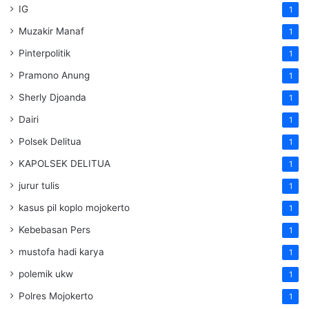
IG
1
Muzakir Manaf
1
Pinterpolitik
1
Pramono Anung
1
Sherly Djoanda
1
Dairi
1
Polsek Delitua
1
KAPOLSEK DELITUA
1
jurur tulis
1
kasus pil koplo mojokerto
1
Kebebasan Pers
1
mustofa hadi karya
1
polemik ukw
1
Polres Mojokerto
1