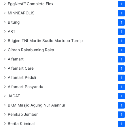
EggNest™ Complete Flex
1
MINNEAPOLIS
1
Bitung
1
ART
1
Brigjen TNI Martin Susilo Martopo Turnip
1
Gibran Rakabuming Raka
1
Alfamart
1
Alfamart Care
1
Alfamart Peduli
1
Alfamart Posyandu
1
JAGAT
1
BKM Masjid Agung Nur Alannur
1
Pemkab Jember
1
Berita Kriminal
1