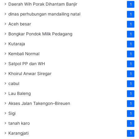
Daerah Wih Porak Dihantam Banjir
1
dinas perhubungan mandailing natal
1
Aceh besar
1
Bongkar Pondok Milik Pedagang
1
Kutaraja
1
Kembali Normal
1
Satpol PP dan WH
1
Khoirul Anwar Siregar
1
cabul
1
Lau Baleng
1
Akses Jalan Takengon–Bireuen
1
Sigi
1
tanah karo
1
Karangjati
1