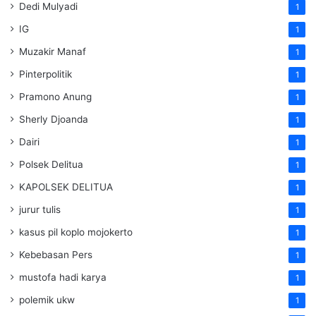
Dedi Mulyadi
1
IG
1
Muzakir Manaf
1
Pinterpolitik
1
Pramono Anung
1
Sherly Djoanda
1
Dairi
1
Polsek Delitua
1
KAPOLSEK DELITUA
1
jurur tulis
1
kasus pil koplo mojokerto
1
Kebebasan Pers
1
mustofa hadi karya
1
polemik ukw
1