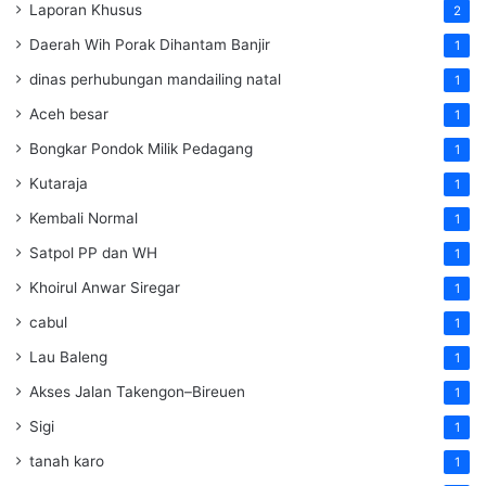
Laporan Khusus
2
Daerah Wih Porak Dihantam Banjir
1
dinas perhubungan mandailing natal
1
Aceh besar
1
Bongkar Pondok Milik Pedagang
1
Kutaraja
1
Kembali Normal
1
Satpol PP dan WH
1
Khoirul Anwar Siregar
1
cabul
1
Lau Baleng
1
Akses Jalan Takengon–Bireuen
1
Sigi
1
tanah karo
1