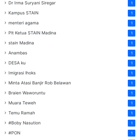
Dr Irma Suryani Siregar
1
Kampus STAIN
1
menteri agama
1
Plt Ketua STAIN Madina
1
stain Madina
1
Anambas
1
DESA ku
1
Imigrasi lhoks
1
Minta Atasi Banjir Rob Belawan
1
Braien Waworuntu
1
Muara Teweh
1
Temu Ramah
1
#Boby Nasution
1
#PON
1