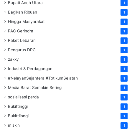
Bupati Aceh Utara
1
Bagikan Ribuan
1
Hingga Masyarakat
1
PAC Gerindra
1
Paket Lebaran
1
Pengurus DPC
1
zakky
1
Industri & Perdagangan
1
#NelayanSejahtera #TotikumSelatan
1
Media Barat Semakin Sering
1
sosialisasi perda
1
Bukittinggi
1
Bukittiinngi
1
miskin
1