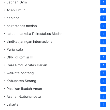
Latihan Gym
1
Aceh Timur
1
narkoba
1
polrestabes medan
1
satuan narkoba Polrestabes Medan
1
sindikat jaringan internasional
1
Pariwisata
1
DPR RI Komisi III
1
Cara Produktivitas Harian
1
walikota bontang
1
Kabupaten Serang
1
Pastikan Ibadah Aman
1
Asahan-Labuhanbatu
1
Jakarta
1