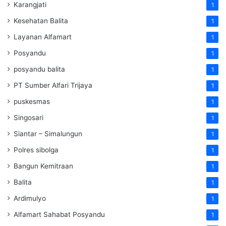
Karangjati
1
Kesehatan Balita
1
Layanan Alfamart
1
Posyandu
1
posyandu balita
1
PT Sumber Alfari Trijaya
1
puskesmas
1
Singosari
1
Siantar – Simalungun
1
Polres sibolga
1
Bangun Kemitraan
1
Balita
1
Ardimulyo
1
Alfamart Sahabat Posyandu
1