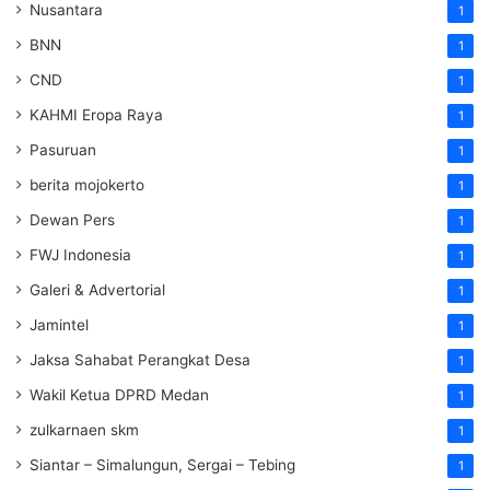
Nusantara
1
BNN
1
CND
1
KAHMI Eropa Raya
1
Pasuruan
1
berita mojokerto
1
Dewan Pers
1
FWJ Indonesia
1
Galeri & Advertorial
1
Jamintel
1
Jaksa Sahabat Perangkat Desa
1
Wakil Ketua DPRD Medan
1
zulkarnaen skm
1
Siantar – Simalungun, Sergai – Tebing
1