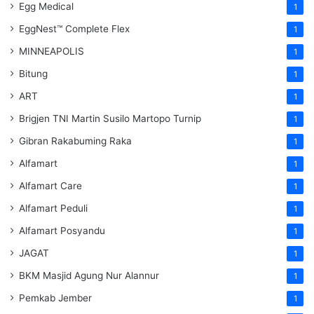
Egg Medical
1
EggNest™ Complete Flex
1
MINNEAPOLIS
1
Bitung
1
ART
1
Brigjen TNI Martin Susilo Martopo Turnip
1
Gibran Rakabuming Raka
1
Alfamart
1
Alfamart Care
1
Alfamart Peduli
1
Alfamart Posyandu
1
JAGAT
1
BKM Masjid Agung Nur Alannur
1
Pemkab Jember
1