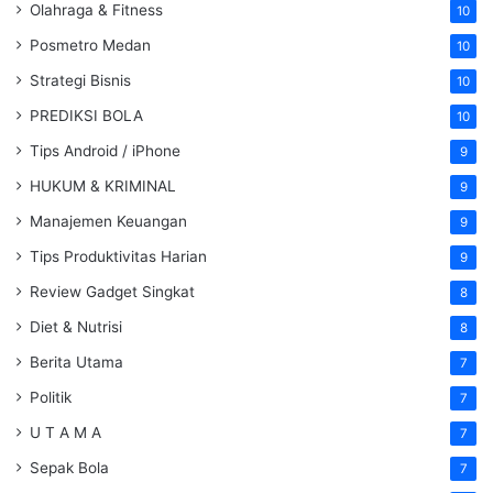
Olahraga & Fitness
10
Posmetro Medan
10
Strategi Bisnis
10
PREDIKSI BOLA
10
Tips Android / iPhone
9
HUKUM & KRIMINAL
9
Manajemen Keuangan
9
Tips Produktivitas Harian
9
Review Gadget Singkat
8
Diet & Nutrisi
8
Berita Utama
7
Politik
7
U T A M A
7
Sepak Bola
7