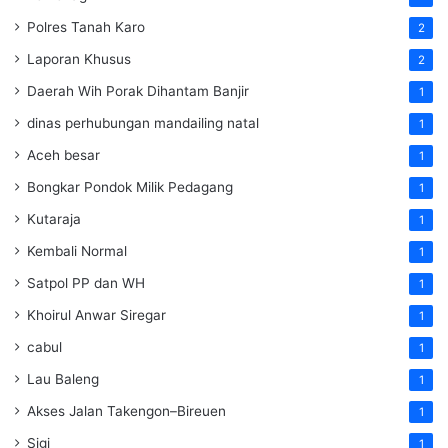
Polres Tanah Karo
2
Laporan Khusus
2
Daerah Wih Porak Dihantam Banjir
1
dinas perhubungan mandailing natal
1
Aceh besar
1
Bongkar Pondok Milik Pedagang
1
Kutaraja
1
Kembali Normal
1
Satpol PP dan WH
1
Khoirul Anwar Siregar
1
cabul
1
Lau Baleng
1
Akses Jalan Takengon–Bireuen
1
Sigi
1