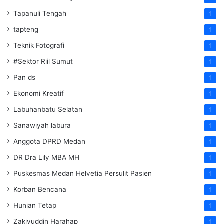
Tapanuli Tengah
1
tapteng
1
Teknik Fotografi
1
#Sektor Riil Sumut
1
Pan ds
1
Ekonomi Kreatif
1
Labuhanbatu Selatan
1
Sanawiyah labura
1
Anggota DPRD Medan
1
DR Dra Lily MBA MH
1
Puskesmas Medan Helvetia Persulit Pasien
1
Korban Bencana
1
Hunian Tetap
1
Zakiyuddin Harahap
1