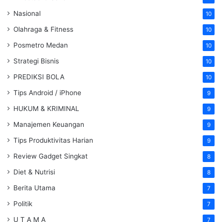
Nasional
10
Olahraga & Fitness
10
Posmetro Medan
10
Strategi Bisnis
10
PREDIKSI BOLA
10
Tips Android / iPhone
9
HUKUM & KRIMINAL
9
Manajemen Keuangan
9
Tips Produktivitas Harian
9
Review Gadget Singkat
8
Diet & Nutrisi
8
Berita Utama
7
Politik
7
U T A M A
7