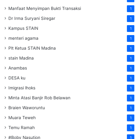
Manfaat Menyimpan Bukti Transaksi
1
Dr Irma Suryani Siregar
1
Kampus STAIN
1
menteri agama
1
Plt Ketua STAIN Madina
1
stain Madina
1
Anambas
1
DESA ku
1
Imigrasi lhoks
1
Minta Atasi Banjir Rob Belawan
1
Braien Waworuntu
1
Muara Teweh
1
Temu Ramah
1
#Boby Nasution
1