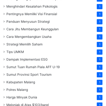
Menghindari Kesalahan Psikologis
1
Pentingnya Memiliki Visi Finansial
1
Panduan Menyusun Strategi
1
Cara Jitu Membangun Keunggulan
1
Cara Mengembangkan Usaha
1
Strategi Memilih Saham
1
Tips UMKM
1
Dampak Implementasi ESG
1
Sumut Tuan Rumah Piala AFF U-19
1
Sumut Provinsi Sport Tourism
1
Kabupaten Malang
1
Polres Malang
1
Harga Minyak Dunia
1
Melonjak di Atas $103/barel
1