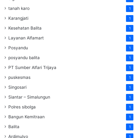
tanah karo
1
Karangjati
1
Kesehatan Balita
1
Layanan Alfamart
1
Posyandu
1
posyandu balita
1
PT Sumber Alfari Trijaya
1
puskesmas
1
Singosari
1
Siantar – Simalungun
1
Polres sibolga
1
Bangun Kemitraan
1
Balita
1
Ardimulyo
1