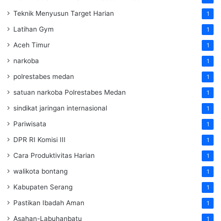
Teknik Menyusun Target Harian
1
Latihan Gym
1
Aceh Timur
1
narkoba
1
polrestabes medan
1
satuan narkoba Polrestabes Medan
1
sindikat jaringan internasional
1
Pariwisata
1
DPR RI Komisi III
1
Cara Produktivitas Harian
1
walikota bontang
1
Kabupaten Serang
1
Pastikan Ibadah Aman
1
Asahan-Labuhanbatu
1