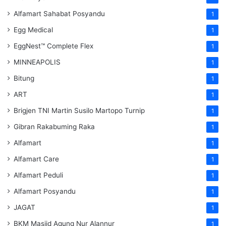
Alfamart Sahabat Posyandu
1
Egg Medical
1
EggNest™ Complete Flex
1
MINNEAPOLIS
1
Bitung
1
ART
1
Brigjen TNI Martin Susilo Martopo Turnip
1
Gibran Rakabuming Raka
1
Alfamart
1
Alfamart Care
1
Alfamart Peduli
1
Alfamart Posyandu
1
JAGAT
1
BKM Masjid Agung Nur Alannur
1