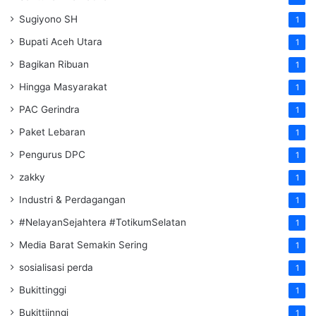
Sugiyono SH
1
Bupati Aceh Utara
1
Bagikan Ribuan
1
Hingga Masyarakat
1
PAC Gerindra
1
Paket Lebaran
1
Pengurus DPC
1
zakky
1
Industri & Perdagangan
1
#NelayanSejahtera #TotikumSelatan
1
Media Barat Semakin Sering
1
sosialisasi perda
1
Bukittinggi
1
Bukittiinngi
1