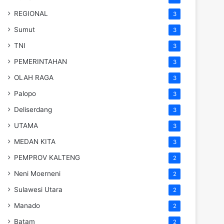
REGIONAL
3
Sumut
3
TNI
3
PEMERINTAHAN
3
OLAH RAGA
3
Palopo
3
Deliserdang
3
UTAMA
3
MEDAN KITA
3
PEMPROV KALTENG
2
Neni Moerneni
2
Sulawesi Utara
2
Manado
2
Batam
2