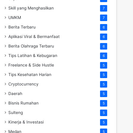
Skill yang Menghasilkan
7
UMKM
7
Berita Terbaru
6
Aplikasi Viral & Bermanfaat
6
Berita Olahraga Terbaru
6
Tips Latihan & Kebugaran
6
Freelance & Side Hustle
5
Tips Kesehatan Harian
5
Cryptocurrency
5
Daerah
5
Bisnis Rumahan
5
Sulteng
5
Kinerja & Investasi
5
Medan
5