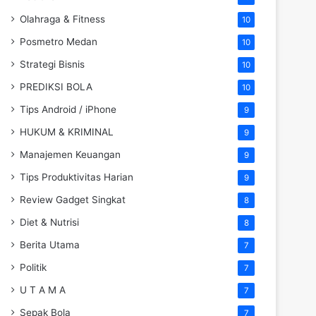
Olahraga & Fitness
10
Posmetro Medan
10
Strategi Bisnis
10
PREDIKSI BOLA
10
Tips Android / iPhone
9
HUKUM & KRIMINAL
9
Manajemen Keuangan
9
Tips Produktivitas Harian
9
Review Gadget Singkat
8
Diet & Nutrisi
8
Berita Utama
7
Politik
7
U T A M A
7
Sepak Bola
7