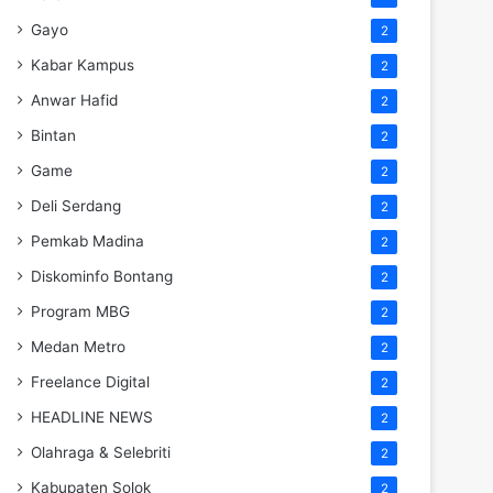
Gayo
2
Kabar Kampus
2
Anwar Hafid
2
Bintan
2
Game
2
Deli Serdang
2
Pemkab Madina
2
Diskominfo Bontang
2
Program MBG
2
Medan Metro
2
Freelance Digital
2
HEADLINE NEWS
2
Olahraga & Selebriti
2
Kabupaten Solok
2