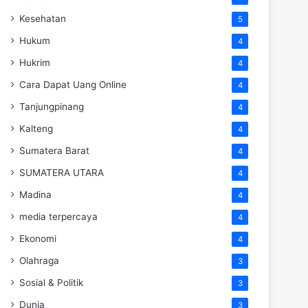
Kesehatan
5
Hukum
4
Hukrim
4
Cara Dapat Uang Online
4
Tanjungpinang
4
Kalteng
4
Sumatera Barat
4
SUMATERA UTARA
4
Madina
4
media terpercaya
4
Ekonomi
4
Olahraga
3
Sosial & Politik
3
Dunia
3