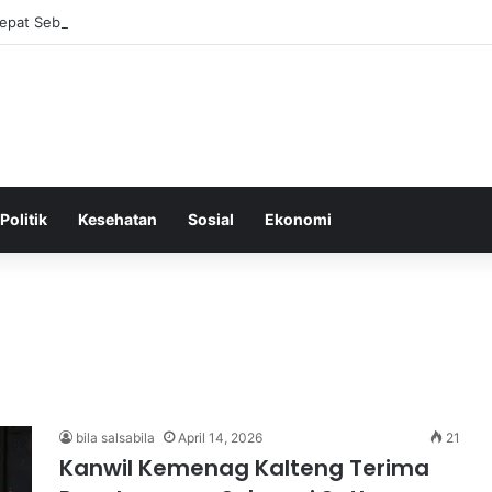
Tepat Sebagai Dasar untuk Gaya Hidup Sehat dan Berkelanjutan
Politik
Kesehatan
Sosial
Ekonomi
bila salsabila
April 14, 2026
21
Kanwil Kemenag Kalteng Terima