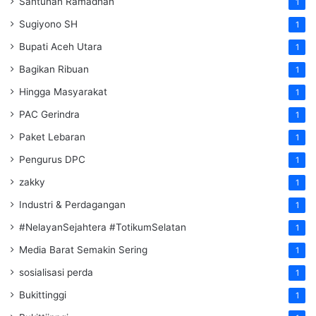
Santunan Ramadhan
1
Sugiyono SH
1
Bupati Aceh Utara
1
Bagikan Ribuan
1
Hingga Masyarakat
1
PAC Gerindra
1
Paket Lebaran
1
Pengurus DPC
1
zakky
1
Industri & Perdagangan
1
#NelayanSejahtera #TotikumSelatan
1
Media Barat Semakin Sering
1
sosialisasi perda
1
Bukittinggi
1