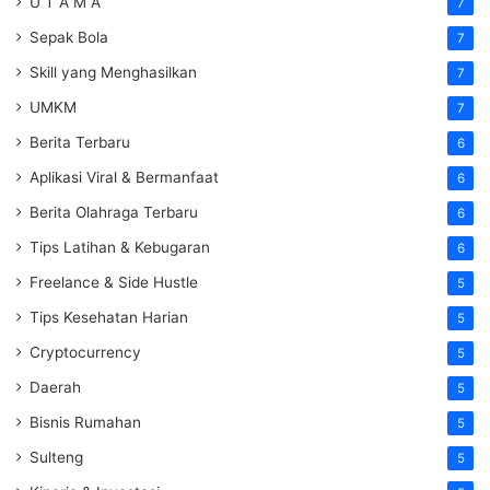
U T A M A
7
Sepak Bola
7
Skill yang Menghasilkan
7
UMKM
7
Berita Terbaru
6
Aplikasi Viral & Bermanfaat
6
Berita Olahraga Terbaru
6
Tips Latihan & Kebugaran
6
Freelance & Side Hustle
5
Tips Kesehatan Harian
5
Cryptocurrency
5
Daerah
5
Bisnis Rumahan
5
Sulteng
5