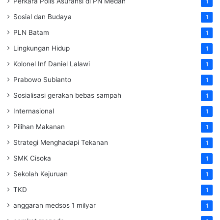
Perkara Polis Asuransi di PN Medan
1
Sosial dan Budaya
1
PLN Batam
1
Lingkungan Hidup
1
Kolonel Inf Daniel Lalawi
1
Prabowo Subianto
1
Sosialisasi gerakan bebas sampah
1
Internasional
1
Pilihan Makanan
1
Strategi Menghadapi Tekanan
1
SMK Cisoka
1
Sekolah Kejuruan
1
TKD
1
anggaran medsos 1 milyar
1