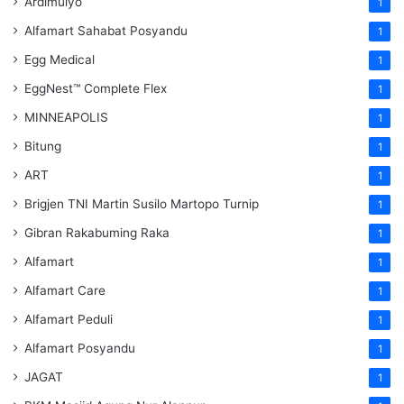
Ardimulyo
1
Alfamart Sahabat Posyandu
1
Egg Medical
1
EggNest™ Complete Flex
1
MINNEAPOLIS
1
Bitung
1
ART
1
Brigjen TNI Martin Susilo Martopo Turnip
1
Gibran Rakabuming Raka
1
Alfamart
1
Alfamart Care
1
Alfamart Peduli
1
Alfamart Posyandu
1
JAGAT
1