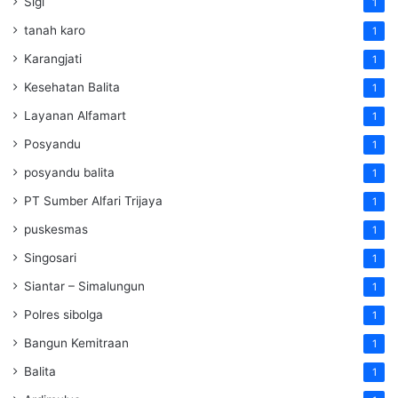
Sigi
1
tanah karo
1
Karangjati
1
Kesehatan Balita
1
Layanan Alfamart
1
Posyandu
1
posyandu balita
1
PT Sumber Alfari Trijaya
1
puskesmas
1
Singosari
1
Siantar – Simalungun
1
Polres sibolga
1
Bangun Kemitraan
1
Balita
1