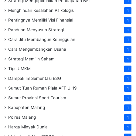
Strategi Mengoptimalkan Pendapatan NFT
1
Menghindari Kesalahan Psikologis
1
Pentingnya Memiliki Visi Finansial
1
Panduan Menyusun Strategi
1
Cara Jitu Membangun Keunggulan
1
Cara Mengembangkan Usaha
1
Strategi Memilih Saham
1
Tips UMKM
1
Dampak Implementasi ESG
1
Sumut Tuan Rumah Piala AFF U-19
1
Sumut Provinsi Sport Tourism
1
Kabupaten Malang
1
Polres Malang
1
Harga Minyak Dunia
1