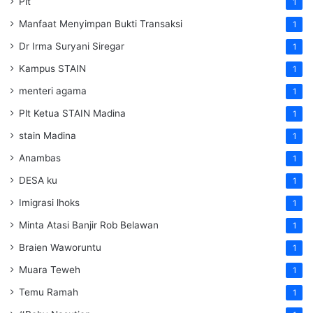
Plt
1
Manfaat Menyimpan Bukti Transaksi
1
Dr Irma Suryani Siregar
1
Kampus STAIN
1
menteri agama
1
Plt Ketua STAIN Madina
1
stain Madina
1
Anambas
1
DESA ku
1
Imigrasi lhoks
1
Minta Atasi Banjir Rob Belawan
1
Braien Waworuntu
1
Muara Teweh
1
Temu Ramah
1