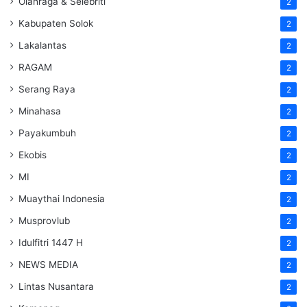
Olahraga & Selebriti
2
Kabupaten Solok
2
Lakalantas
2
RAGAM
2
Serang Raya
2
Minahasa
2
Payakumbuh
2
Ekobis
2
MI
2
Muaythai Indonesia
2
Musprovlub
2
Idulfitri 1447 H
2
NEWS MEDIA
2
Lintas Nusantara
2