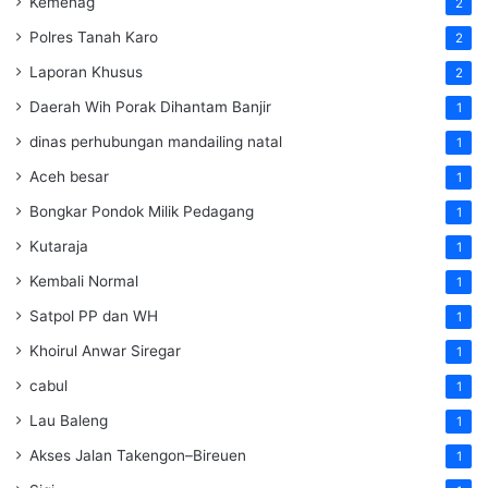
Kemenag
2
Polres Tanah Karo
2
Laporan Khusus
2
Daerah Wih Porak Dihantam Banjir
1
dinas perhubungan mandailing natal
1
Aceh besar
1
Bongkar Pondok Milik Pedagang
1
Kutaraja
1
Kembali Normal
1
Satpol PP dan WH
1
Khoirul Anwar Siregar
1
cabul
1
Lau Baleng
1
Akses Jalan Takengon–Bireuen
1