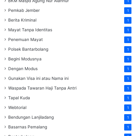
BKM Masjid Agung Nur Alannur
1
Pemkab Jember
1
Berita Kriminal
1
Mayat Tanpa Identitas
1
Penemuan Mayat
1
Polsek Bantarbolang
1
Begini Modusnya
1
Dengan Modus
1
Gunakan Visa ini atau Nama ini
1
Waspada Tawaran Haji Tanpa Antri
1
Tapal Kuda
1
Webtorial
1
Bendungan Lanjiladang
1
Basarnas Pemalang
1