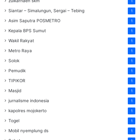
zulkarnaen skm
1
Siantar – Simalungun, Sergai – Tebing
1
Asim Saputra POSMETRO
1
Kepala BPS Sumut
1
Wakil Rakyat
1
Metro Raya
1
Solok
1
Pemudik
1
TIPIKOR
1
Masjid
1
jurnalisme indonesia
1
kapolres mojokerto
1
Togel
1
Mobil nyemplung ds
1