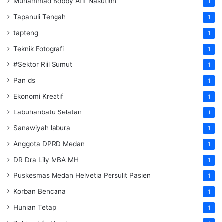
Muhammad Bobby Afif Nasution
1
Tapanuli Tengah
1
tapteng
1
Teknik Fotografi
1
#Sektor Riil Sumut
1
Pan ds
1
Ekonomi Kreatif
1
Labuhanbatu Selatan
1
Sanawiyah labura
1
Anggota DPRD Medan
1
DR Dra Lily MBA MH
1
Puskesmas Medan Helvetia Persulit Pasien
1
Korban Bencana
1
Hunian Tetap
1