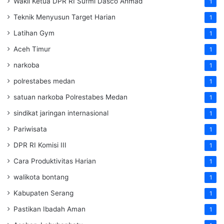
Wakil Ketua DPR RI Sufmi Dasco Ahmad
1
Teknik Menyusun Target Harian
1
Latihan Gym
1
Aceh Timur
1
narkoba
1
polrestabes medan
1
satuan narkoba Polrestabes Medan
1
sindikat jaringan internasional
1
Pariwisata
1
DPR RI Komisi III
1
Cara Produktivitas Harian
1
walikota bontang
1
Kabupaten Serang
1
Pastikan Ibadah Aman
1