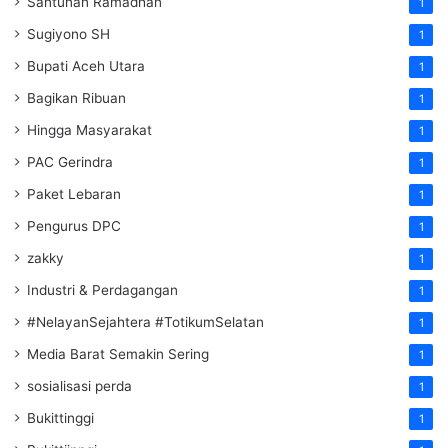
Santunan Ramadhan
1
Sugiyono SH
1
Bupati Aceh Utara
1
Bagikan Ribuan
1
Hingga Masyarakat
1
PAC Gerindra
1
Paket Lebaran
1
Pengurus DPC
1
zakky
1
Industri & Perdagangan
1
#NelayanSejahtera #TotikumSelatan
1
Media Barat Semakin Sering
1
sosialisasi perda
1
Bukittinggi
1