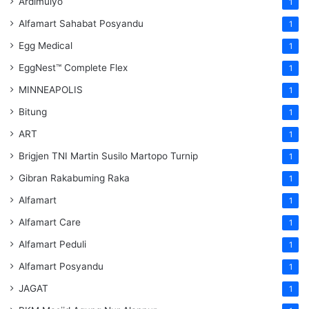
Ardimulyo
1
Alfamart Sahabat Posyandu
1
Egg Medical
1
EggNest™ Complete Flex
1
MINNEAPOLIS
1
Bitung
1
ART
1
Brigjen TNI Martin Susilo Martopo Turnip
1
Gibran Rakabuming Raka
1
Alfamart
1
Alfamart Care
1
Alfamart Peduli
1
Alfamart Posyandu
1
JAGAT
1