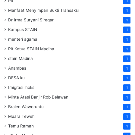
Plt
1
Manfaat Menyimpan Bukti Transaksi
1
Dr Irma Suryani Siregar
1
Kampus STAIN
1
menteri agama
1
Plt Ketua STAIN Madina
1
stain Madina
1
Anambas
1
DESA ku
1
Imigrasi lhoks
1
Minta Atasi Banjir Rob Belawan
1
Braien Waworuntu
1
Muara Teweh
1
Temu Ramah
1