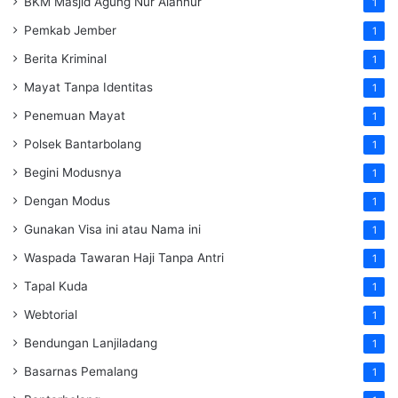
BKM Masjid Agung Nur Alannur
1
Pemkab Jember
1
Berita Kriminal
1
Mayat Tanpa Identitas
1
Penemuan Mayat
1
Polsek Bantarbolang
1
Begini Modusnya
1
Dengan Modus
1
Gunakan Visa ini atau Nama ini
1
Waspada Tawaran Haji Tanpa Antri
1
Tapal Kuda
1
Webtorial
1
Bendungan Lanjiladang
1
Basarnas Pemalang
1