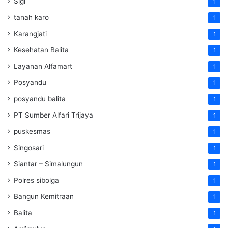
Sigi
1
tanah karo
1
Karangjati
1
Kesehatan Balita
1
Layanan Alfamart
1
Posyandu
1
posyandu balita
1
PT Sumber Alfari Trijaya
1
puskesmas
1
Singosari
1
Siantar – Simalungun
1
Polres sibolga
1
Bangun Kemitraan
1
Balita
1