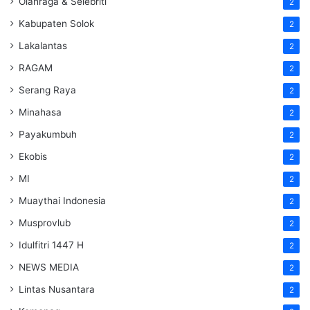
Olahraga & Selebriti
2
Kabupaten Solok
2
Lakalantas
2
RAGAM
2
Serang Raya
2
Minahasa
2
Payakumbuh
2
Ekobis
2
MI
2
Muaythai Indonesia
2
Musprovlub
2
Idulfitri 1447 H
2
NEWS MEDIA
2
Lintas Nusantara
2