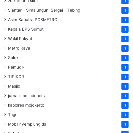
zulkarnaen skm
1
Siantar – Simalungun, Sergai – Tebing
1
Asim Saputra POSMETRO
1
Kepala BPS Sumut
1
Wakil Rakyat
1
Metro Raya
1
Solok
1
Pemudik
1
TIPIKOR
1
Masjid
1
jurnalisme indonesia
1
kapolres mojokerto
1
Togel
1
Mobil nyemplung ds
1