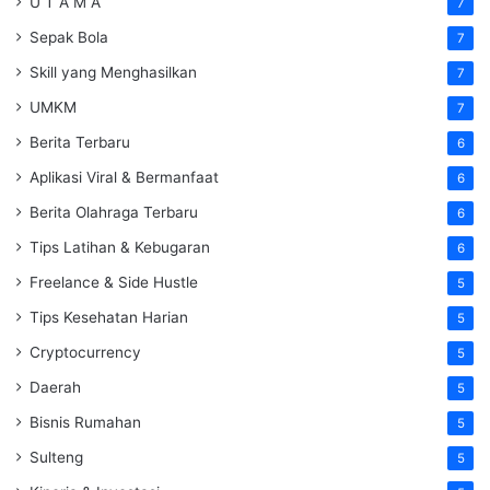
U T A M A
7
Sepak Bola
7
Skill yang Menghasilkan
7
UMKM
7
Berita Terbaru
6
Aplikasi Viral & Bermanfaat
6
Berita Olahraga Terbaru
6
Tips Latihan & Kebugaran
6
Freelance & Side Hustle
5
Tips Kesehatan Harian
5
Cryptocurrency
5
Daerah
5
Bisnis Rumahan
5
Sulteng
5