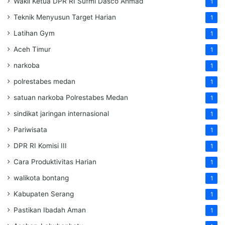
Wakil Ketua DPR RI Sufmi Dasco Ahmad
1
Teknik Menyusun Target Harian
1
Latihan Gym
1
Aceh Timur
1
narkoba
1
polrestabes medan
1
satuan narkoba Polrestabes Medan
1
sindikat jaringan internasional
1
Pariwisata
1
DPR RI Komisi III
1
Cara Produktivitas Harian
1
walikota bontang
1
Kabupaten Serang
1
Pastikan Ibadah Aman
1