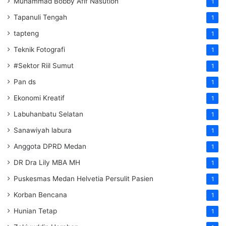
Muhammad Bobby Afif Nasution
1
Tapanuli Tengah
1
tapteng
1
Teknik Fotografi
1
#Sektor Riil Sumut
1
Pan ds
1
Ekonomi Kreatif
1
Labuhanbatu Selatan
1
Sanawiyah labura
1
Anggota DPRD Medan
1
DR Dra Lily MBA MH
1
Puskesmas Medan Helvetia Persulit Pasien
1
Korban Bencana
1
Hunian Tetap
1