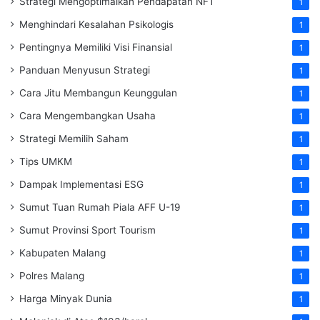
Strategi Mengoptimalkan Pendapatan NFT
1
Menghindari Kesalahan Psikologis
1
Pentingnya Memiliki Visi Finansial
1
Panduan Menyusun Strategi
1
Cara Jitu Membangun Keunggulan
1
Cara Mengembangkan Usaha
1
Strategi Memilih Saham
1
Tips UMKM
1
Dampak Implementasi ESG
1
Sumut Tuan Rumah Piala AFF U-19
1
Sumut Provinsi Sport Tourism
1
Kabupaten Malang
1
Polres Malang
1
Harga Minyak Dunia
1