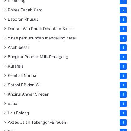
Kemenag
2
Polres Tanah Karo
2
Laporan Khusus
2
Daerah Wih Porak Dihantam Banjir
1
dinas perhubungan mandailing natal
1
Aceh besar
1
Bongkar Pondok Milik Pedagang
1
Kutaraja
1
Kembali Normal
1
Satpol PP dan WH
1
Khoirul Anwar Siregar
1
cabul
1
Lau Baleng
1
Akses Jalan Takengon–Bireuen
1