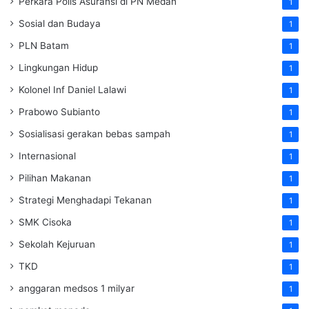
Perkara Polis Asuransi di PN Medan
1
Sosial dan Budaya
1
PLN Batam
1
Lingkungan Hidup
1
Kolonel Inf Daniel Lalawi
1
Prabowo Subianto
1
Sosialisasi gerakan bebas sampah
1
Internasional
1
Pilihan Makanan
1
Strategi Menghadapi Tekanan
1
SMK Cisoka
1
Sekolah Kejuruan
1
TKD
1
anggaran medsos 1 milyar
1