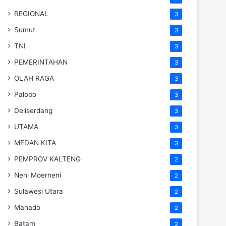
REGIONAL
3
Sumut
3
TNI
3
PEMERINTAHAN
3
OLAH RAGA
3
Palopo
3
Deliserdang
3
UTAMA
3
MEDAN KITA
3
PEMPROV KALTENG
2
Neni Moerneni
2
Sulawesi Utara
2
Manado
2
Batam
2