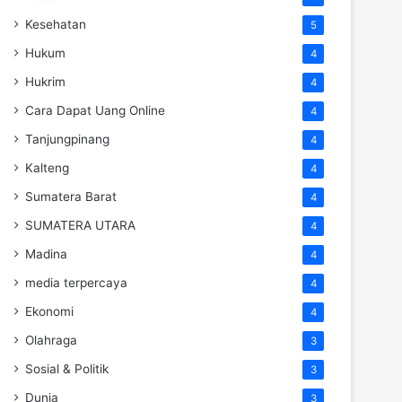
Kesehatan
5
Hukum
4
Hukrim
4
Cara Dapat Uang Online
4
Tanjungpinang
4
Kalteng
4
Sumatera Barat
4
SUMATERA UTARA
4
Madina
4
media terpercaya
4
Ekonomi
4
Olahraga
3
Sosial & Politik
3
Dunia
3