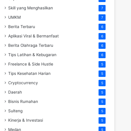
Skill yang Menghasilkan
7
UMKM
7
Berita Terbaru
6
Aplikasi Viral & Bermanfaat
6
Berita Olahraga Terbaru
6
Tips Latihan & Kebugaran
6
Freelance & Side Hustle
5
Tips Kesehatan Harian
5
Cryptocurrency
5
Daerah
5
Bisnis Rumahan
5
Sulteng
5
Kinerja & Investasi
5
Medan
5