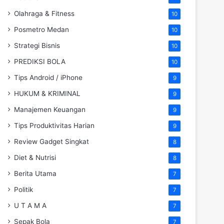
Olahraga & Fitness
10
Posmetro Medan
10
Strategi Bisnis
10
PREDIKSI BOLA
10
Tips Android / iPhone
9
HUKUM & KRIMINAL
9
Manajemen Keuangan
9
Tips Produktivitas Harian
9
Review Gadget Singkat
8
Diet & Nutrisi
8
Berita Utama
7
Politik
7
U T A M A
7
Sepak Bola
7