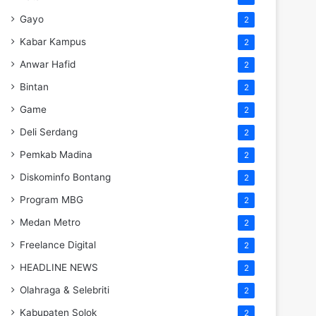
Gayo
2
Kabar Kampus
2
Anwar Hafid
2
Bintan
2
Game
2
Deli Serdang
2
Pemkab Madina
2
Diskominfo Bontang
2
Program MBG
2
Medan Metro
2
Freelance Digital
2
HEADLINE NEWS
2
Olahraga & Selebriti
2
Kabupaten Solok
2