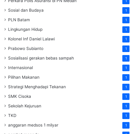
Perkara Polis Asuransi di PN Medan
1
Sosial dan Budaya
1
PLN Batam
1
Lingkungan Hidup
1
Kolonel Inf Daniel Lalawi
1
Prabowo Subianto
1
Sosialisasi gerakan bebas sampah
1
Internasional
1
Pilihan Makanan
1
Strategi Menghadapi Tekanan
1
SMK Cisoka
1
Sekolah Kejuruan
1
TKD
1
anggaran medsos 1 milyar
1