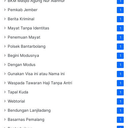
BKM Masjid Agung Nur Alannur
1
Pemkab Jember
1
Berita Kriminal
1
Mayat Tanpa Identitas
1
Penemuan Mayat
1
Polsek Bantarbolang
1
Begini Modusnya
1
Dengan Modus
1
Gunakan Visa ini atau Nama ini
1
Waspada Tawaran Haji Tanpa Antri
1
Tapal Kuda
1
Webtorial
1
Bendungan Lanjiladang
1
Basarnas Pemalang
1