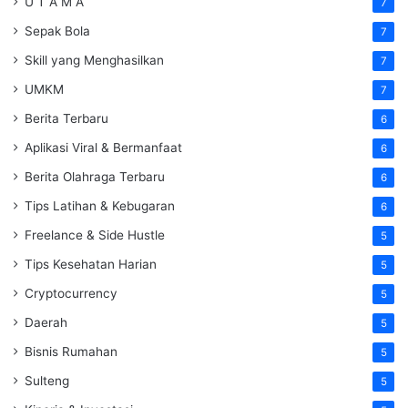
U T A M A
7
Sepak Bola
7
Skill yang Menghasilkan
7
UMKM
7
Berita Terbaru
6
Aplikasi Viral & Bermanfaat
6
Berita Olahraga Terbaru
6
Tips Latihan & Kebugaran
6
Freelance & Side Hustle
5
Tips Kesehatan Harian
5
Cryptocurrency
5
Daerah
5
Bisnis Rumahan
5
Sulteng
5