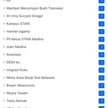
Plt
1
Manfaat Menyimpan Bukti Transaksi
1
Dr Irma Suryani Siregar
1
Kampus STAIN
1
menteri agama
1
Plt Ketua STAIN Madina
1
stain Madina
1
Anambas
1
DESA ku
1
Imigrasi lhoks
1
Minta Atasi Banjir Rob Belawan
1
Braien Waworuntu
1
Muara Teweh
1
Temu Ramah
1