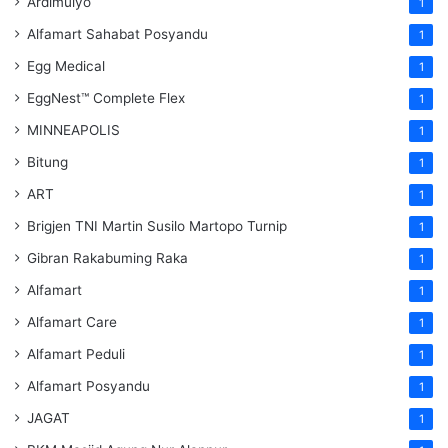
Ardimulyo
1
Alfamart Sahabat Posyandu
1
Egg Medical
1
EggNest™ Complete Flex
1
MINNEAPOLIS
1
Bitung
1
ART
1
Brigjen TNI Martin Susilo Martopo Turnip
1
Gibran Rakabuming Raka
1
Alfamart
1
Alfamart Care
1
Alfamart Peduli
1
Alfamart Posyandu
1
JAGAT
1