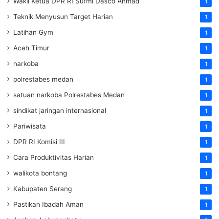
Wakil Ketua DPR RI Sufmi Dasco Ahmad
1
Teknik Menyusun Target Harian
1
Latihan Gym
1
Aceh Timur
1
narkoba
1
polrestabes medan
1
satuan narkoba Polrestabes Medan
1
sindikat jaringan internasional
1
Pariwisata
1
DPR RI Komisi III
1
Cara Produktivitas Harian
1
walikota bontang
1
Kabupaten Serang
1
Pastikan Ibadah Aman
1