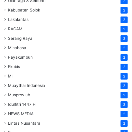
Olahraga & Selebriti
2
Kabupaten Solok
2
Lakalantas
2
RAGAM
2
Serang Raya
2
Minahasa
2
Payakumbuh
2
Ekobis
2
MI
2
Muaythai Indonesia
2
Musprovlub
2
Idulfitri 1447 H
2
NEWS MEDIA
2
Lintas Nusantara
2