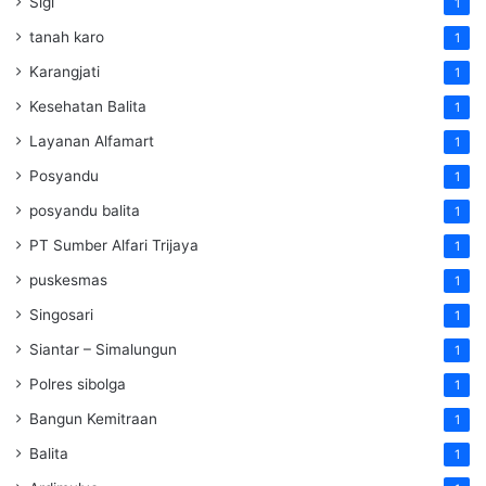
Sigi
1
tanah karo
1
Karangjati
1
Kesehatan Balita
1
Layanan Alfamart
1
Posyandu
1
posyandu balita
1
PT Sumber Alfari Trijaya
1
puskesmas
1
Singosari
1
Siantar – Simalungun
1
Polres sibolga
1
Bangun Kemitraan
1
Balita
1