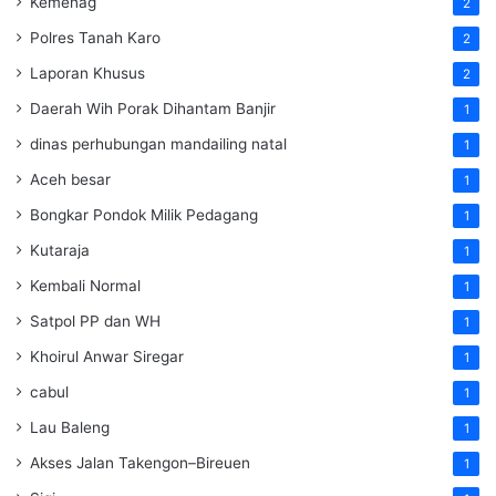
Kemenag
2
Polres Tanah Karo
2
Laporan Khusus
2
Daerah Wih Porak Dihantam Banjir
1
dinas perhubungan mandailing natal
1
Aceh besar
1
Bongkar Pondok Milik Pedagang
1
Kutaraja
1
Kembali Normal
1
Satpol PP dan WH
1
Khoirul Anwar Siregar
1
cabul
1
Lau Baleng
1
Akses Jalan Takengon–Bireuen
1