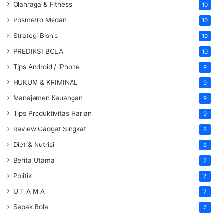
Olahraga & Fitness
10
Posmetro Medan
10
Strategi Bisnis
10
PREDIKSI BOLA
10
Tips Android / iPhone
9
HUKUM & KRIMINAL
9
Manajemen Keuangan
9
Tips Produktivitas Harian
9
Review Gadget Singkat
8
Diet & Nutrisi
8
Berita Utama
7
Politik
7
U T A M A
7
Sepak Bola
7