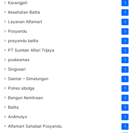
Karangjati
1
Kesehatan Balita
1
Layanan Alfamart
1
Posyandu
1
posyandu balita
1
PT Sumber Alfari Trijaya
1
puskesmas
1
Singosari
1
Siantar – Simalungun
1
Polres sibolga
1
Bangun Kemitraan
1
Balita
1
Ardimulyo
1
Alfamart Sahabat Posyandu
1