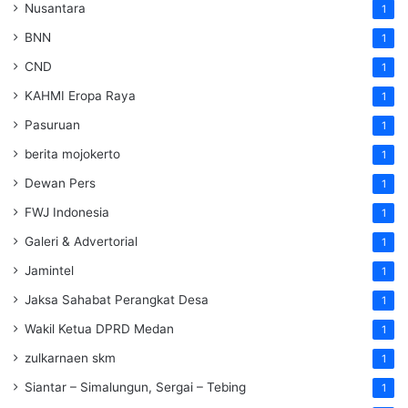
Nusantara
1
BNN
1
CND
1
KAHMI Eropa Raya
1
Pasuruan
1
berita mojokerto
1
Dewan Pers
1
FWJ Indonesia
1
Galeri & Advertorial
1
Jamintel
1
Jaksa Sahabat Perangkat Desa
1
Wakil Ketua DPRD Medan
1
zulkarnaen skm
1
Siantar – Simalungun, Sergai – Tebing
1