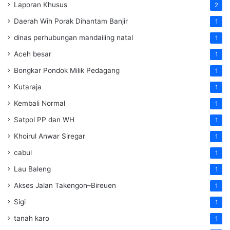
Laporan Khusus
2
Daerah Wih Porak Dihantam Banjir
1
dinas perhubungan mandailing natal
1
Aceh besar
1
Bongkar Pondok Milik Pedagang
1
Kutaraja
1
Kembali Normal
1
Satpol PP dan WH
1
Khoirul Anwar Siregar
1
cabul
1
Lau Baleng
1
Akses Jalan Takengon–Bireuen
1
Sigi
1
tanah karo
1