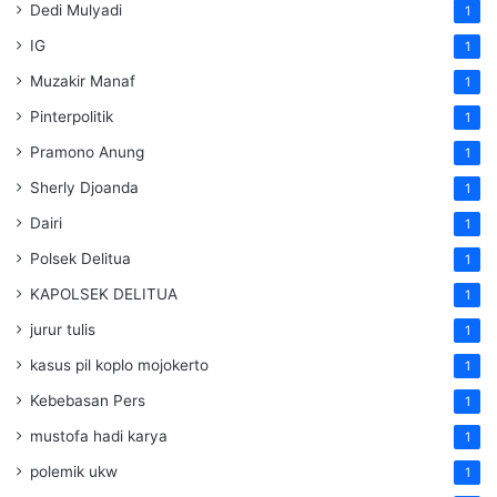
Dedi Mulyadi
1
IG
1
Muzakir Manaf
1
Pinterpolitik
1
Pramono Anung
1
Sherly Djoanda
1
Dairi
1
Polsek Delitua
1
KAPOLSEK DELITUA
1
jurur tulis
1
kasus pil koplo mojokerto
1
Kebebasan Pers
1
mustofa hadi karya
1
polemik ukw
1