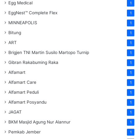
Egg Medical
1
EggNest™ Complete Flex
1
MINNEAPOLIS
1
Bitung
1
ART
1
Brigjen TNI Martin Susilo Martopo Turnip
1
Gibran Rakabuming Raka
1
Alfamart
1
Alfamart Care
1
Alfamart Peduli
1
Alfamart Posyandu
1
JAGAT
1
BKM Masjid Agung Nur Alannur
1
Pemkab Jember
1