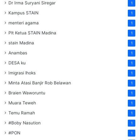
Dr Irma Suryani Siregar
1
Kampus STAIN
1
menteri agama
1
Plt Ketua STAIN Madina
1
stain Madina
1
Anambas
1
DESA ku
1
Imigrasi lhoks
1
Minta Atasi Banjir Rob Belawan
1
Braien Waworuntu
1
Muara Teweh
1
Temu Ramah
1
#Boby Nasution
1
#PON
1