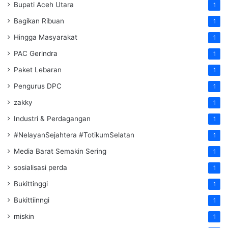
Bupati Aceh Utara
1
Bagikan Ribuan
1
Hingga Masyarakat
1
PAC Gerindra
1
Paket Lebaran
1
Pengurus DPC
1
zakky
1
Industri & Perdagangan
1
#NelayanSejahtera #TotikumSelatan
1
Media Barat Semakin Sering
1
sosialisasi perda
1
Bukittinggi
1
Bukittiinngi
1
miskin
1