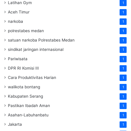
Latihan Gym
1
Aceh Timur
1
narkoba
1
polrestabes medan
1
satuan narkoba Polrestabes Medan
1
sindikat jaringan internasional
1
Pariwisata
1
DPR RI Komisi III
1
Cara Produktivitas Harian
1
walikota bontang
1
Kabupaten Serang
1
Pastikan Ibadah Aman
1
Asahan-Labuhanbatu
1
Jakarta
1