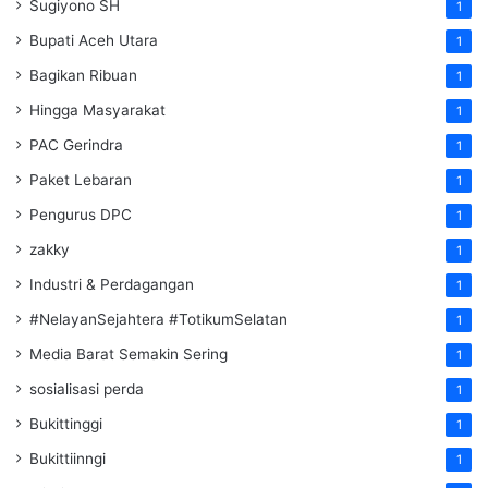
Sugiyono SH
1
Bupati Aceh Utara
1
Bagikan Ribuan
1
Hingga Masyarakat
1
PAC Gerindra
1
Paket Lebaran
1
Pengurus DPC
1
zakky
1
Industri & Perdagangan
1
#NelayanSejahtera #TotikumSelatan
1
Media Barat Semakin Sering
1
sosialisasi perda
1
Bukittinggi
1
Bukittiinngi
1