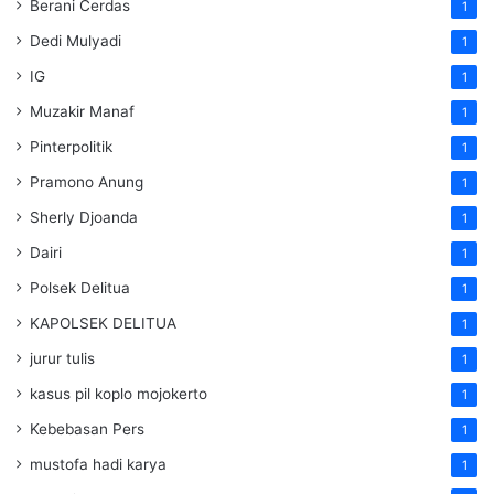
Berani Cerdas
1
Dedi Mulyadi
1
IG
1
Muzakir Manaf
1
Pinterpolitik
1
Pramono Anung
1
Sherly Djoanda
1
Dairi
1
Polsek Delitua
1
KAPOLSEK DELITUA
1
jurur tulis
1
kasus pil koplo mojokerto
1
Kebebasan Pers
1
mustofa hadi karya
1