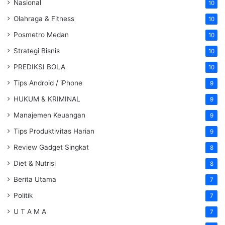
Nasional
10
Olahraga & Fitness
10
Posmetro Medan
10
Strategi Bisnis
10
PREDIKSI BOLA
10
Tips Android / iPhone
9
HUKUM & KRIMINAL
9
Manajemen Keuangan
9
Tips Produktivitas Harian
9
Review Gadget Singkat
8
Diet & Nutrisi
8
Berita Utama
7
Politik
7
U T A M A
7