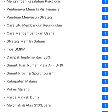
Menghindari Kesalahan Psikologis
1
Pentingnya Memiliki Visi Finansial
1
Panduan Menyusun Strategi
1
Cara Jitu Membangun Keunggulan
1
Cara Mengembangkan Usaha
1
Strategi Memilih Saham
1
Tips UMKM
1
Dampak Implementasi ESG
1
Sumut Tuan Rumah Piala AFF U-19
1
Sumut Provinsi Sport Tourism
1
Kabupaten Malang
1
Polres Malang
1
Harga Minyak Dunia
1
Melonjak di Atas $103/barel
1