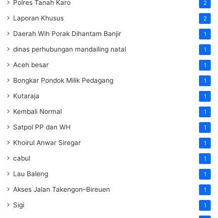
Polres Tanah Karo
2
Laporan Khusus
2
Daerah Wih Porak Dihantam Banjir
1
dinas perhubungan mandailing natal
1
Aceh besar
1
Bongkar Pondok Milik Pedagang
1
Kutaraja
1
Kembali Normal
1
Satpol PP dan WH
1
Khoirul Anwar Siregar
1
cabul
1
Lau Baleng
1
Akses Jalan Takengon–Bireuen
1
Sigi
1