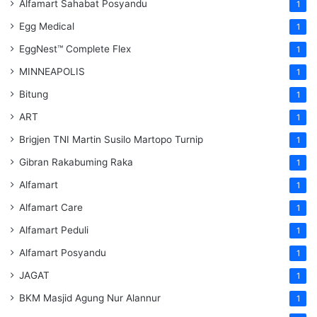
Alfamart Sahabat Posyandu
1
Egg Medical
1
EggNest™ Complete Flex
1
MINNEAPOLIS
1
Bitung
1
ART
1
Brigjen TNI Martin Susilo Martopo Turnip
1
Gibran Rakabuming Raka
1
Alfamart
1
Alfamart Care
1
Alfamart Peduli
1
Alfamart Posyandu
1
JAGAT
1
BKM Masjid Agung Nur Alannur
1