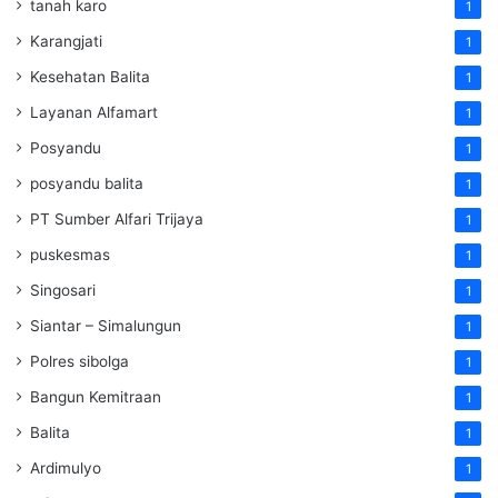
tanah karo
1
Karangjati
1
Kesehatan Balita
1
Layanan Alfamart
1
Posyandu
1
posyandu balita
1
PT Sumber Alfari Trijaya
1
puskesmas
1
Singosari
1
Siantar – Simalungun
1
Polres sibolga
1
Bangun Kemitraan
1
Balita
1
Ardimulyo
1