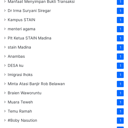
Manfaat Menyimpan Bukti Transaksi
1
Dr Irma Suryani Siregar
1
Kampus STAIN
1
menteri agama
1
Plt Ketua STAIN Madina
1
stain Madina
1
Anambas
1
DESA ku
1
Imigrasi lhoks
1
Minta Atasi Banjir Rob Belawan
1
Braien Waworuntu
1
Muara Teweh
1
Temu Ramah
1
#Boby Nasution
1