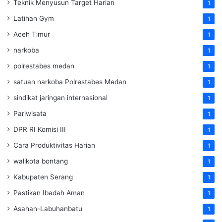
Teknik Menyusun Target Harian
1
Latihan Gym
1
Aceh Timur
1
narkoba
1
polrestabes medan
1
satuan narkoba Polrestabes Medan
1
sindikat jaringan internasional
1
Pariwisata
1
DPR RI Komisi III
1
Cara Produktivitas Harian
1
walikota bontang
1
Kabupaten Serang
1
Pastikan Ibadah Aman
1
Asahan-Labuhanbatu
1