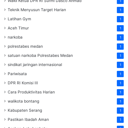
Wakil Ketua DPR RI Sufmi Dasco Ahmad
1
Teknik Menyusun Target Harian
1
Latihan Gym
1
Aceh Timur
1
narkoba
1
polrestabes medan
1
satuan narkoba Polrestabes Medan
1
sindikat jaringan internasional
1
Pariwisata
1
DPR RI Komisi III
1
Cara Produktivitas Harian
1
walikota bontang
1
Kabupaten Serang
1
Pastikan Ibadah Aman
1