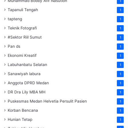
Muhammad Bobby Afif Nasution
1
Tapanuli Tengah
1
tapteng
1
Teknik Fotografi
1
#Sektor Riil Sumut
1
Pan ds
1
Ekonomi Kreatif
1
Labuhanbatu Selatan
1
Sanawiyah labura
1
Anggota DPRD Medan
1
DR Dra Lily MBA MH
1
Puskesmas Medan Helvetia Persulit Pasien
1
Korban Bencana
1
Hunian Tetap
1