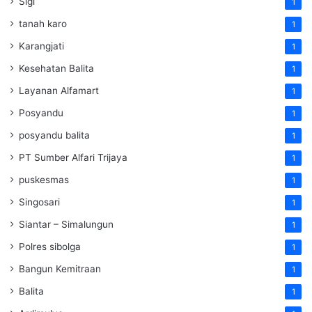
Sigi
1
tanah karo
1
Karangjati
1
Kesehatan Balita
1
Layanan Alfamart
1
Posyandu
1
posyandu balita
1
PT Sumber Alfari Trijaya
1
puskesmas
1
Singosari
1
Siantar – Simalungun
1
Polres sibolga
1
Bangun Kemitraan
1
Balita
1