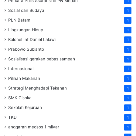
Perkara Polis Asuransi di PN Medan
1
Sosial dan Budaya
1
PLN Batam
1
Lingkungan Hidup
1
Kolonel Inf Daniel Lalawi
1
Prabowo Subianto
1
Sosialisasi gerakan bebas sampah
1
Internasional
1
Pilihan Makanan
1
Strategi Menghadapi Tekanan
1
SMK Cisoka
1
Sekolah Kejuruan
1
TKD
1
anggaran medsos 1 milyar
1