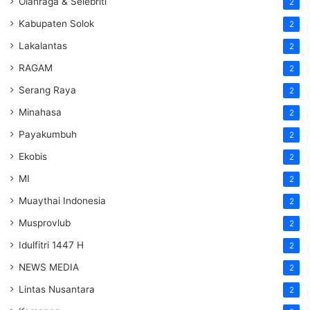
Olahraga & Selebriti
2
Kabupaten Solok
2
Lakalantas
2
RAGAM
2
Serang Raya
2
Minahasa
2
Payakumbuh
2
Ekobis
2
MI
2
Muaythai Indonesia
2
Musprovlub
2
Idulfitri 1447 H
2
NEWS MEDIA
2
Lintas Nusantara
2