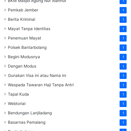
BKM Masjid Agung Nur Alannur
1
Pemkab Jember
1
Berita Kriminal
1
Mayat Tanpa Identitas
1
Penemuan Mayat
1
Polsek Bantarbolang
1
Begini Modusnya
1
Dengan Modus
1
Gunakan Visa ini atau Nama ini
1
Waspada Tawaran Haji Tanpa Antri
1
Tapal Kuda
1
Webtorial
1
Bendungan Lanjiladang
1
Basarnas Pemalang
1