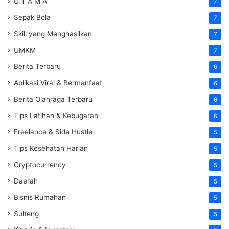
U T A M A
7
Sepak Bola
7
Skill yang Menghasilkan
7
UMKM
7
Berita Terbaru
6
Aplikasi Viral & Bermanfaat
6
Berita Olahraga Terbaru
6
Tips Latihan & Kebugaran
6
Freelance & Side Hustle
5
Tips Kesehatan Harian
5
Cryptocurrency
5
Daerah
5
Bisnis Rumahan
5
Sulteng
5