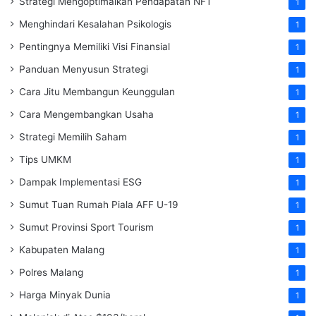
Strategi Mengoptimalkan Pendapatan NFT
1
Menghindari Kesalahan Psikologis
1
Pentingnya Memiliki Visi Finansial
1
Panduan Menyusun Strategi
1
Cara Jitu Membangun Keunggulan
1
Cara Mengembangkan Usaha
1
Strategi Memilih Saham
1
Tips UMKM
1
Dampak Implementasi ESG
1
Sumut Tuan Rumah Piala AFF U-19
1
Sumut Provinsi Sport Tourism
1
Kabupaten Malang
1
Polres Malang
1
Harga Minyak Dunia
1