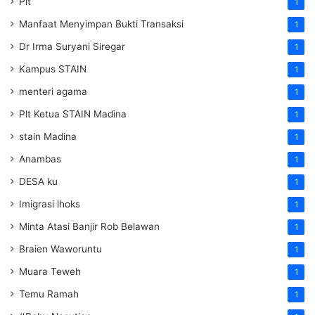
Plt
1
Manfaat Menyimpan Bukti Transaksi
1
Dr Irma Suryani Siregar
1
Kampus STAIN
1
menteri agama
1
Plt Ketua STAIN Madina
1
stain Madina
1
Anambas
1
DESA ku
1
Imigrasi lhoks
1
Minta Atasi Banjir Rob Belawan
1
Braien Waworuntu
1
Muara Teweh
1
Temu Ramah
1