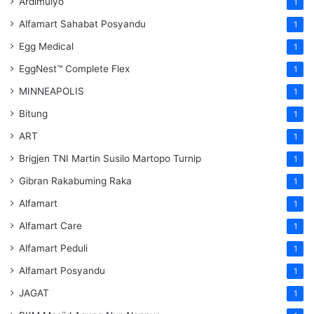
Ardimulyo
1
Alfamart Sahabat Posyandu
1
Egg Medical
1
EggNest™ Complete Flex
1
MINNEAPOLIS
1
Bitung
1
ART
1
Brigjen TNI Martin Susilo Martopo Turnip
1
Gibran Rakabuming Raka
1
Alfamart
1
Alfamart Care
1
Alfamart Peduli
1
Alfamart Posyandu
1
JAGAT
1