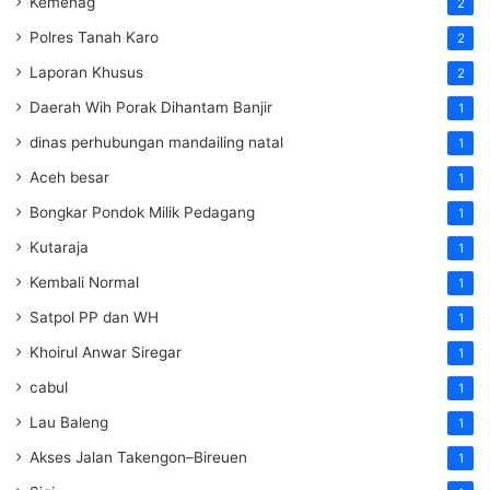
Kemenag
2
Polres Tanah Karo
2
Laporan Khusus
2
Daerah Wih Porak Dihantam Banjir
1
dinas perhubungan mandailing natal
1
Aceh besar
1
Bongkar Pondok Milik Pedagang
1
Kutaraja
1
Kembali Normal
1
Satpol PP dan WH
1
Khoirul Anwar Siregar
1
cabul
1
Lau Baleng
1
Akses Jalan Takengon–Bireuen
1