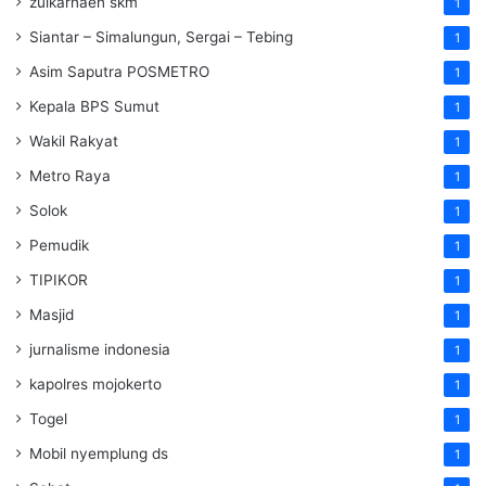
zulkarnaen skm
1
Siantar – Simalungun, Sergai – Tebing
1
Asim Saputra POSMETRO
1
Kepala BPS Sumut
1
Wakil Rakyat
1
Metro Raya
1
Solok
1
Pemudik
1
TIPIKOR
1
Masjid
1
jurnalisme indonesia
1
kapolres mojokerto
1
Togel
1
Mobil nyemplung ds
1