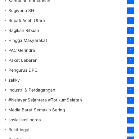
Santunan Ramadhan
1
Sugiyono SH
1
Bupati Aceh Utara
1
Bagikan Ribuan
1
Hingga Masyarakat
1
PAC Gerindra
1
Paket Lebaran
1
Pengurus DPC
1
zakky
1
Industri & Perdagangan
1
#NelayanSejahtera #TotikumSelatan
1
Media Barat Semakin Sering
1
sosialisasi perda
1
Bukittinggi
1