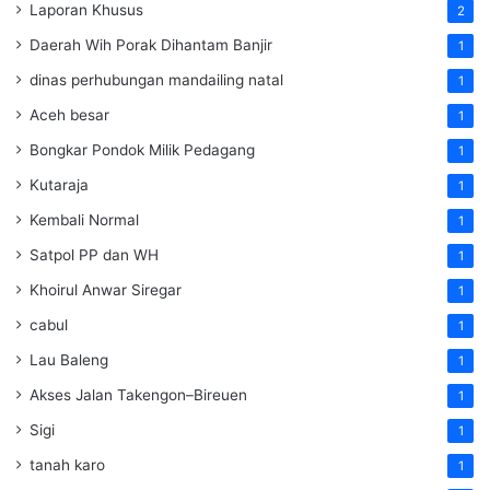
Laporan Khusus
2
Daerah Wih Porak Dihantam Banjir
1
dinas perhubungan mandailing natal
1
Aceh besar
1
Bongkar Pondok Milik Pedagang
1
Kutaraja
1
Kembali Normal
1
Satpol PP dan WH
1
Khoirul Anwar Siregar
1
cabul
1
Lau Baleng
1
Akses Jalan Takengon–Bireuen
1
Sigi
1
tanah karo
1