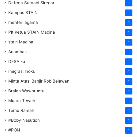
Dr Irma Suryani Siregar
1
Kampus STAIN
1
menteri agama
1
Plt Ketua STAIN Madina
1
stain Madina
1
Anambas
1
DESA ku
1
Imigrasi lhoks
1
Minta Atasi Banjir Rob Belawan
1
Braien Waworuntu
1
Muara Teweh
1
Temu Ramah
1
#Boby Nasution
1
#PON
1