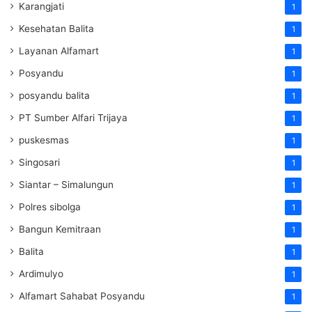
Karangjati
1
Kesehatan Balita
1
Layanan Alfamart
1
Posyandu
1
posyandu balita
1
PT Sumber Alfari Trijaya
1
puskesmas
1
Singosari
1
Siantar – Simalungun
1
Polres sibolga
1
Bangun Kemitraan
1
Balita
1
Ardimulyo
1
Alfamart Sahabat Posyandu
1