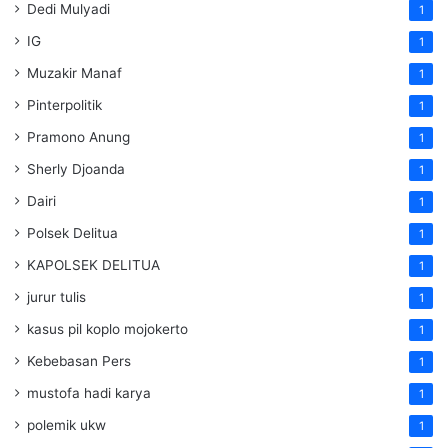
Dedi Mulyadi
1
IG
1
Muzakir Manaf
1
Pinterpolitik
1
Pramono Anung
1
Sherly Djoanda
1
Dairi
1
Polsek Delitua
1
KAPOLSEK DELITUA
1
jurur tulis
1
kasus pil koplo mojokerto
1
Kebebasan Pers
1
mustofa hadi karya
1
polemik ukw
1