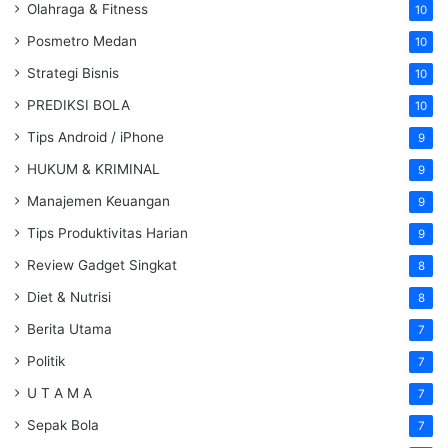
Olahraga & Fitness
10
Posmetro Medan
10
Strategi Bisnis
10
PREDIKSI BOLA
10
Tips Android / iPhone
9
HUKUM & KRIMINAL
9
Manajemen Keuangan
9
Tips Produktivitas Harian
9
Review Gadget Singkat
8
Diet & Nutrisi
8
Berita Utama
7
Politik
7
U T A M A
7
Sepak Bola
7