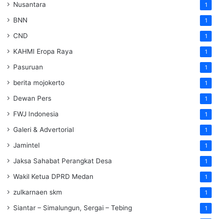
Nusantara
1
BNN
1
CND
1
KAHMI Eropa Raya
1
Pasuruan
1
berita mojokerto
1
Dewan Pers
1
FWJ Indonesia
1
Galeri & Advertorial
1
Jamintel
1
Jaksa Sahabat Perangkat Desa
1
Wakil Ketua DPRD Medan
1
zulkarnaen skm
1
Siantar – Simalungun, Sergai – Tebing
1