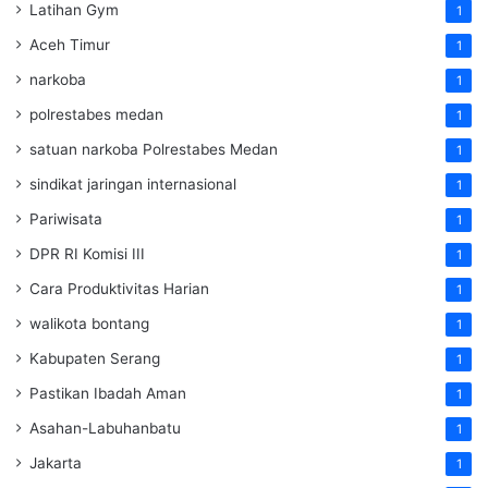
Latihan Gym
1
Aceh Timur
1
narkoba
1
polrestabes medan
1
satuan narkoba Polrestabes Medan
1
sindikat jaringan internasional
1
Pariwisata
1
DPR RI Komisi III
1
Cara Produktivitas Harian
1
walikota bontang
1
Kabupaten Serang
1
Pastikan Ibadah Aman
1
Asahan-Labuhanbatu
1
Jakarta
1