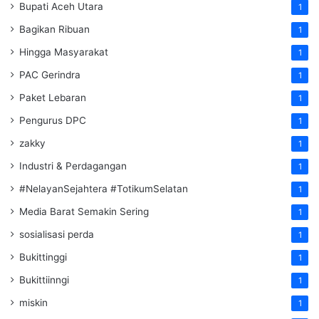
Bupati Aceh Utara
1
Bagikan Ribuan
1
Hingga Masyarakat
1
PAC Gerindra
1
Paket Lebaran
1
Pengurus DPC
1
zakky
1
Industri & Perdagangan
1
#NelayanSejahtera #TotikumSelatan
1
Media Barat Semakin Sering
1
sosialisasi perda
1
Bukittinggi
1
Bukittiinngi
1
miskin
1