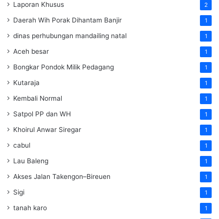
Laporan Khusus
2
Daerah Wih Porak Dihantam Banjir
1
dinas perhubungan mandailing natal
1
Aceh besar
1
Bongkar Pondok Milik Pedagang
1
Kutaraja
1
Kembali Normal
1
Satpol PP dan WH
1
Khoirul Anwar Siregar
1
cabul
1
Lau Baleng
1
Akses Jalan Takengon–Bireuen
1
Sigi
1
tanah karo
1