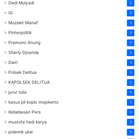
Dedi Mulyadi
1
IG
1
Muzakir Manaf
1
Pinterpolitik
1
Pramono Anung
1
Sherly Djoanda
1
Dairi
1
Polsek Delitua
1
KAPOLSEK DELITUA
1
jurur tulis
1
kasus pil koplo mojokerto
1
Kebebasan Pers
1
mustofa hadi karya
1
polemik ukw
1