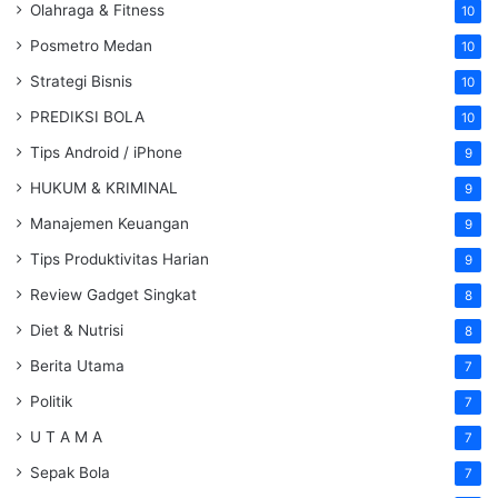
Olahraga & Fitness
10
Posmetro Medan
10
Strategi Bisnis
10
PREDIKSI BOLA
10
Tips Android / iPhone
9
HUKUM & KRIMINAL
9
Manajemen Keuangan
9
Tips Produktivitas Harian
9
Review Gadget Singkat
8
Diet & Nutrisi
8
Berita Utama
7
Politik
7
U T A M A
7
Sepak Bola
7