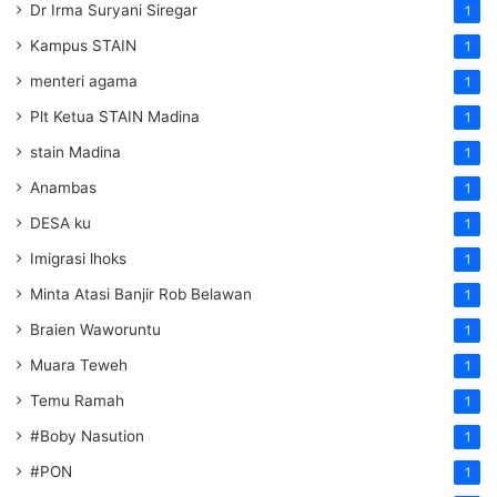
Dr Irma Suryani Siregar
1
Kampus STAIN
1
menteri agama
1
Plt Ketua STAIN Madina
1
stain Madina
1
Anambas
1
DESA ku
1
Imigrasi lhoks
1
Minta Atasi Banjir Rob Belawan
1
Braien Waworuntu
1
Muara Teweh
1
Temu Ramah
1
#Boby Nasution
1
#PON
1