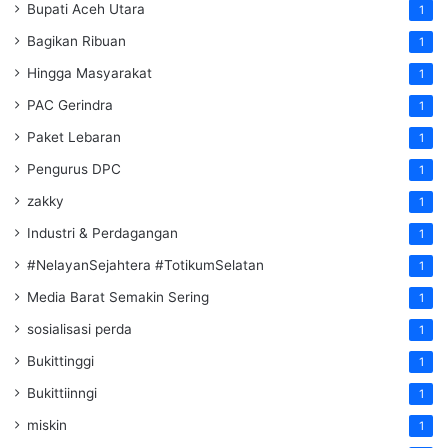
Bupati Aceh Utara
1
Bagikan Ribuan
1
Hingga Masyarakat
1
PAC Gerindra
1
Paket Lebaran
1
Pengurus DPC
1
zakky
1
Industri & Perdagangan
1
#NelayanSejahtera #TotikumSelatan
1
Media Barat Semakin Sering
1
sosialisasi perda
1
Bukittinggi
1
Bukittiinngi
1
miskin
1