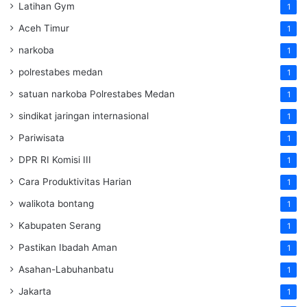
Latihan Gym
1
Aceh Timur
1
narkoba
1
polrestabes medan
1
satuan narkoba Polrestabes Medan
1
sindikat jaringan internasional
1
Pariwisata
1
DPR RI Komisi III
1
Cara Produktivitas Harian
1
walikota bontang
1
Kabupaten Serang
1
Pastikan Ibadah Aman
1
Asahan-Labuhanbatu
1
Jakarta
1