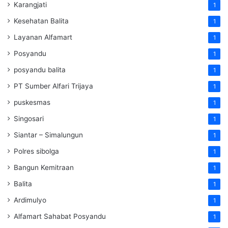
Karangjati
1
Kesehatan Balita
1
Layanan Alfamart
1
Posyandu
1
posyandu balita
1
PT Sumber Alfari Trijaya
1
puskesmas
1
Singosari
1
Siantar – Simalungun
1
Polres sibolga
1
Bangun Kemitraan
1
Balita
1
Ardimulyo
1
Alfamart Sahabat Posyandu
1