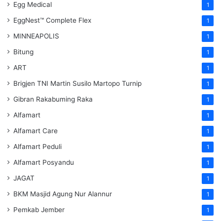
Egg Medical
1
EggNest™ Complete Flex
1
MINNEAPOLIS
1
Bitung
1
ART
1
Brigjen TNI Martin Susilo Martopo Turnip
1
Gibran Rakabuming Raka
1
Alfamart
1
Alfamart Care
1
Alfamart Peduli
1
Alfamart Posyandu
1
JAGAT
1
BKM Masjid Agung Nur Alannur
1
Pemkab Jember
1