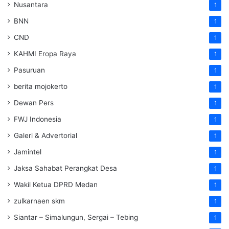
Nusantara
1
BNN
1
CND
1
KAHMI Eropa Raya
1
Pasuruan
1
berita mojokerto
1
Dewan Pers
1
FWJ Indonesia
1
Galeri & Advertorial
1
Jamintel
1
Jaksa Sahabat Perangkat Desa
1
Wakil Ketua DPRD Medan
1
zulkarnaen skm
1
Siantar – Simalungun, Sergai – Tebing
1