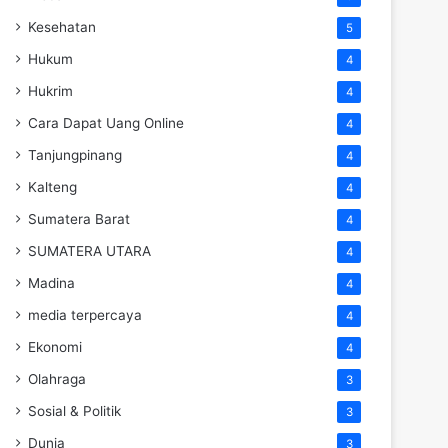
Kesehatan
5
Hukum
4
Hukrim
4
Cara Dapat Uang Online
4
Tanjungpinang
4
Kalteng
4
Sumatera Barat
4
SUMATERA UTARA
4
Madina
4
media terpercaya
4
Ekonomi
4
Olahraga
3
Sosial & Politik
3
Dunia
3