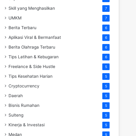
Skill yang Menghasilkan
7
UMKM
7
Berita Terbaru
6
Aplikasi Viral & Bermanfaat
6
Berita Olahraga Terbaru
6
Tips Latihan & Kebugaran
6
Freelance & Side Hustle
5
Tips Kesehatan Harian
5
Cryptocurrency
5
Daerah
5
Bisnis Rumahan
5
Sulteng
5
Kinerja & Investasi
5
Medan
5