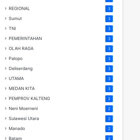
REGIONAL
3
Sumut
3
TNI
3
PEMERINTAHAN
3
OLAH RAGA
3
Palopo
3
Deliserdang
3
UTAMA
3
MEDAN KITA
3
PEMPROV KALTENG
2
Neni Moerneni
2
Sulawesi Utara
2
Manado
2
Batam
2