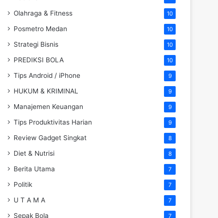
Olahraga & Fitness
10
Posmetro Medan
10
Strategi Bisnis
10
PREDIKSI BOLA
10
Tips Android / iPhone
9
HUKUM & KRIMINAL
9
Manajemen Keuangan
9
Tips Produktivitas Harian
9
Review Gadget Singkat
8
Diet & Nutrisi
8
Berita Utama
7
Politik
7
U T A M A
7
Sepak Bola
7