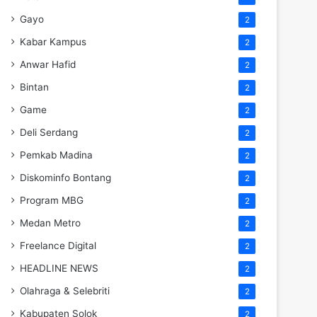
Gayo
2
Kabar Kampus
2
Anwar Hafid
2
Bintan
2
Game
2
Deli Serdang
2
Pemkab Madina
2
Diskominfo Bontang
2
Program MBG
2
Medan Metro
2
Freelance Digital
2
HEADLINE NEWS
2
Olahraga & Selebriti
2
Kabupaten Solok
2