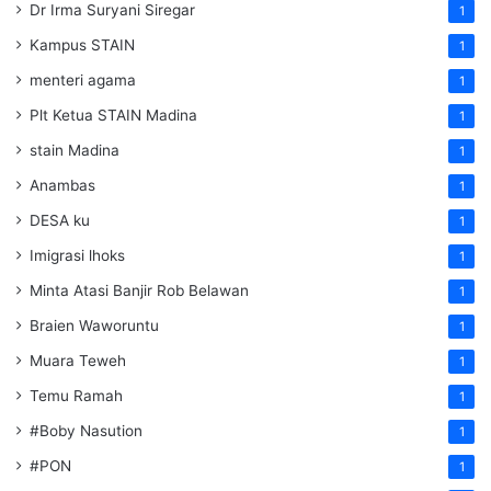
Dr Irma Suryani Siregar
1
Kampus STAIN
1
menteri agama
1
Plt Ketua STAIN Madina
1
stain Madina
1
Anambas
1
DESA ku
1
Imigrasi lhoks
1
Minta Atasi Banjir Rob Belawan
1
Braien Waworuntu
1
Muara Teweh
1
Temu Ramah
1
#Boby Nasution
1
#PON
1