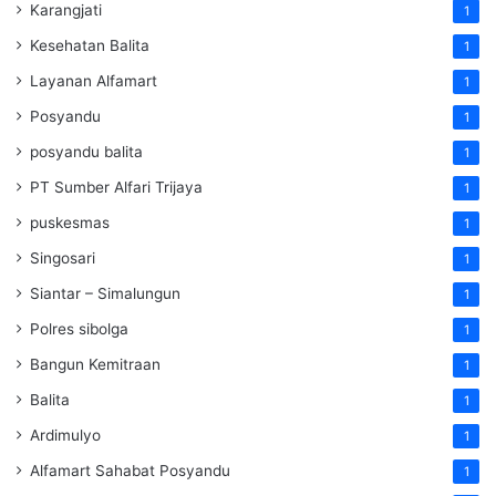
Karangjati
1
Kesehatan Balita
1
Layanan Alfamart
1
Posyandu
1
posyandu balita
1
PT Sumber Alfari Trijaya
1
puskesmas
1
Singosari
1
Siantar – Simalungun
1
Polres sibolga
1
Bangun Kemitraan
1
Balita
1
Ardimulyo
1
Alfamart Sahabat Posyandu
1