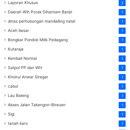
Laporan Khusus
2
Daerah Wih Porak Dihantam Banjir
1
dinas perhubungan mandailing natal
1
Aceh besar
1
Bongkar Pondok Milik Pedagang
1
Kutaraja
1
Kembali Normal
1
Satpol PP dan WH
1
Khoirul Anwar Siregar
1
cabul
1
Lau Baleng
1
Akses Jalan Takengon–Bireuen
1
Sigi
1
tanah karo
1