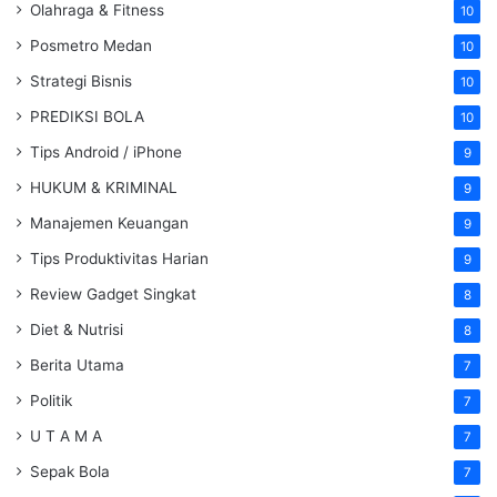
Olahraga & Fitness
10
Posmetro Medan
10
Strategi Bisnis
10
PREDIKSI BOLA
10
Tips Android / iPhone
9
HUKUM & KRIMINAL
9
Manajemen Keuangan
9
Tips Produktivitas Harian
9
Review Gadget Singkat
8
Diet & Nutrisi
8
Berita Utama
7
Politik
7
U T A M A
7
Sepak Bola
7