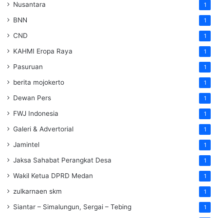
Nusantara
1
BNN
1
CND
1
KAHMI Eropa Raya
1
Pasuruan
1
berita mojokerto
1
Dewan Pers
1
FWJ Indonesia
1
Galeri & Advertorial
1
Jamintel
1
Jaksa Sahabat Perangkat Desa
1
Wakil Ketua DPRD Medan
1
zulkarnaen skm
1
Siantar – Simalungun, Sergai – Tebing
1