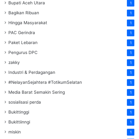
Bupati Aceh Utara
1
Bagikan Ribuan
1
Hingga Masyarakat
1
PAC Gerindra
1
Paket Lebaran
1
Pengurus DPC
1
zakky
1
Industri & Perdagangan
1
#NelayanSejahtera #TotikumSelatan
1
Media Barat Semakin Sering
1
sosialisasi perda
1
Bukittinggi
1
Bukittiinngi
1
miskin
1