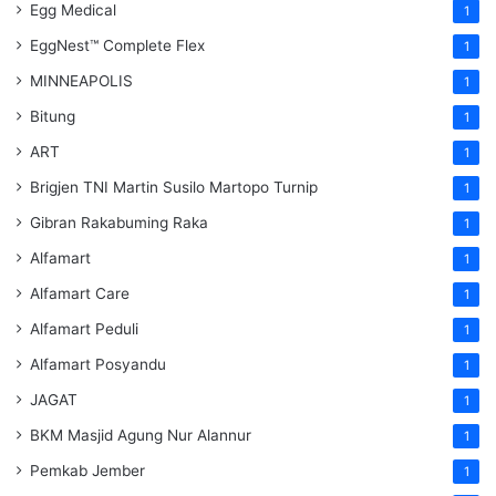
Egg Medical
1
EggNest™ Complete Flex
1
MINNEAPOLIS
1
Bitung
1
ART
1
Brigjen TNI Martin Susilo Martopo Turnip
1
Gibran Rakabuming Raka
1
Alfamart
1
Alfamart Care
1
Alfamart Peduli
1
Alfamart Posyandu
1
JAGAT
1
BKM Masjid Agung Nur Alannur
1
Pemkab Jember
1