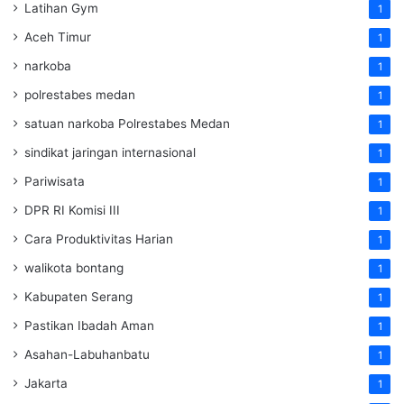
Latihan Gym
1
Aceh Timur
1
narkoba
1
polrestabes medan
1
satuan narkoba Polrestabes Medan
1
sindikat jaringan internasional
1
Pariwisata
1
DPR RI Komisi III
1
Cara Produktivitas Harian
1
walikota bontang
1
Kabupaten Serang
1
Pastikan Ibadah Aman
1
Asahan-Labuhanbatu
1
Jakarta
1