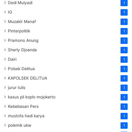
Dedi Mulyadi
1
IG
1
Muzakir Manaf
1
Pinterpolitik
1
Pramono Anung
1
Sherly Djoanda
1
Dairi
1
Polsek Delitua
1
KAPOLSEK DELITUA
1
jurur tulis
1
kasus pil koplo mojokerto
1
Kebebasan Pers
1
mustofa hadi karya
1
polemik ukw
1