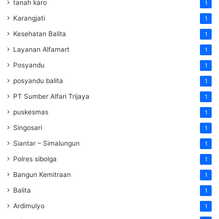
tanah karo
1
Karangjati
1
Kesehatan Balita
1
Layanan Alfamart
1
Posyandu
1
posyandu balita
1
PT Sumber Alfari Trijaya
1
puskesmas
1
Singosari
1
Siantar – Simalungun
1
Polres sibolga
1
Bangun Kemitraan
1
Balita
1
Ardimulyo
1