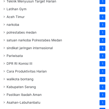
Teknik Menyusun Target Harian
1
Latihan Gym
1
Aceh Timur
1
narkoba
1
polrestabes medan
1
satuan narkoba Polrestabes Medan
1
sindikat jaringan internasional
1
Pariwisata
1
DPR RI Komisi III
1
Cara Produktivitas Harian
1
walikota bontang
1
Kabupaten Serang
1
Pastikan Ibadah Aman
1
Asahan-Labuhanbatu
1