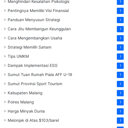
Menghindari Kesalahan Psikologis
1
Pentingnya Memiliki Visi Finansial
1
Panduan Menyusun Strategi
1
Cara Jitu Membangun Keunggulan
1
Cara Mengembangkan Usaha
1
Strategi Memilih Saham
1
Tips UMKM
1
Dampak Implementasi ESG
1
Sumut Tuan Rumah Piala AFF U-19
1
Sumut Provinsi Sport Tourism
1
Kabupaten Malang
1
Polres Malang
1
Harga Minyak Dunia
1
Melonjak di Atas $103/barel
1