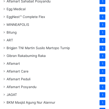
Alfamart Sahabat Posyandu
1
Egg Medical
1
EggNest™ Complete Flex
1
MINNEAPOLIS
1
Bitung
1
ART
1
Brigjen TNI Martin Susilo Martopo Turnip
1
Gibran Rakabuming Raka
1
Alfamart
1
Alfamart Care
1
Alfamart Peduli
1
Alfamart Posyandu
1
JAGAT
1
BKM Masjid Agung Nur Alannur
1