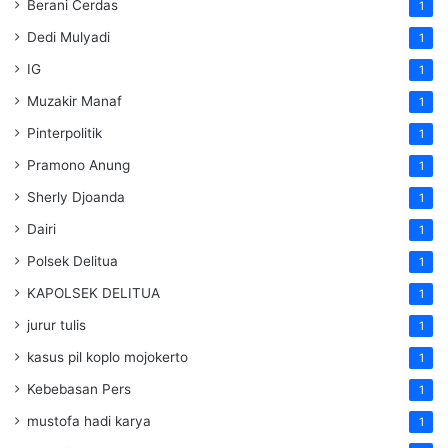
Berani Cerdas
1
Dedi Mulyadi
1
IG
1
Muzakir Manaf
1
Pinterpolitik
1
Pramono Anung
1
Sherly Djoanda
1
Dairi
1
Polsek Delitua
1
KAPOLSEK DELITUA
1
jurur tulis
1
kasus pil koplo mojokerto
1
Kebebasan Pers
1
mustofa hadi karya
1