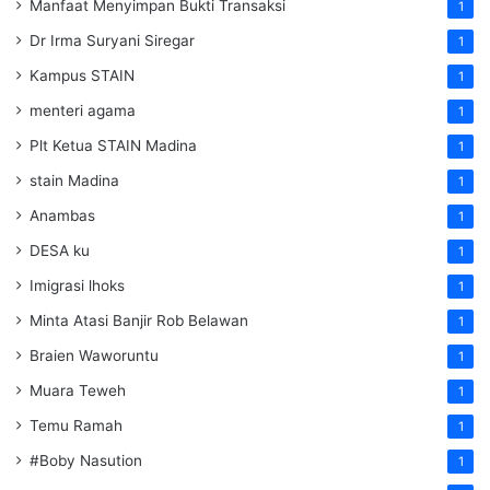
Manfaat Menyimpan Bukti Transaksi
1
Dr Irma Suryani Siregar
1
Kampus STAIN
1
menteri agama
1
Plt Ketua STAIN Madina
1
stain Madina
1
Anambas
1
DESA ku
1
Imigrasi lhoks
1
Minta Atasi Banjir Rob Belawan
1
Braien Waworuntu
1
Muara Teweh
1
Temu Ramah
1
#Boby Nasution
1