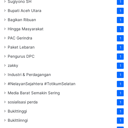
Sugiyono SH
1
Bupati Aceh Utara
1
Bagikan Ribuan
1
Hingga Masyarakat
1
PAC Gerindra
1
Paket Lebaran
1
Pengurus DPC
1
zakky
1
Industri & Perdagangan
1
#NelayanSejahtera #TotikumSelatan
1
Media Barat Semakin Sering
1
sosialisasi perda
1
Bukittinggi
1
Bukittiinngi
1