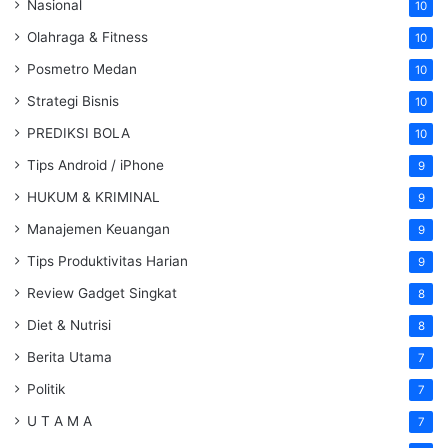
Nasional
10
Olahraga & Fitness
10
Posmetro Medan
10
Strategi Bisnis
10
PREDIKSI BOLA
10
Tips Android / iPhone
9
HUKUM & KRIMINAL
9
Manajemen Keuangan
9
Tips Produktivitas Harian
9
Review Gadget Singkat
8
Diet & Nutrisi
8
Berita Utama
7
Politik
7
U T A M A
7