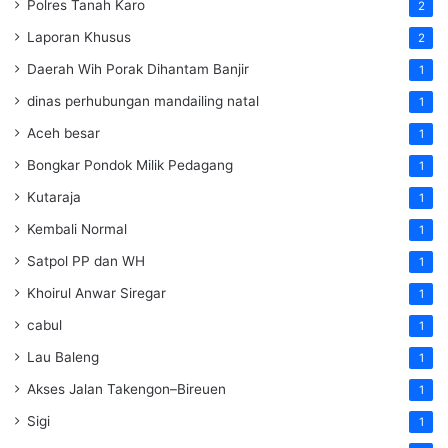
Polres Tanah Karo
2
Laporan Khusus
2
Daerah Wih Porak Dihantam Banjir
1
dinas perhubungan mandailing natal
1
Aceh besar
1
Bongkar Pondok Milik Pedagang
1
Kutaraja
1
Kembali Normal
1
Satpol PP dan WH
1
Khoirul Anwar Siregar
1
cabul
1
Lau Baleng
1
Akses Jalan Takengon–Bireuen
1
Sigi
1