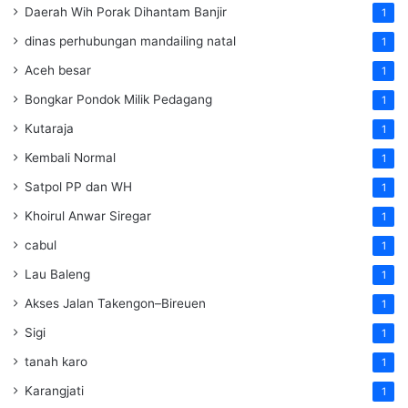
Daerah Wih Porak Dihantam Banjir
1
dinas perhubungan mandailing natal
1
Aceh besar
1
Bongkar Pondok Milik Pedagang
1
Kutaraja
1
Kembali Normal
1
Satpol PP dan WH
1
Khoirul Anwar Siregar
1
cabul
1
Lau Baleng
1
Akses Jalan Takengon–Bireuen
1
Sigi
1
tanah karo
1
Karangjati
1