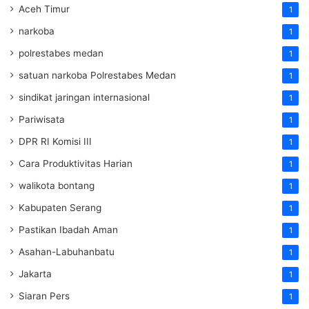
Aceh Timur
1
narkoba
1
polrestabes medan
1
satuan narkoba Polrestabes Medan
1
sindikat jaringan internasional
1
Pariwisata
1
DPR RI Komisi III
1
Cara Produktivitas Harian
1
walikota bontang
1
Kabupaten Serang
1
Pastikan Ibadah Aman
1
Asahan-Labuhanbatu
1
Jakarta
1
Siaran Pers
1