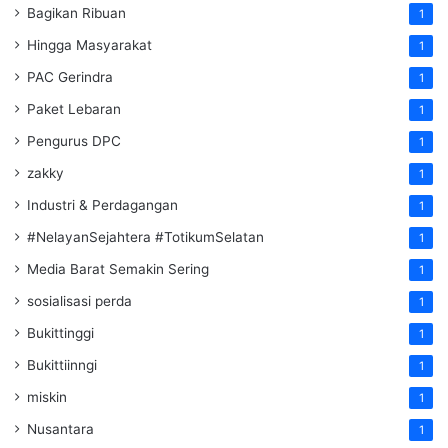
Bagikan Ribuan
1
Hingga Masyarakat
1
PAC Gerindra
1
Paket Lebaran
1
Pengurus DPC
1
zakky
1
Industri & Perdagangan
1
#NelayanSejahtera #TotikumSelatan
1
Media Barat Semakin Sering
1
sosialisasi perda
1
Bukittinggi
1
Bukittiinngi
1
miskin
1
Nusantara
1