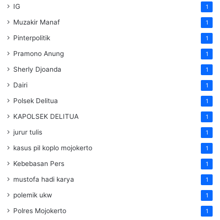
IG
1
Muzakir Manaf
1
Pinterpolitik
1
Pramono Anung
1
Sherly Djoanda
1
Dairi
1
Polsek Delitua
1
KAPOLSEK DELITUA
1
jurur tulis
1
kasus pil koplo mojokerto
1
Kebebasan Pers
1
mustofa hadi karya
1
polemik ukw
1
Polres Mojokerto
1