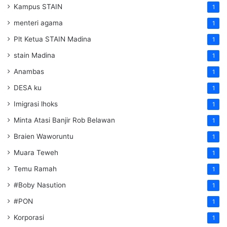
Kampus STAIN
1
menteri agama
1
Plt Ketua STAIN Madina
1
stain Madina
1
Anambas
1
DESA ku
1
Imigrasi lhoks
1
Minta Atasi Banjir Rob Belawan
1
Braien Waworuntu
1
Muara Teweh
1
Temu Ramah
1
#Boby Nasution
1
#PON
1
Korporasi
1