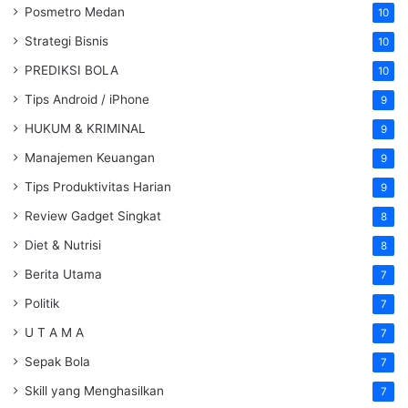
Posmetro Medan
10
Strategi Bisnis
10
PREDIKSI BOLA
10
Tips Android / iPhone
9
HUKUM & KRIMINAL
9
Manajemen Keuangan
9
Tips Produktivitas Harian
9
Review Gadget Singkat
8
Diet & Nutrisi
8
Berita Utama
7
Politik
7
U T A M A
7
Sepak Bola
7
Skill yang Menghasilkan
7