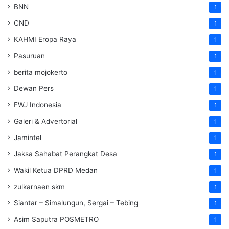
BNN
1
CND
1
KAHMI Eropa Raya
1
Pasuruan
1
berita mojokerto
1
Dewan Pers
1
FWJ Indonesia
1
Galeri & Advertorial
1
Jamintel
1
Jaksa Sahabat Perangkat Desa
1
Wakil Ketua DPRD Medan
1
zulkarnaen skm
1
Siantar – Simalungun, Sergai – Tebing
1
Asim Saputra POSMETRO
1