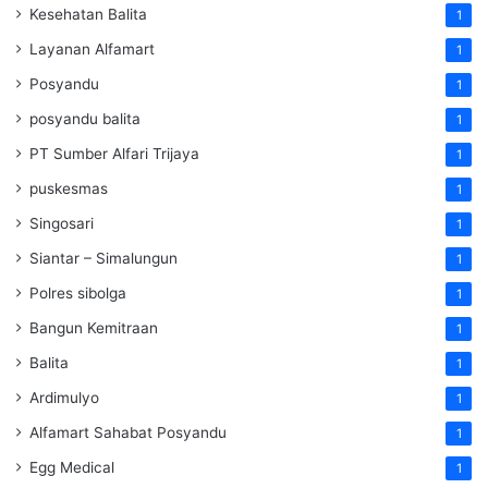
Kesehatan Balita
1
Layanan Alfamart
1
Posyandu
1
posyandu balita
1
PT Sumber Alfari Trijaya
1
puskesmas
1
Singosari
1
Siantar – Simalungun
1
Polres sibolga
1
Bangun Kemitraan
1
Balita
1
Ardimulyo
1
Alfamart Sahabat Posyandu
1
Egg Medical
1