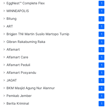
EggNest™ Complete Flex
1
MINNEAPOLIS
1
Bitung
1
ART
1
Brigjen TNI Martin Susilo Martopo Turnip
1
Gibran Rakabuming Raka
1
Alfamart
1
Alfamart Care
1
Alfamart Peduli
1
Alfamart Posyandu
1
JAGAT
1
BKM Masjid Agung Nur Alannur
1
Pemkab Jember
1
Berita Kriminal
1