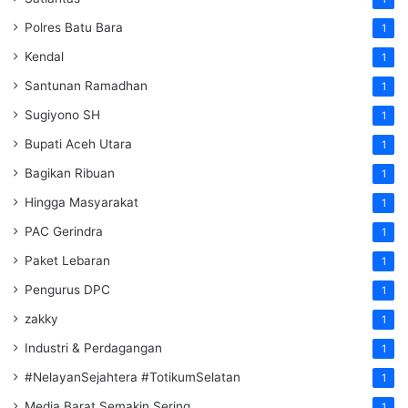
Polres Batu Bara
1
Kendal
1
Santunan Ramadhan
1
Sugiyono SH
1
Bupati Aceh Utara
1
Bagikan Ribuan
1
Hingga Masyarakat
1
PAC Gerindra
1
Paket Lebaran
1
Pengurus DPC
1
zakky
1
Industri & Perdagangan
1
#NelayanSejahtera #TotikumSelatan
1
Media Barat Semakin Sering
1