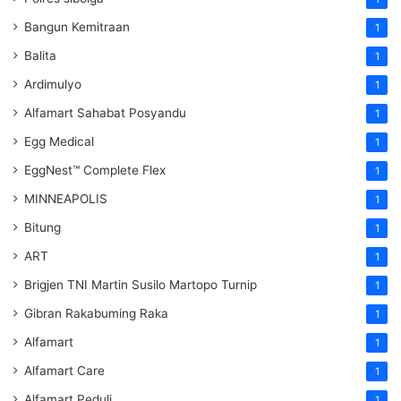
Bangun Kemitraan
1
Balita
1
Ardimulyo
1
Alfamart Sahabat Posyandu
1
Egg Medical
1
EggNest™ Complete Flex
1
MINNEAPOLIS
1
Bitung
1
ART
1
Brigjen TNI Martin Susilo Martopo Turnip
1
Gibran Rakabuming Raka
1
Alfamart
1
Alfamart Care
1
Alfamart Peduli
1