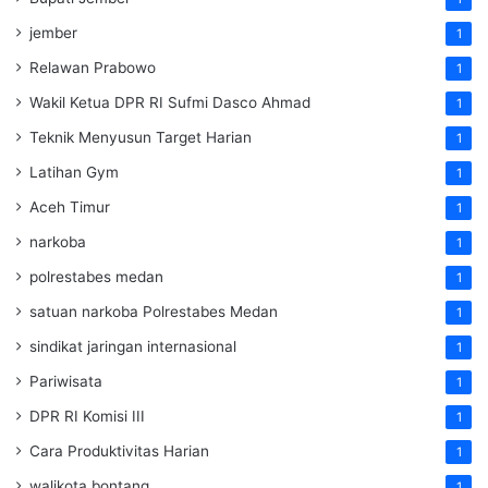
jember
1
Relawan Prabowo
1
Wakil Ketua DPR RI Sufmi Dasco Ahmad
1
Teknik Menyusun Target Harian
1
Latihan Gym
1
Aceh Timur
1
narkoba
1
polrestabes medan
1
satuan narkoba Polrestabes Medan
1
sindikat jaringan internasional
1
Pariwisata
1
DPR RI Komisi III
1
Cara Produktivitas Harian
1
walikota bontang
1