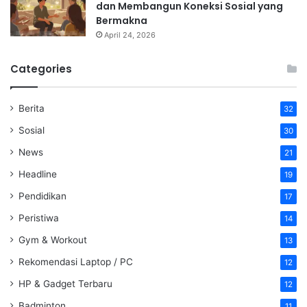
dan Membangun Koneksi Sosial yang
Bermakna
April 24, 2026
Categories
Berita
32
Sosial
30
News
21
Headline
19
Pendidikan
17
Peristiwa
14
Gym & Workout
13
Rekomendasi Laptop / PC
12
HP & Gadget Terbaru
12
Badminton
11