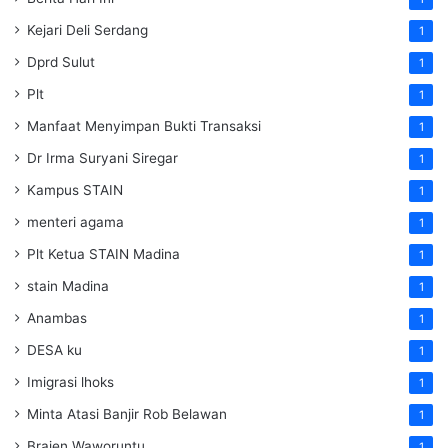
Kejari Deli Serdang
1
Dprd Sulut
1
Plt
1
Manfaat Menyimpan Bukti Transaksi
1
Dr Irma Suryani Siregar
1
Kampus STAIN
1
menteri agama
1
Plt Ketua STAIN Madina
1
stain Madina
1
Anambas
1
DESA ku
1
Imigrasi lhoks
1
Minta Atasi Banjir Rob Belawan
1
Braien Waworuntu
1