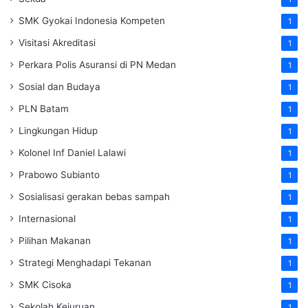
SMK Gyokai Indonesia Kompeten
1
Visitasi Akreditasi
1
Perkara Polis Asuransi di PN Medan
1
Sosial dan Budaya
1
PLN Batam
1
Lingkungan Hidup
1
Kolonel Inf Daniel Lalawi
1
Prabowo Subianto
1
Sosialisasi gerakan bebas sampah
1
Internasional
1
Pilihan Makanan
1
Strategi Menghadapi Tekanan
1
SMK Cisoka
1
Sekolah Kejuruan
1