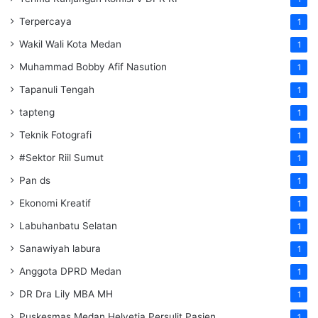
Terpercaya
1
Wakil Wali Kota Medan
1
Muhammad Bobby Afif Nasution
1
Tapanuli Tengah
1
tapteng
1
Teknik Fotografi
1
#Sektor Riil Sumut
1
Pan ds
1
Ekonomi Kreatif
1
Labuhanbatu Selatan
1
Sanawiyah labura
1
Anggota DPRD Medan
1
DR Dra Lily MBA MH
1
Puskesmas Medan Helvetia Persulit Pasien
1