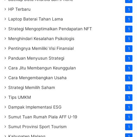
HP Terbaru
1
Laptop Baterai Tahan Lama
1
Strategi Mengoptimalkan Pendapatan NFT
1
Menghindari Kesalahan Psikologis
1
Pentingnya Memiliki Visi Finansial
1
Panduan Menyusun Strategi
1
Cara Jitu Membangun Keunggulan
1
Cara Mengembangkan Usaha
1
Strategi Memilih Saham
1
Tips UMKM
1
Dampak Implementasi ESG
1
Sumut Tuan Rumah Piala AFF U-19
1
Sumut Provinsi Sport Tourism
1
Kabupaten Malang
1