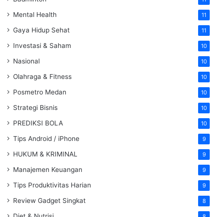
Mental Health
11
Gaya Hidup Sehat
11
Investasi & Saham
10
Nasional
10
Olahraga & Fitness
10
Posmetro Medan
10
Strategi Bisnis
10
PREDIKSI BOLA
10
Tips Android / iPhone
9
HUKUM & KRIMINAL
9
Manajemen Keuangan
9
Tips Produktivitas Harian
9
Review Gadget Singkat
8
Diet & Nutrisi
8