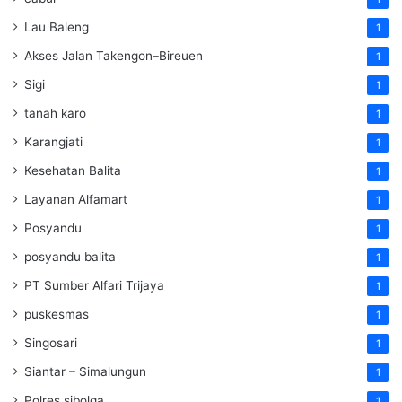
Lau Baleng
1
Akses Jalan Takengon–Bireuen
1
Sigi
1
tanah karo
1
Karangjati
1
Kesehatan Balita
1
Layanan Alfamart
1
Posyandu
1
posyandu balita
1
PT Sumber Alfari Trijaya
1
puskesmas
1
Singosari
1
Siantar – Simalungun
1
Polres sibolga
1