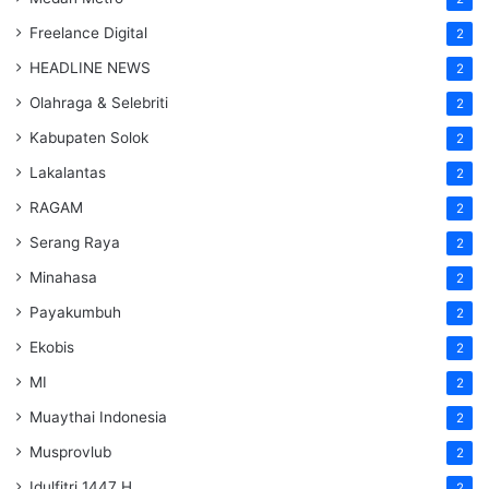
Freelance Digital
2
HEADLINE NEWS
2
Olahraga & Selebriti
2
Kabupaten Solok
2
Lakalantas
2
RAGAM
2
Serang Raya
2
Minahasa
2
Payakumbuh
2
Ekobis
2
MI
2
Muaythai Indonesia
2
Musprovlub
2
Idulfitri 1447 H
2