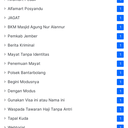
Alfamart Posyandu
1
JAGAT
1
BKM Masjid Agung Nur Alannur
1
Pemkab Jember
1
Berita Kriminal
1
Mayat Tanpa Identitas
1
Penemuan Mayat
1
Polsek Bantarbolang
1
Begini Modusnya
1
Dengan Modus
1
Gunakan Visa ini atau Nama ini
1
Waspada Tawaran Haji Tanpa Antri
1
Tapal Kuda
1
Webtorial
1