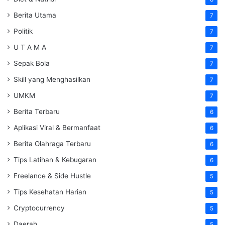
Berita Utama
7
Politik
7
U T A M A
7
Sepak Bola
7
Skill yang Menghasilkan
7
UMKM
7
Berita Terbaru
6
Aplikasi Viral & Bermanfaat
6
Berita Olahraga Terbaru
6
Tips Latihan & Kebugaran
6
Freelance & Side Hustle
5
Tips Kesehatan Harian
5
Cryptocurrency
5
Daerah
5