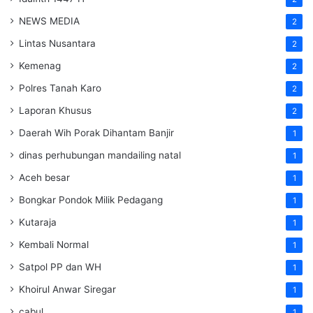
NEWS MEDIA
2
Lintas Nusantara
2
Kemenag
2
Polres Tanah Karo
2
Laporan Khusus
2
Daerah Wih Porak Dihantam Banjir
1
dinas perhubungan mandailing natal
1
Aceh besar
1
Bongkar Pondok Milik Pedagang
1
Kutaraja
1
Kembali Normal
1
Satpol PP dan WH
1
Khoirul Anwar Siregar
1
cabul
1