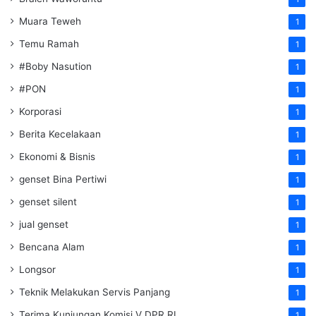
Muara Teweh
1
Temu Ramah
1
#Boby Nasution
1
#PON
1
Korporasi
1
Berita Kecelakaan
1
Ekonomi & Bisnis
1
genset Bina Pertiwi
1
genset silent
1
jual genset
1
Bencana Alam
1
Longsor
1
Teknik Melakukan Servis Panjang
1
Terima Kunjungan Komisi V DPR RI
1