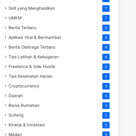
Skill yang Menghasilkan
7
UMKM
7
Berita Terbaru
6
Aplikasi Viral & Bermanfaat
6
Berita Olahraga Terbaru
6
Tips Latihan & Kebugaran
6
Freelance & Side Hustle
5
Tips Kesehatan Harian
5
Cryptocurrency
5
Daerah
5
Bisnis Rumahan
5
Sulteng
5
Kinerja & Investasi
5
Medan
5