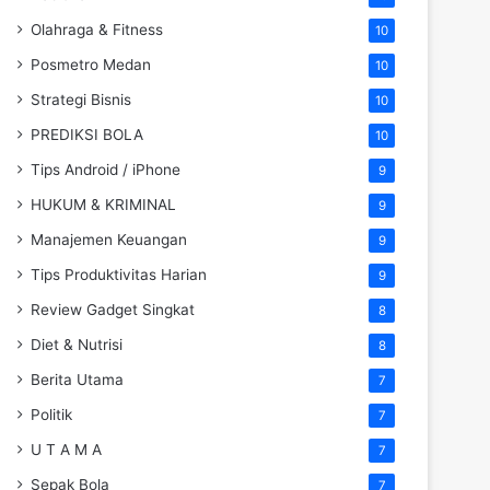
Olahraga & Fitness
10
Posmetro Medan
10
Strategi Bisnis
10
PREDIKSI BOLA
10
Tips Android / iPhone
9
HUKUM & KRIMINAL
9
Manajemen Keuangan
9
Tips Produktivitas Harian
9
Review Gadget Singkat
8
Diet & Nutrisi
8
Berita Utama
7
Politik
7
U T A M A
7
Sepak Bola
7