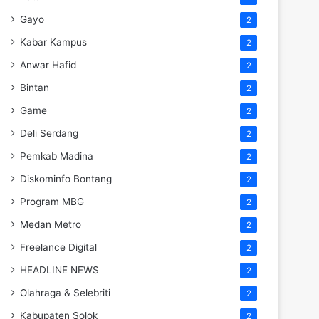
Gayo
2
Kabar Kampus
2
Anwar Hafid
2
Bintan
2
Game
2
Deli Serdang
2
Pemkab Madina
2
Diskominfo Bontang
2
Program MBG
2
Medan Metro
2
Freelance Digital
2
HEADLINE NEWS
2
Olahraga & Selebriti
2
Kabupaten Solok
2