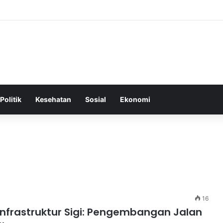
Tepat Sebagai Dasar untuk Gaya Hidup Sehat dan Berkelanjutan
Politik
Kesehatan
Sosial
Ekonomi
16
Infrastruktur Sigi: Pengembangan Jalan