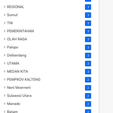
REGIONAL
3
Sumut
3
TNI
3
PEMERINTAHAN
3
OLAH RAGA
3
Palopo
3
Deliserdang
3
UTAMA
3
MEDAN KITA
3
PEMPROV KALTENG
2
Neni Moerneni
2
Sulawesi Utara
2
Manado
2
Batam
2