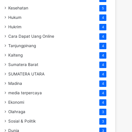
Kesehatan
5
Hukum
4
Hukrim
4
Cara Dapat Uang Online
4
Tanjungpinang
4
Kalteng
4
Sumatera Barat
4
SUMATERA UTARA
4
Madina
4
media terpercaya
4
Ekonomi
4
Olahraga
3
Sosial & Politik
3
Dunia
3