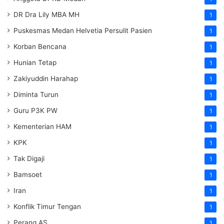
DR Dra Lily MBA MH
1
Puskesmas Medan Helvetia Persulit Pasien
1
Korban Bencana
1
Hunian Tetap
1
Zakiyuddin Harahap
1
Diminta Turun
1
Guru P3K PW
1
Kementerian HAM
1
KPK
1
Tak Digaji
1
Bamsoet
1
Iran
1
Konflik Timur Tengan
1
Perang AS
1