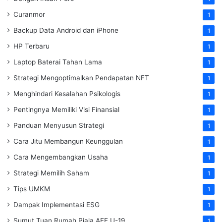
Curanmor
1
Backup Data Android dan iPhone
1
HP Terbaru
1
Laptop Baterai Tahan Lama
1
Strategi Mengoptimalkan Pendapatan NFT
1
Menghindari Kesalahan Psikologis
1
Pentingnya Memiliki Visi Finansial
1
Panduan Menyusun Strategi
1
Cara Jitu Membangun Keunggulan
1
Cara Mengembangkan Usaha
1
Strategi Memilih Saham
1
Tips UMKM
1
Dampak Implementasi ESG
1
Sumut Tuan Rumah Piala AFF U-19
1