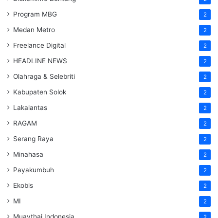
Program MBG
2
Medan Metro
2
Freelance Digital
2
HEADLINE NEWS
2
Olahraga & Selebriti
2
Kabupaten Solok
2
Lakalantas
2
RAGAM
2
Serang Raya
2
Minahasa
2
Payakumbuh
2
Ekobis
2
MI
2
Muaythai Indonesia
2