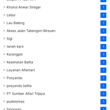
Khoirul Anwar Siregar
1
cabul
1
Lau Baleng
1
Akses Jalan Takengon–Bireuen
1
Sigi
1
tanah karo
1
Karangjati
1
Kesehatan Balita
1
Layanan Alfamart
1
Posyandu
1
posyandu balita
1
PT Sumber Alfari Trijaya
1
puskesmas
1
Singosari
1