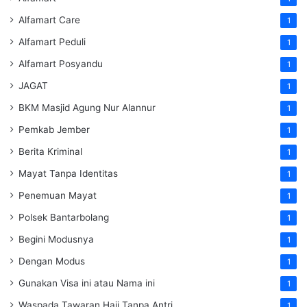
Alfamart Care
1
Alfamart Peduli
1
Alfamart Posyandu
1
JAGAT
1
BKM Masjid Agung Nur Alannur
1
Pemkab Jember
1
Berita Kriminal
1
Mayat Tanpa Identitas
1
Penemuan Mayat
1
Polsek Bantarbolang
1
Begini Modusnya
1
Dengan Modus
1
Gunakan Visa ini atau Nama ini
1
Waspada Tawaran Haji Tanpa Antri
1