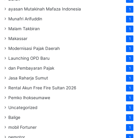
ayasan Mutakinah Mafaza Indonesia
1
Munafri Arifuddin
1
Malam Takbiran
1
Makassar
1
Modernisasi Pajak Daerah
1
Launching OPD Baru
1
dan Pembayaran Pajak
1
Jasa Raharja Sumut
1
Rental Akun Free Fire Sultan 2026
1
Pemko lhokseumawe
1
Uncategorized
1
Balige
1
mobil Fortuner
1
pemotor
1