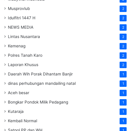
Musprovlub
2
Idulfitri 1447 H
2
NEWS MEDIA
2
Lintas Nusantara
2
Kemenag
2
Polres Tanah Karo
2
Laporan Khusus
2
Daerah Wih Porak Dihantam Banjir
1
dinas perhubungan mandailing natal
1
Aceh besar
1
Bongkar Pondok Milik Pedagang
1
Kutaraja
1
Kembali Normal
1
Satpol PP dan WH
1