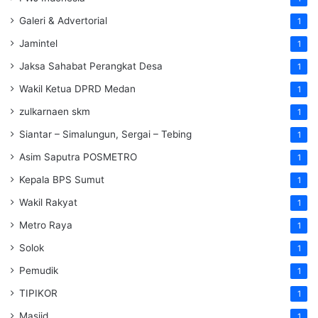
Galeri & Advertorial
1
Jamintel
1
Jaksa Sahabat Perangkat Desa
1
Wakil Ketua DPRD Medan
1
zulkarnaen skm
1
Siantar – Simalungun, Sergai – Tebing
1
Asim Saputra POSMETRO
1
Kepala BPS Sumut
1
Wakil Rakyat
1
Metro Raya
1
Solok
1
Pemudik
1
TIPIKOR
1
Masjid
1