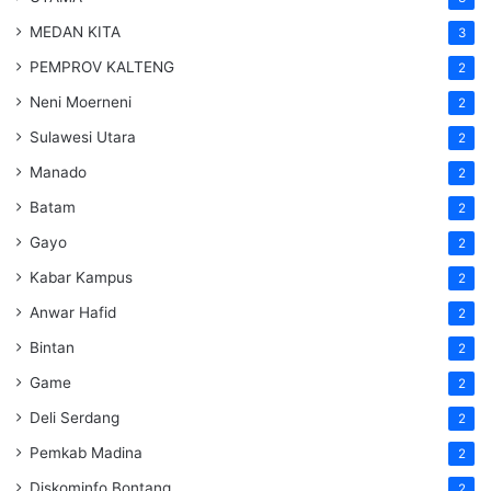
MEDAN KITA
3
PEMPROV KALTENG
2
Neni Moerneni
2
Sulawesi Utara
2
Manado
2
Batam
2
Gayo
2
Kabar Kampus
2
Anwar Hafid
2
Bintan
2
Game
2
Deli Serdang
2
Pemkab Madina
2
Diskominfo Bontang
2