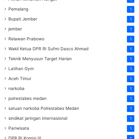
Pemalang
1
Bupati Jember
1
jember
1
Relawan Prabowo
1
Wakil Ketua DPR RI Sufmi Dasco Ahmad
1
Teknik Menyusun Target Harian
1
Latihan Gym
1
Aceh Timur
1
narkoba
1
polrestabes medan
1
satuan narkoba Polrestabes Medan
1
sindikat jaringan internasional
1
Pariwisata
1
DPR RI Komisi III
1