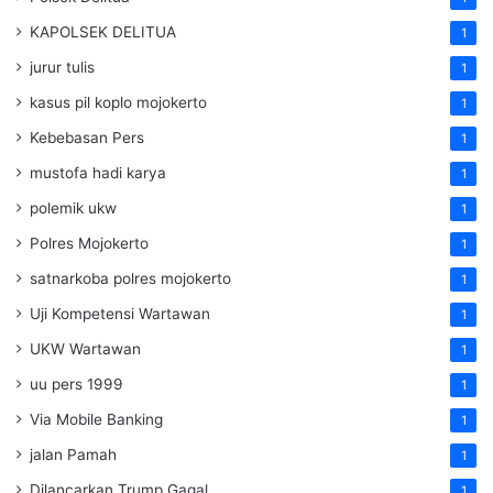
KAPOLSEK DELITUA
1
jurur tulis
1
kasus pil koplo mojokerto
1
Kebebasan Pers
1
mustofa hadi karya
1
polemik ukw
1
Polres Mojokerto
1
satnarkoba polres mojokerto
1
Uji Kompetensi Wartawan
1
UKW Wartawan
1
uu pers 1999
1
Via Mobile Banking
1
jalan Pamah
1
Dilancarkan Trump Gagal
1