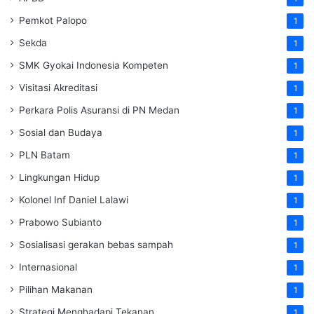
Pemkot Palopo
1
Sekda
1
SMK Gyokai Indonesia Kompeten
1
Visitasi Akreditasi
1
Perkara Polis Asuransi di PN Medan
1
Sosial dan Budaya
1
PLN Batam
1
Lingkungan Hidup
1
Kolonel Inf Daniel Lalawi
1
Prabowo Subianto
1
Sosialisasi gerakan bebas sampah
1
Internasional
1
Pilihan Makanan
1
Strategi Menghadapi Tekanan
1