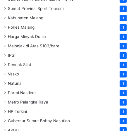
Sumut Provinsi Sport Tourism
1
Kabupaten Malang
1
Polres Malang
1
Harga Minyak Dunia
1
Melonjak di Atas $103/barel
1
IPSI
1
Pencak Silat
1
Vasko
1
Natuna
1
Partai Nasdem
1
Metro Palangka Raya
1
HP Terkini
1
Gubernur Sumut Bobby Nasution
1
APBD
1