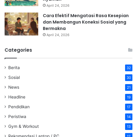
April 24, 2026
Cara Efektif Mengatasi Rasa Kesepian
dan Membangun Koneksi Sosial yang
Bermakna
April 24, 2026
Categories
Berita
32
Sosial
30
News
21
Headline
19
Pendidikan
17
Peristiwa
14
Gym & Workout
13
Rekomendasi Laptop / PC
12