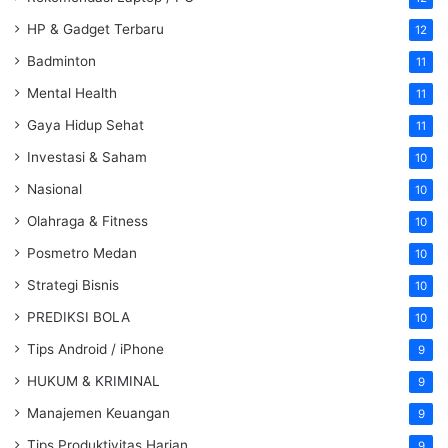
HP & Gadget Terbaru
12
Badminton
11
Mental Health
11
Gaya Hidup Sehat
11
Investasi & Saham
10
Nasional
10
Olahraga & Fitness
10
Posmetro Medan
10
Strategi Bisnis
10
PREDIKSI BOLA
10
Tips Android / iPhone
9
HUKUM & KRIMINAL
9
Manajemen Keuangan
9
Tips Produktivitas Harian
9