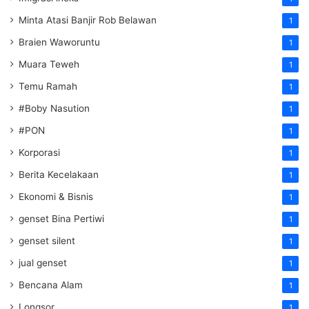
Minta Atasi Banjir Rob Belawan
1
Braien Waworuntu
1
Muara Teweh
1
Temu Ramah
1
#Boby Nasution
1
#PON
1
Korporasi
1
Berita Kecelakaan
1
Ekonomi & Bisnis
1
genset Bina Pertiwi
1
genset silent
1
jual genset
1
Bencana Alam
1
Longsor
1