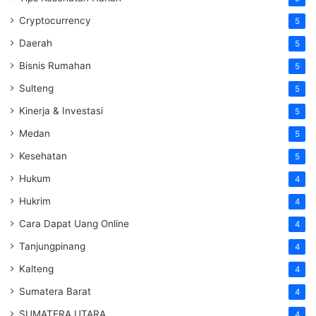
Cryptocurrency
5
Daerah
5
Bisnis Rumahan
5
Sulteng
5
Kinerja & Investasi
5
Medan
5
Kesehatan
5
Hukum
4
Hukrim
4
Cara Dapat Uang Online
4
Tanjungpinang
4
Kalteng
4
Sumatera Barat
4
SUMATERA UTARA
4