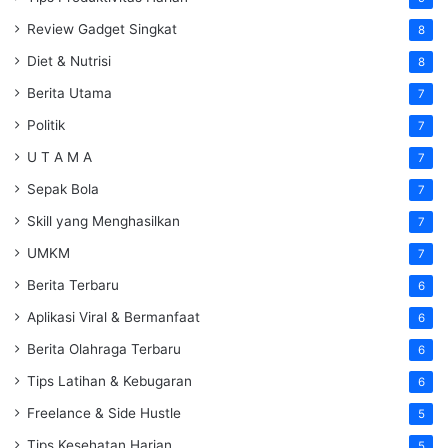
Review Gadget Singkat
8
Diet & Nutrisi
8
Berita Utama
7
Politik
7
U T A M A
7
Sepak Bola
7
Skill yang Menghasilkan
7
UMKM
7
Berita Terbaru
6
Aplikasi Viral & Bermanfaat
6
Berita Olahraga Terbaru
6
Tips Latihan & Kebugaran
6
Freelance & Side Hustle
5
Tips Kesehatan Harian
5