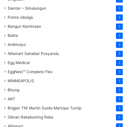
Siantar – Simalungun
1
Polres sibolga
1
Bangun Kemitraan
1
Balita
1
Ardimulyo
1
Alfamart Sahabat Posyandu
1
Egg Medical
1
EggNest™ Complete Flex
1
MINNEAPOLIS
1
Bitung
1
ART
1
Brigjen TNI Martin Susilo Martopo Turnip
1
Gibran Rakabuming Raka
1
Alfamart
1