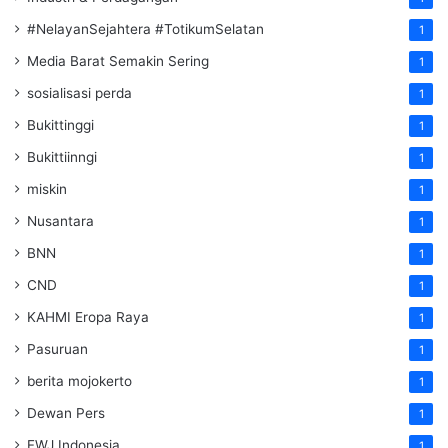
#NelayanSejahtera #TotikumSelatan
1
Media Barat Semakin Sering
1
sosialisasi perda
1
Bukittinggi
1
Bukittiinngi
1
miskin
1
Nusantara
1
BNN
1
CND
1
KAHMI Eropa Raya
1
Pasuruan
1
berita mojokerto
1
Dewan Pers
1
FWJ Indonesia
1