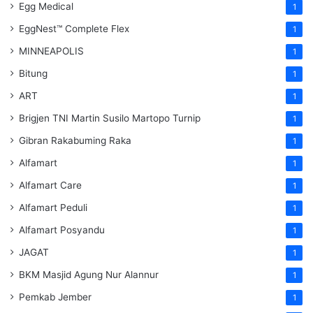
Egg Medical
1
EggNest™ Complete Flex
1
MINNEAPOLIS
1
Bitung
1
ART
1
Brigjen TNI Martin Susilo Martopo Turnip
1
Gibran Rakabuming Raka
1
Alfamart
1
Alfamart Care
1
Alfamart Peduli
1
Alfamart Posyandu
1
JAGAT
1
BKM Masjid Agung Nur Alannur
1
Pemkab Jember
1