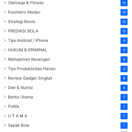
Olahraga & Fitness
10
Posmetro Medan
10
Strategi Bisnis
10
PREDIKSI BOLA
10
Tips Android / iPhone
9
HUKUM & KRIMINAL
9
Manajemen Keuangan
9
Tips Produktivitas Harian
9
Review Gadget Singkat
8
Diet & Nutrisi
8
Berita Utama
7
Politik
7
U T A M A
7
Sepak Bola
7