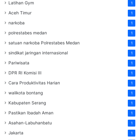
Latihan Gym
1
Aceh Timur
1
narkoba
1
polrestabes medan
1
satuan narkoba Polrestabes Medan
1
sindikat jaringan internasional
1
Pariwisata
1
DPR RI Komisi III
1
Cara Produktivitas Harian
1
walikota bontang
1
Kabupaten Serang
1
Pastikan Ibadah Aman
1
Asahan-Labuhanbatu
1
Jakarta
1