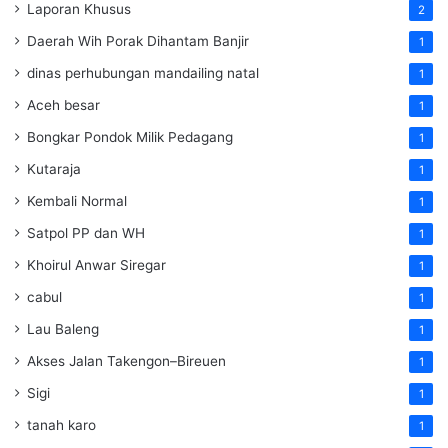
Laporan Khusus
2
Daerah Wih Porak Dihantam Banjir
1
dinas perhubungan mandailing natal
1
Aceh besar
1
Bongkar Pondok Milik Pedagang
1
Kutaraja
1
Kembali Normal
1
Satpol PP dan WH
1
Khoirul Anwar Siregar
1
cabul
1
Lau Baleng
1
Akses Jalan Takengon–Bireuen
1
Sigi
1
tanah karo
1