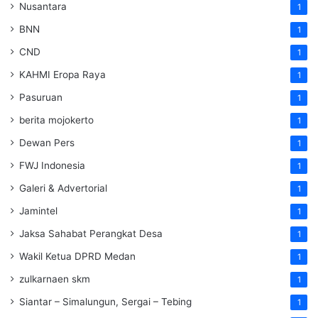
Nusantara
1
BNN
1
CND
1
KAHMI Eropa Raya
1
Pasuruan
1
berita mojokerto
1
Dewan Pers
1
FWJ Indonesia
1
Galeri & Advertorial
1
Jamintel
1
Jaksa Sahabat Perangkat Desa
1
Wakil Ketua DPRD Medan
1
zulkarnaen skm
1
Siantar – Simalungun, Sergai – Tebing
1