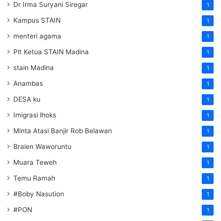
Dr Irma Suryani Siregar
1
Kampus STAIN
1
menteri agama
1
Plt Ketua STAIN Madina
1
stain Madina
1
Anambas
1
DESA ku
1
Imigrasi lhoks
1
Minta Atasi Banjir Rob Belawan
1
Braien Waworuntu
1
Muara Teweh
1
Temu Ramah
1
#Boby Nasution
1
#PON
1