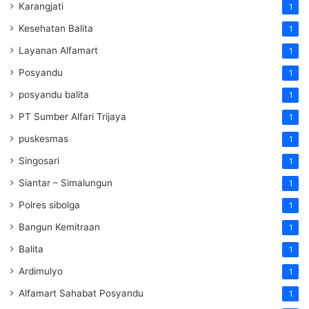
Karangjati
1
Kesehatan Balita
1
Layanan Alfamart
1
Posyandu
1
posyandu balita
1
PT Sumber Alfari Trijaya
1
puskesmas
1
Singosari
1
Siantar – Simalungun
1
Polres sibolga
1
Bangun Kemitraan
1
Balita
1
Ardimulyo
1
Alfamart Sahabat Posyandu
1