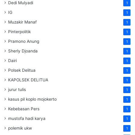
Dedi Mulyadi
1
IG
1
Muzakir Manaf
1
Pinterpolitik
1
Pramono Anung
1
Sherly Djoanda
1
Dairi
1
Polsek Delitua
1
KAPOLSEK DELITUA
1
jurur tulis
1
kasus pil koplo mojokerto
1
Kebebasan Pers
1
mustofa hadi karya
1
polemik ukw
1