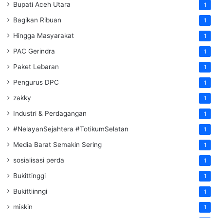
Bupati Aceh Utara
1
Bagikan Ribuan
1
Hingga Masyarakat
1
PAC Gerindra
1
Paket Lebaran
1
Pengurus DPC
1
zakky
1
Industri & Perdagangan
1
#NelayanSejahtera #TotikumSelatan
1
Media Barat Semakin Sering
1
sosialisasi perda
1
Bukittinggi
1
Bukittiinngi
1
miskin
1