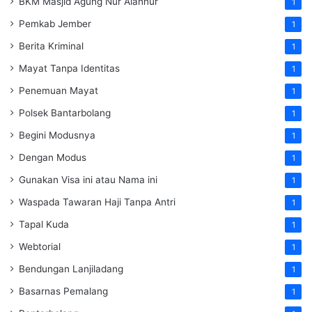
BKM Masjid Agung Nur Alannur
1
Pemkab Jember
1
Berita Kriminal
1
Mayat Tanpa Identitas
1
Penemuan Mayat
1
Polsek Bantarbolang
1
Begini Modusnya
1
Dengan Modus
1
Gunakan Visa ini atau Nama ini
1
Waspada Tawaran Haji Tanpa Antri
1
Tapal Kuda
1
Webtorial
1
Bendungan Lanjiladang
1
Basarnas Pemalang
1