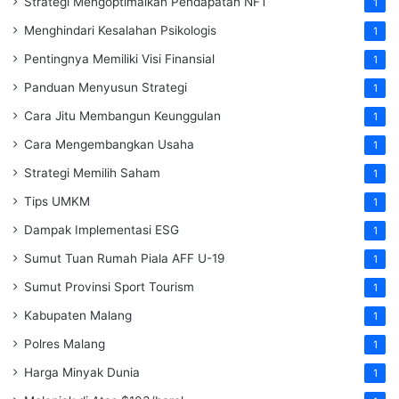
Strategi Mengoptimalkan Pendapatan NFT
1
Menghindari Kesalahan Psikologis
1
Pentingnya Memiliki Visi Finansial
1
Panduan Menyusun Strategi
1
Cara Jitu Membangun Keunggulan
1
Cara Mengembangkan Usaha
1
Strategi Memilih Saham
1
Tips UMKM
1
Dampak Implementasi ESG
1
Sumut Tuan Rumah Piala AFF U-19
1
Sumut Provinsi Sport Tourism
1
Kabupaten Malang
1
Polres Malang
1
Harga Minyak Dunia
1