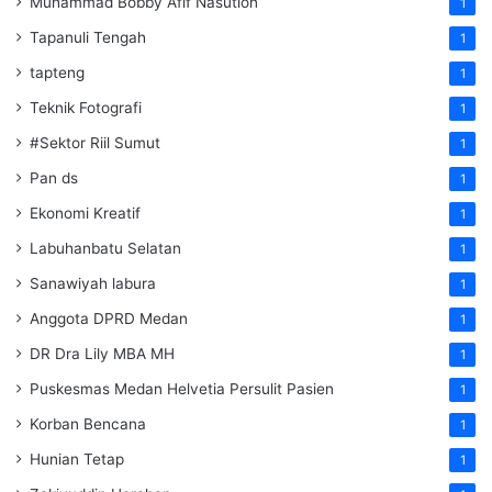
Muhammad Bobby Afif Nasution
1
Tapanuli Tengah
1
tapteng
1
Teknik Fotografi
1
#Sektor Riil Sumut
1
Pan ds
1
Ekonomi Kreatif
1
Labuhanbatu Selatan
1
Sanawiyah labura
1
Anggota DPRD Medan
1
DR Dra Lily MBA MH
1
Puskesmas Medan Helvetia Persulit Pasien
1
Korban Bencana
1
Hunian Tetap
1