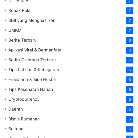
U T A M A
7
Sepak Bola
7
Skill yang Menghasilkan
7
UMKM
7
Berita Terbaru
6
Aplikasi Viral & Bermanfaat
6
Berita Olahraga Terbaru
6
Tips Latihan & Kebugaran
6
Freelance & Side Hustle
5
Tips Kesehatan Harian
5
Cryptocurrency
5
Daerah
5
Bisnis Rumahan
5
Sulteng
5