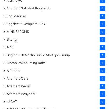
Ardimulyo
1
Alfamart Sahabat Posyandu
1
Egg Medical
1
EggNest™ Complete Flex
1
MINNEAPOLIS
1
Bitung
1
ART
1
Brigjen TNI Martin Susilo Martopo Turnip
1
Gibran Rakabuming Raka
1
Alfamart
1
Alfamart Care
1
Alfamart Peduli
1
Alfamart Posyandu
1
JAGAT
1