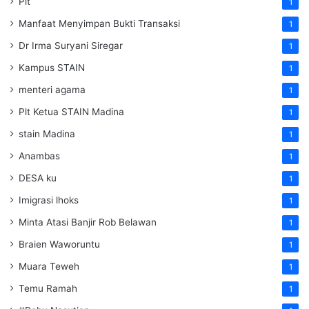
Plt
1
Manfaat Menyimpan Bukti Transaksi
1
Dr Irma Suryani Siregar
1
Kampus STAIN
1
menteri agama
1
Plt Ketua STAIN Madina
1
stain Madina
1
Anambas
1
DESA ku
1
Imigrasi lhoks
1
Minta Atasi Banjir Rob Belawan
1
Braien Waworuntu
1
Muara Teweh
1
Temu Ramah
1