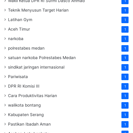
Wakil Ketua DPR RI Sufmi Dasco Ahmad
1
Teknik Menyusun Target Harian
1
Latihan Gym
1
Aceh Timur
1
narkoba
1
polrestabes medan
1
satuan narkoba Polrestabes Medan
1
sindikat jaringan internasional
1
Pariwisata
1
DPR RI Komisi III
1
Cara Produktivitas Harian
1
walikota bontang
1
Kabupaten Serang
1
Pastikan Ibadah Aman
1