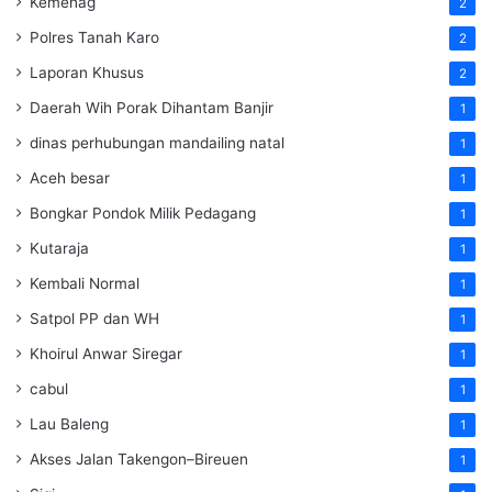
Kemenag
2
Polres Tanah Karo
2
Laporan Khusus
2
Daerah Wih Porak Dihantam Banjir
1
dinas perhubungan mandailing natal
1
Aceh besar
1
Bongkar Pondok Milik Pedagang
1
Kutaraja
1
Kembali Normal
1
Satpol PP dan WH
1
Khoirul Anwar Siregar
1
cabul
1
Lau Baleng
1
Akses Jalan Takengon–Bireuen
1