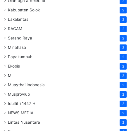
Olahraga & Selebriti
2
Kabupaten Solok
2
Lakalantas
2
RAGAM
2
Serang Raya
2
Minahasa
2
Payakumbuh
2
Ekobis
2
MI
2
Muaythai Indonesia
2
Musprovlub
2
Idulfitri 1447 H
2
NEWS MEDIA
2
Lintas Nusantara
2