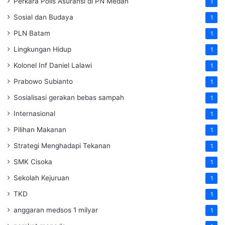
Perkara Polis Asuransi di PN Medan
1
Sosial dan Budaya
1
PLN Batam
1
Lingkungan Hidup
1
Kolonel Inf Daniel Lalawi
1
Prabowo Subianto
1
Sosialisasi gerakan bebas sampah
1
Internasional
1
Pilihan Makanan
1
Strategi Menghadapi Tekanan
1
SMK Cisoka
1
Sekolah Kejuruan
1
TKD
1
anggaran medsos 1 milyar
1