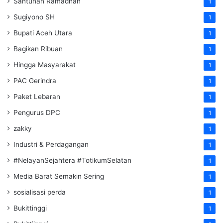
Santunan Ramadhan
1
Sugiyono SH
1
Bupati Aceh Utara
1
Bagikan Ribuan
1
Hingga Masyarakat
1
PAC Gerindra
1
Paket Lebaran
1
Pengurus DPC
1
zakky
1
Industri & Perdagangan
1
#NelayanSejahtera #TotikumSelatan
1
Media Barat Semakin Sering
1
sosialisasi perda
1
Bukittinggi
1