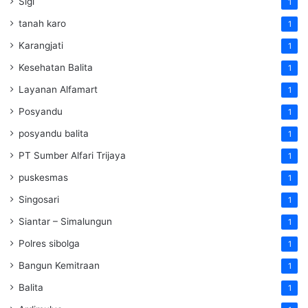
Sigi
1
tanah karo
1
Karangjati
1
Kesehatan Balita
1
Layanan Alfamart
1
Posyandu
1
posyandu balita
1
PT Sumber Alfari Trijaya
1
puskesmas
1
Singosari
1
Siantar – Simalungun
1
Polres sibolga
1
Bangun Kemitraan
1
Balita
1