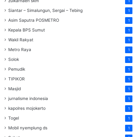
zulkarnaen skm
1
Siantar – Simalungun, Sergai – Tebing
1
Asim Saputra POSMETRO
1
Kepala BPS Sumut
1
Wakil Rakyat
1
Metro Raya
1
Solok
1
Pemudik
1
TIPIKOR
1
Masjid
1
jurnalisme indonesia
1
kapolres mojokerto
1
Togel
1
Mobil nyemplung ds
1