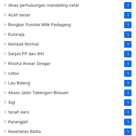
dinas perhubungan mandailing natal
1
Aceh besar
1
Bongkar Pondok Milik Pedagang
1
Kutaraja
1
Kembali Normal
1
Satpol PP dan WH
1
Khoirul Anwar Siregar
1
cabul
1
Lau Baleng
1
Akses Jalan Takengon–Bireuen
1
Sigi
1
tanah karo
1
Karangjati
1
Kesehatan Balita
1