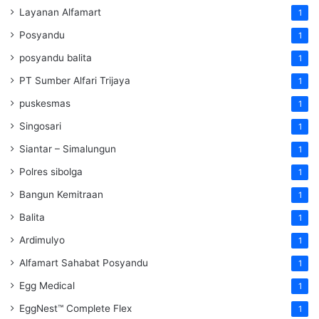
Layanan Alfamart
1
Posyandu
1
posyandu balita
1
PT Sumber Alfari Trijaya
1
puskesmas
1
Singosari
1
Siantar – Simalungun
1
Polres sibolga
1
Bangun Kemitraan
1
Balita
1
Ardimulyo
1
Alfamart Sahabat Posyandu
1
Egg Medical
1
EggNest™ Complete Flex
1