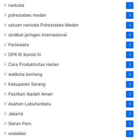
narkoba
1
polrestabes medan
1
satuan narkoba Polrestabes Medan
1
sindikat jaringan internasional
1
Pariwisata
1
DPR RI Komisi III
1
Cara Produktivitas Harian
1
walikota bontang
1
Kabupaten Serang
1
Pastikan Ibadah Aman
1
Asahan-Labuhanbatu
1
Jakarta
1
Siaran Pers
1
sosialiasi
1