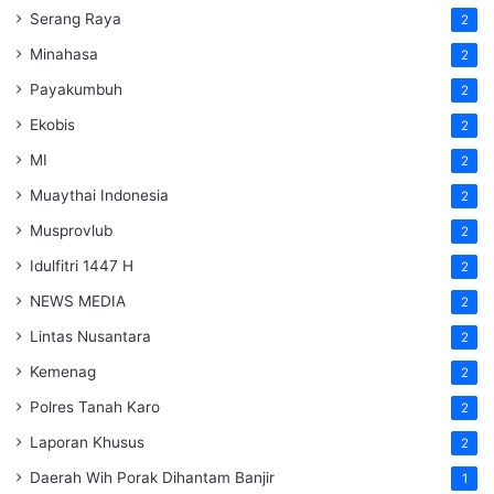
Serang Raya
2
Minahasa
2
Payakumbuh
2
Ekobis
2
MI
2
Muaythai Indonesia
2
Musprovlub
2
Idulfitri 1447 H
2
NEWS MEDIA
2
Lintas Nusantara
2
Kemenag
2
Polres Tanah Karo
2
Laporan Khusus
2
Daerah Wih Porak Dihantam Banjir
1