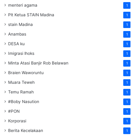
menteri agama
1
Plt Ketua STAIN Madina
1
stain Madina
1
Anambas
1
DESA ku
1
Imigrasi lhoks
1
Minta Atasi Banjir Rob Belawan
1
Braien Waworuntu
1
Muara Teweh
1
Temu Ramah
1
#Boby Nasution
1
#PON
1
Korporasi
1
Berita Kecelakaan
1