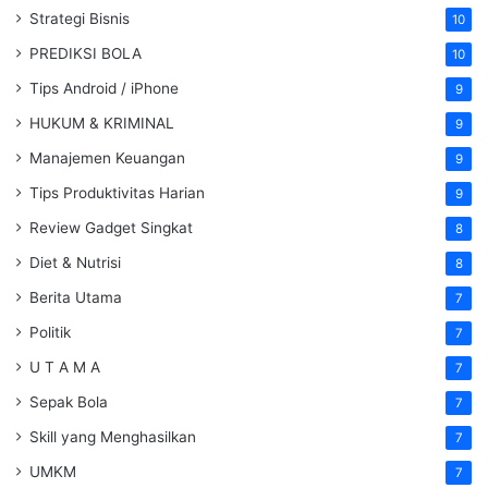
Strategi Bisnis
10
PREDIKSI BOLA
10
Tips Android / iPhone
9
HUKUM & KRIMINAL
9
Manajemen Keuangan
9
Tips Produktivitas Harian
9
Review Gadget Singkat
8
Diet & Nutrisi
8
Berita Utama
7
Politik
7
U T A M A
7
Sepak Bola
7
Skill yang Menghasilkan
7
UMKM
7