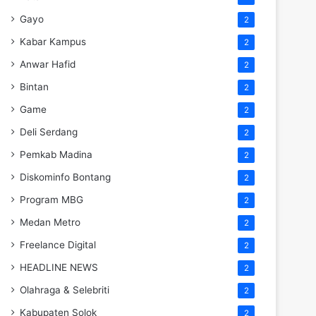
Gayo
2
Kabar Kampus
2
Anwar Hafid
2
Bintan
2
Game
2
Deli Serdang
2
Pemkab Madina
2
Diskominfo Bontang
2
Program MBG
2
Medan Metro
2
Freelance Digital
2
HEADLINE NEWS
2
Olahraga & Selebriti
2
Kabupaten Solok
2