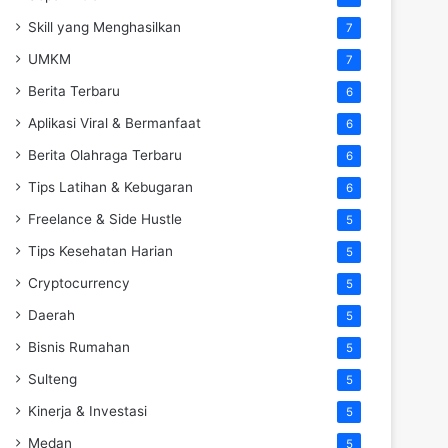
Skill yang Menghasilkan
7
UMKM
7
Berita Terbaru
6
Aplikasi Viral & Bermanfaat
6
Berita Olahraga Terbaru
6
Tips Latihan & Kebugaran
6
Freelance & Side Hustle
5
Tips Kesehatan Harian
5
Cryptocurrency
5
Daerah
5
Bisnis Rumahan
5
Sulteng
5
Kinerja & Investasi
5
Medan
5