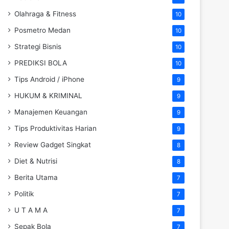
Olahraga & Fitness
10
Posmetro Medan
10
Strategi Bisnis
10
PREDIKSI BOLA
10
Tips Android / iPhone
9
HUKUM & KRIMINAL
9
Manajemen Keuangan
9
Tips Produktivitas Harian
9
Review Gadget Singkat
8
Diet & Nutrisi
8
Berita Utama
7
Politik
7
U T A M A
7
Sepak Bola
7