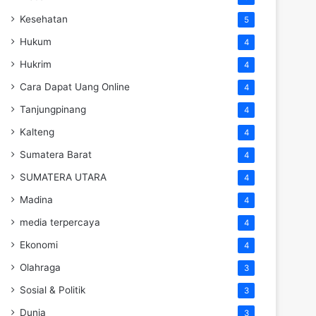
Kesehatan
5
Hukum
4
Hukrim
4
Cara Dapat Uang Online
4
Tanjungpinang
4
Kalteng
4
Sumatera Barat
4
SUMATERA UTARA
4
Madina
4
media terpercaya
4
Ekonomi
4
Olahraga
3
Sosial & Politik
3
Dunia
3