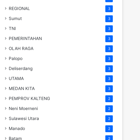
REGIONAL
3
Sumut
3
TNI
3
PEMERINTAHAN
3
OLAH RAGA
3
Palopo
3
Deliserdang
3
UTAMA
3
MEDAN KITA
3
PEMPROV KALTENG
2
Neni Moerneni
2
Sulawesi Utara
2
Manado
2
Batam
2