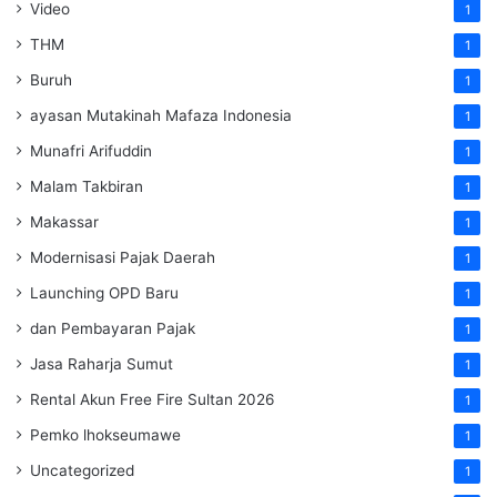
Video
1
THM
1
Buruh
1
ayasan Mutakinah Mafaza Indonesia
1
Munafri Arifuddin
1
Malam Takbiran
1
Makassar
1
Modernisasi Pajak Daerah
1
Launching OPD Baru
1
dan Pembayaran Pajak
1
Jasa Raharja Sumut
1
Rental Akun Free Fire Sultan 2026
1
Pemko lhokseumawe
1
Uncategorized
1