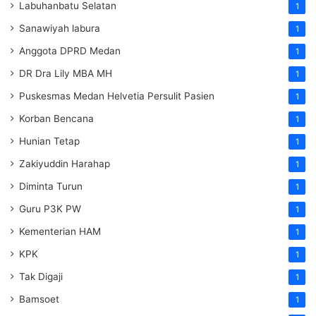
Labuhanbatu Selatan
1
Sanawiyah labura
1
Anggota DPRD Medan
1
DR Dra Lily MBA MH
1
Puskesmas Medan Helvetia Persulit Pasien
1
Korban Bencana
1
Hunian Tetap
1
Zakiyuddin Harahap
1
Diminta Turun
1
Guru P3K PW
1
Kementerian HAM
1
KPK
1
Tak Digaji
1
Bamsoet
1