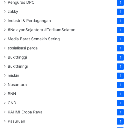
Pengurus DPC
1
zakky
1
Industri & Perdagangan
1
#NelayanSejahtera #TotikumSelatan
1
Media Barat Semakin Sering
1
sosialisasi perda
1
Bukittinggi
1
Bukittiinngi
1
miskin
1
Nusantara
1
BNN
1
CND
1
KAHMI Eropa Raya
1
Pasuruan
1