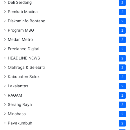
Deli Serdang
2
Pemkab Madina
2
Diskominfo Bontang
2
Program MBG
2
Medan Metro
2
Freelance Digital
2
HEADLINE NEWS
2
Olahraga & Selebriti
2
Kabupaten Solok
2
Lakalantas
2
RAGAM
2
Serang Raya
2
Minahasa
2
Payakumbuh
2