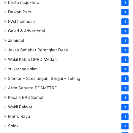
berita mojokerto
1
Dewan Pers
1
FWJ Indonesia
1
Galeri & Advertorial
1
Jamintel
1
Jaksa Sahabat Perangkat Desa
1
Wakil Ketua DPRD Medan
1
zulkarnaen skm
1
Siantar – Simalungun, Sergai – Tebing
1
Asim Saputra POSMETRO
1
Kepala BPS Sumut
1
Wakil Rakyat
1
Metro Raya
1
Solok
1