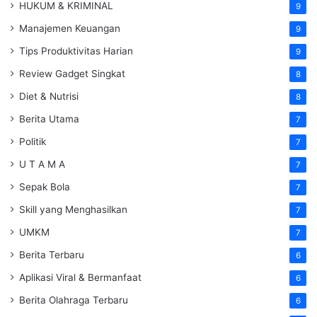
HUKUM & KRIMINAL
9
Manajemen Keuangan
9
Tips Produktivitas Harian
9
Review Gadget Singkat
8
Diet & Nutrisi
8
Berita Utama
7
Politik
7
U T A M A
7
Sepak Bola
7
Skill yang Menghasilkan
7
UMKM
7
Berita Terbaru
6
Aplikasi Viral & Bermanfaat
6
Berita Olahraga Terbaru
6