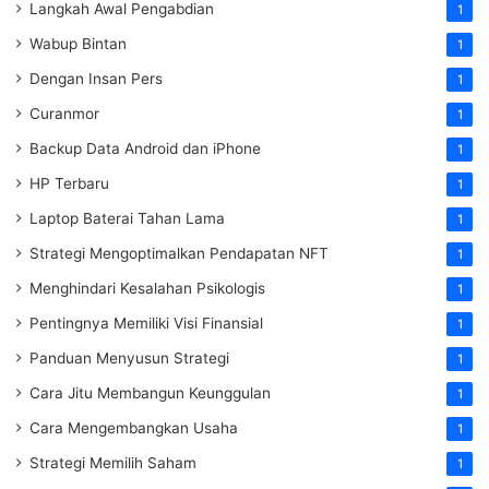
Langkah Awal Pengabdian
1
Wabup Bintan
1
Dengan Insan Pers
1
Curanmor
1
Backup Data Android dan iPhone
1
HP Terbaru
1
Laptop Baterai Tahan Lama
1
Strategi Mengoptimalkan Pendapatan NFT
1
Menghindari Kesalahan Psikologis
1
Pentingnya Memiliki Visi Finansial
1
Panduan Menyusun Strategi
1
Cara Jitu Membangun Keunggulan
1
Cara Mengembangkan Usaha
1
Strategi Memilih Saham
1