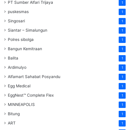
PT Sumber Alfari Trijaya
1
puskesmas
1
Singosari
1
Siantar – Simalungun
1
Polres sibolga
1
Bangun Kemitraan
1
Balita
1
Ardimulyo
1
Alfamart Sahabat Posyandu
1
Egg Medical
1
EggNest™ Complete Flex
1
MINNEAPOLIS
1
Bitung
1
ART
1