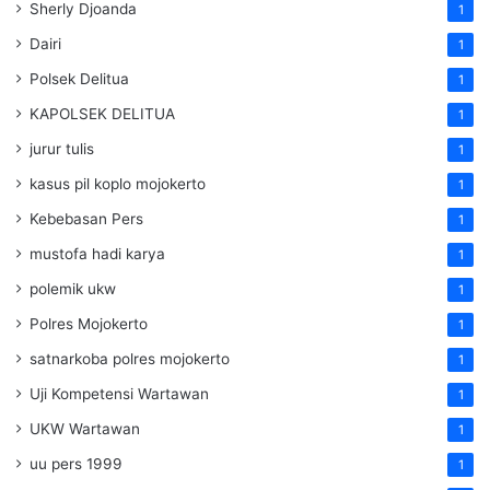
Sherly Djoanda
1
Dairi
1
Polsek Delitua
1
KAPOLSEK DELITUA
1
jurur tulis
1
kasus pil koplo mojokerto
1
Kebebasan Pers
1
mustofa hadi karya
1
polemik ukw
1
Polres Mojokerto
1
satnarkoba polres mojokerto
1
Uji Kompetensi Wartawan
1
UKW Wartawan
1
uu pers 1999
1