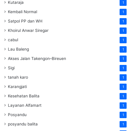
Kutaraja
1
Kembali Normal
1
Satpol PP dan WH
1
Khoirul Anwar Siregar
1
cabul
1
Lau Baleng
1
Akses Jalan Takengon–Bireuen
1
Sigi
1
tanah karo
1
Karangjati
1
Kesehatan Balita
1
Layanan Alfamart
1
Posyandu
1
posyandu balita
1