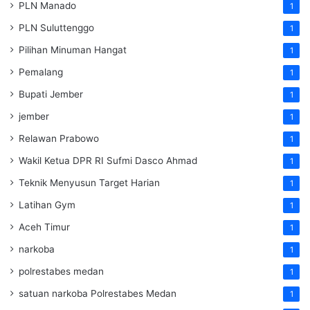
PLN Manado
1
PLN Suluttenggo
1
Pilihan Minuman Hangat
1
Pemalang
1
Bupati Jember
1
jember
1
Relawan Prabowo
1
Wakil Ketua DPR RI Sufmi Dasco Ahmad
1
Teknik Menyusun Target Harian
1
Latihan Gym
1
Aceh Timur
1
narkoba
1
polrestabes medan
1
satuan narkoba Polrestabes Medan
1