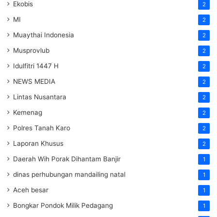
Ekobis
2
MI
2
Muaythai Indonesia
2
Musprovlub
2
Idulfitri 1447 H
2
NEWS MEDIA
2
Lintas Nusantara
2
Kemenag
2
Polres Tanah Karo
2
Laporan Khusus
2
Daerah Wih Porak Dihantam Banjir
1
dinas perhubungan mandailing natal
1
Aceh besar
1
Bongkar Pondok Milik Pedagang
1