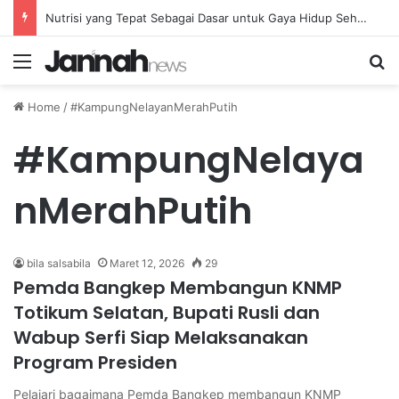
Nutrisi yang Tepat Sebagai Dasar untuk Gaya Hidup Sehat dan Berkelanjutan
Menu
Se
Home
/
#KampungNelayanMerahPutih
#KampungNelaya
nMerahPutih
bila salsabila
Maret 12, 2026
29
Pemda Bangkep Membangun KNMP
Totikum Selatan, Bupati Rusli dan
Wabup Serfi Siap Melaksanakan
Program Presiden
Pelajari bagaimana Pemda Bangkep membangun KNMP