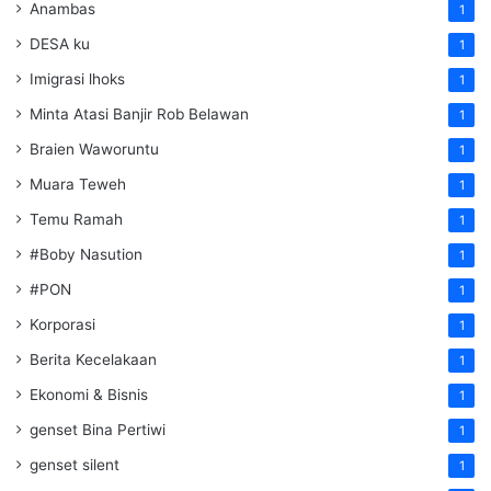
Anambas
1
DESA ku
1
Imigrasi lhoks
1
Minta Atasi Banjir Rob Belawan
1
Braien Waworuntu
1
Muara Teweh
1
Temu Ramah
1
#Boby Nasution
1
#PON
1
Korporasi
1
Berita Kecelakaan
1
Ekonomi & Bisnis
1
genset Bina Pertiwi
1
genset silent
1