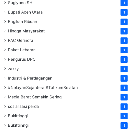
Sugiyono SH
1
Bupati Aceh Utara
1
Bagikan Ribuan
1
Hingga Masyarakat
1
PAC Gerindra
1
Paket Lebaran
1
Pengurus DPC
1
zakky
1
Industri & Perdagangan
1
#NelayanSejahtera #TotikumSelatan
1
Media Barat Semakin Sering
1
sosialisasi perda
1
Bukittinggi
1
Bukittiinngi
1