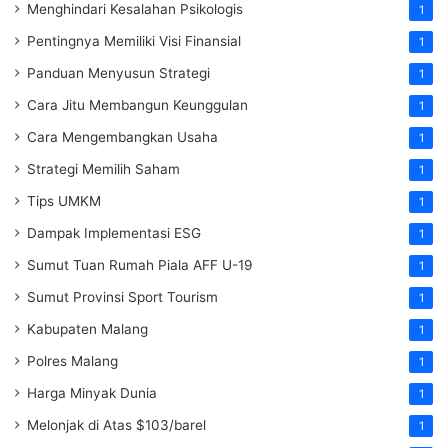
Menghindari Kesalahan Psikologis
1
Pentingnya Memiliki Visi Finansial
1
Panduan Menyusun Strategi
1
Cara Jitu Membangun Keunggulan
1
Cara Mengembangkan Usaha
1
Strategi Memilih Saham
1
Tips UMKM
1
Dampak Implementasi ESG
1
Sumut Tuan Rumah Piala AFF U-19
1
Sumut Provinsi Sport Tourism
1
Kabupaten Malang
1
Polres Malang
1
Harga Minyak Dunia
1
Melonjak di Atas $103/barel
1