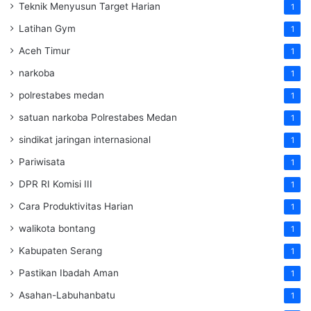
Teknik Menyusun Target Harian
1
Latihan Gym
1
Aceh Timur
1
narkoba
1
polrestabes medan
1
satuan narkoba Polrestabes Medan
1
sindikat jaringan internasional
1
Pariwisata
1
DPR RI Komisi III
1
Cara Produktivitas Harian
1
walikota bontang
1
Kabupaten Serang
1
Pastikan Ibadah Aman
1
Asahan-Labuhanbatu
1