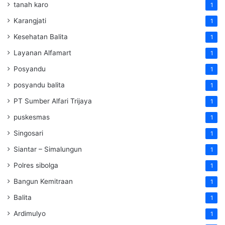
tanah karo
1
Karangjati
1
Kesehatan Balita
1
Layanan Alfamart
1
Posyandu
1
posyandu balita
1
PT Sumber Alfari Trijaya
1
puskesmas
1
Singosari
1
Siantar – Simalungun
1
Polres sibolga
1
Bangun Kemitraan
1
Balita
1
Ardimulyo
1