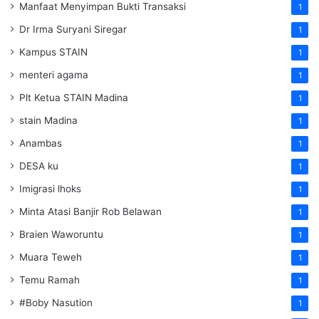
Manfaat Menyimpan Bukti Transaksi
1
Dr Irma Suryani Siregar
1
Kampus STAIN
1
menteri agama
1
Plt Ketua STAIN Madina
1
stain Madina
1
Anambas
1
DESA ku
1
Imigrasi lhoks
1
Minta Atasi Banjir Rob Belawan
1
Braien Waworuntu
1
Muara Teweh
1
Temu Ramah
1
#Boby Nasution
1