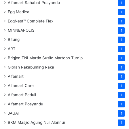
Alfamart Sahabat Posyandu
1
Egg Medical
1
EggNest™ Complete Flex
1
MINNEAPOLIS
1
Bitung
1
ART
1
Brigjen TNI Martin Susilo Martopo Turnip
1
Gibran Rakabuming Raka
1
Alfamart
1
Alfamart Care
1
Alfamart Peduli
1
Alfamart Posyandu
1
JAGAT
1
BKM Masjid Agung Nur Alannur
1