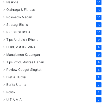
Nasional
10
Olahraga & Fitness
10
Posmetro Medan
10
Strategi Bisnis
10
PREDIKSI BOLA
10
Tips Android / iPhone
9
HUKUM & KRIMINAL
9
Manajemen Keuangan
9
Tips Produktivitas Harian
9
Review Gadget Singkat
8
Diet & Nutrisi
8
Berita Utama
7
Politik
7
U T A M A
7