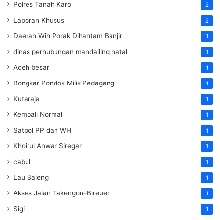
Polres Tanah Karo
2
Laporan Khusus
2
Daerah Wih Porak Dihantam Banjir
1
dinas perhubungan mandailing natal
1
Aceh besar
1
Bongkar Pondok Milik Pedagang
1
Kutaraja
1
Kembali Normal
1
Satpol PP dan WH
1
Khoirul Anwar Siregar
1
cabul
1
Lau Baleng
1
Akses Jalan Takengon–Bireuen
1
Sigi
1