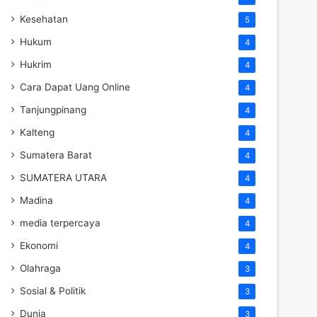
Kesehatan
5
Hukum
4
Hukrim
4
Cara Dapat Uang Online
4
Tanjungpinang
4
Kalteng
4
Sumatera Barat
4
SUMATERA UTARA
4
Madina
4
media terpercaya
4
Ekonomi
4
Olahraga
3
Sosial & Politik
3
Dunia
3