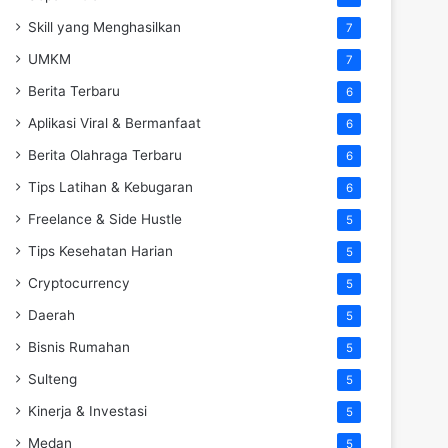
Skill yang Menghasilkan
7
UMKM
7
Berita Terbaru
6
Aplikasi Viral & Bermanfaat
6
Berita Olahraga Terbaru
6
Tips Latihan & Kebugaran
6
Freelance & Side Hustle
5
Tips Kesehatan Harian
5
Cryptocurrency
5
Daerah
5
Bisnis Rumahan
5
Sulteng
5
Kinerja & Investasi
5
Medan
5