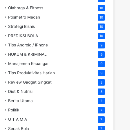
Olahraga & Fitness
10
Posmetro Medan
10
Strategi Bisnis
10
PREDIKSI BOLA
10
Tips Android / iPhone
9
HUKUM & KRIMINAL
9
Manajemen Keuangan
9
Tips Produktivitas Harian
9
Review Gadget Singkat
8
Diet & Nutrisi
8
Berita Utama
7
Politik
7
U T A M A
7
Sepak Bola
7