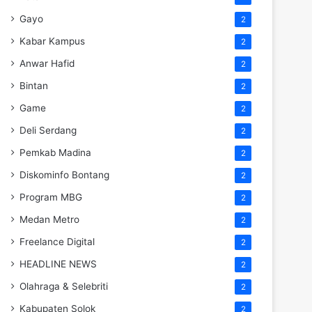
Gayo
2
Kabar Kampus
2
Anwar Hafid
2
Bintan
2
Game
2
Deli Serdang
2
Pemkab Madina
2
Diskominfo Bontang
2
Program MBG
2
Medan Metro
2
Freelance Digital
2
HEADLINE NEWS
2
Olahraga & Selebriti
2
Kabupaten Solok
2