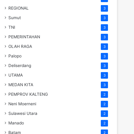
REGIONAL
3
Sumut
3
TNI
3
PEMERINTAHAN
3
OLAH RAGA
3
Palopo
3
Deliserdang
3
UTAMA
3
MEDAN KITA
3
PEMPROV KALTENG
2
Neni Moerneni
2
Sulawesi Utara
2
Manado
2
Batam
2