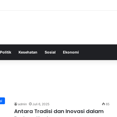
 Tepat Sebagai Dasar untuk Gaya Hidup Sehat dan Berkelanjutan
Politik
Kesehatan
Sosial
Ekonomi
al
admin
Juli 6, 2025
65
Antara Tradisi dan Inovasi dalam