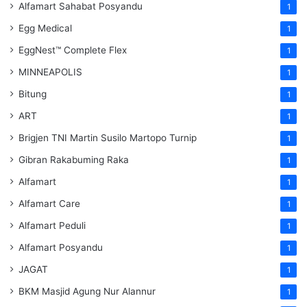
Alfamart Sahabat Posyandu
1
Egg Medical
1
EggNest™ Complete Flex
1
MINNEAPOLIS
1
Bitung
1
ART
1
Brigjen TNI Martin Susilo Martopo Turnip
1
Gibran Rakabuming Raka
1
Alfamart
1
Alfamart Care
1
Alfamart Peduli
1
Alfamart Posyandu
1
JAGAT
1
BKM Masjid Agung Nur Alannur
1