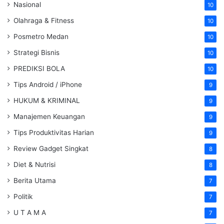
Nasional
10
Olahraga & Fitness
10
Posmetro Medan
10
Strategi Bisnis
10
PREDIKSI BOLA
10
Tips Android / iPhone
9
HUKUM & KRIMINAL
9
Manajemen Keuangan
9
Tips Produktivitas Harian
9
Review Gadget Singkat
8
Diet & Nutrisi
8
Berita Utama
7
Politik
7
U T A M A
7