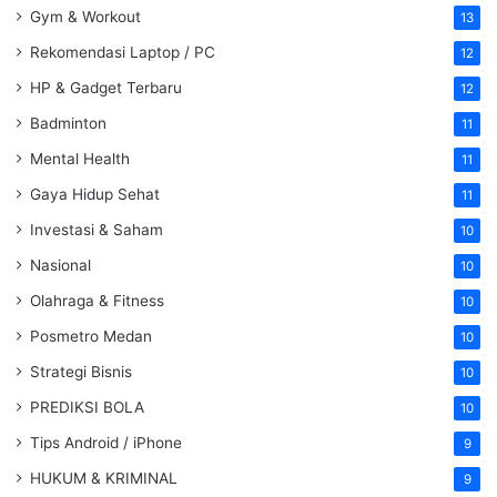
Gym & Workout
13
Rekomendasi Laptop / PC
12
HP & Gadget Terbaru
12
Badminton
11
Mental Health
11
Gaya Hidup Sehat
11
Investasi & Saham
10
Nasional
10
Olahraga & Fitness
10
Posmetro Medan
10
Strategi Bisnis
10
PREDIKSI BOLA
10
Tips Android / iPhone
9
HUKUM & KRIMINAL
9