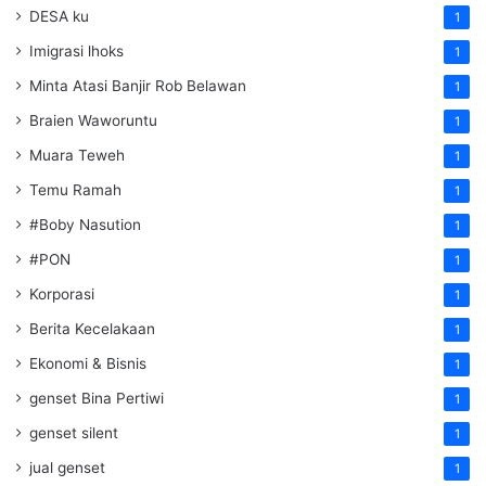
DESA ku
1
Imigrasi lhoks
1
Minta Atasi Banjir Rob Belawan
1
Braien Waworuntu
1
Muara Teweh
1
Temu Ramah
1
#Boby Nasution
1
#PON
1
Korporasi
1
Berita Kecelakaan
1
Ekonomi & Bisnis
1
genset Bina Pertiwi
1
genset silent
1
jual genset
1