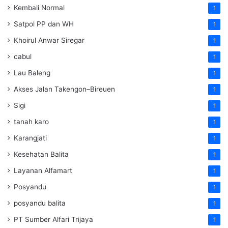
Kembali Normal
1
Satpol PP dan WH
1
Khoirul Anwar Siregar
1
cabul
1
Lau Baleng
1
Akses Jalan Takengon–Bireuen
1
Sigi
1
tanah karo
1
Karangjati
1
Kesehatan Balita
1
Layanan Alfamart
1
Posyandu
1
posyandu balita
1
PT Sumber Alfari Trijaya
1