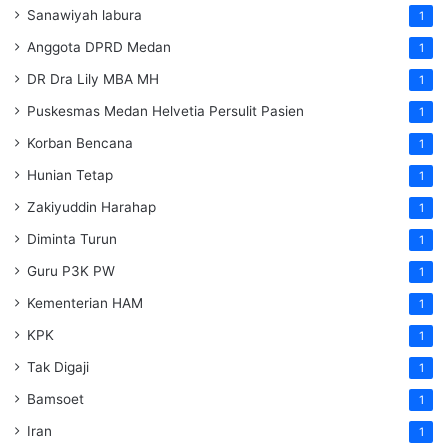
Sanawiyah labura
1
Anggota DPRD Medan
1
DR Dra Lily MBA MH
1
Puskesmas Medan Helvetia Persulit Pasien
1
Korban Bencana
1
Hunian Tetap
1
Zakiyuddin Harahap
1
Diminta Turun
1
Guru P3K PW
1
Kementerian HAM
1
KPK
1
Tak Digaji
1
Bamsoet
1
Iran
1