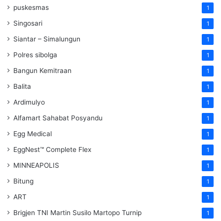
puskesmas
1
Singosari
1
Siantar – Simalungun
1
Polres sibolga
1
Bangun Kemitraan
1
Balita
1
Ardimulyo
1
Alfamart Sahabat Posyandu
1
Egg Medical
1
EggNest™ Complete Flex
1
MINNEAPOLIS
1
Bitung
1
ART
1
Brigjen TNI Martin Susilo Martopo Turnip
1