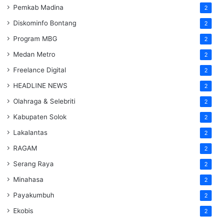
Pemkab Madina
2
Diskominfo Bontang
2
Program MBG
2
Medan Metro
2
Freelance Digital
2
HEADLINE NEWS
2
Olahraga & Selebriti
2
Kabupaten Solok
2
Lakalantas
2
RAGAM
2
Serang Raya
2
Minahasa
2
Payakumbuh
2
Ekobis
2