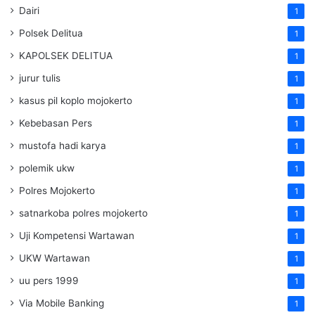
Dairi
1
Polsek Delitua
1
KAPOLSEK DELITUA
1
jurur tulis
1
kasus pil koplo mojokerto
1
Kebebasan Pers
1
mustofa hadi karya
1
polemik ukw
1
Polres Mojokerto
1
satnarkoba polres mojokerto
1
Uji Kompetensi Wartawan
1
UKW Wartawan
1
uu pers 1999
1
Via Mobile Banking
1