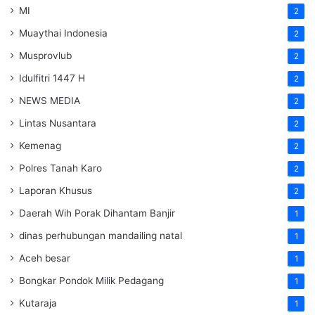
MI
2
Muaythai Indonesia
2
Musprovlub
2
Idulfitri 1447 H
2
NEWS MEDIA
2
Lintas Nusantara
2
Kemenag
2
Polres Tanah Karo
2
Laporan Khusus
2
Daerah Wih Porak Dihantam Banjir
1
dinas perhubungan mandailing natal
1
Aceh besar
1
Bongkar Pondok Milik Pedagang
1
Kutaraja
1