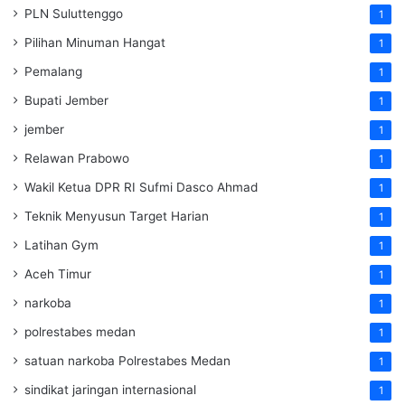
PLN Suluttenggo
1
Pilihan Minuman Hangat
1
Pemalang
1
Bupati Jember
1
jember
1
Relawan Prabowo
1
Wakil Ketua DPR RI Sufmi Dasco Ahmad
1
Teknik Menyusun Target Harian
1
Latihan Gym
1
Aceh Timur
1
narkoba
1
polrestabes medan
1
satuan narkoba Polrestabes Medan
1
sindikat jaringan internasional
1