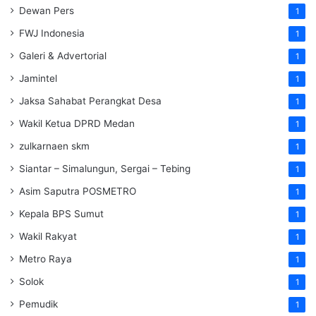
Dewan Pers
1
FWJ Indonesia
1
Galeri & Advertorial
1
Jamintel
1
Jaksa Sahabat Perangkat Desa
1
Wakil Ketua DPRD Medan
1
zulkarnaen skm
1
Siantar – Simalungun, Sergai – Tebing
1
Asim Saputra POSMETRO
1
Kepala BPS Sumut
1
Wakil Rakyat
1
Metro Raya
1
Solok
1
Pemudik
1