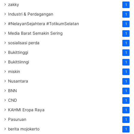
zakky
1
Industri & Perdagangan
1
#NelayanSejahtera #TotikumSelatan
1
Media Barat Semakin Sering
1
sosialisasi perda
1
Bukittinggi
1
Bukittiinngi
1
miskin
1
Nusantara
1
BNN
1
CND
1
KAHMI Eropa Raya
1
Pasuruan
1
berita mojokerto
1