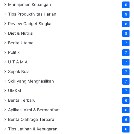
Manajemen Keuangan
9
Tips Produktivitas Harian
9
Review Gadget Singkat
8
Diet & Nutrisi
8
Berita Utama
7
Politik
7
U T A M A
7
Sepak Bola
7
Skill yang Menghasilkan
7
UMKM
7
Berita Terbaru
6
Aplikasi Viral & Bermanfaat
6
Berita Olahraga Terbaru
6
Tips Latihan & Kebugaran
6