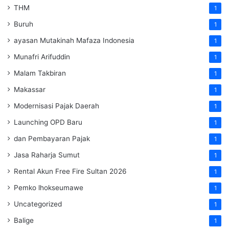
THM
1
Buruh
1
ayasan Mutakinah Mafaza Indonesia
1
Munafri Arifuddin
1
Malam Takbiran
1
Makassar
1
Modernisasi Pajak Daerah
1
Launching OPD Baru
1
dan Pembayaran Pajak
1
Jasa Raharja Sumut
1
Rental Akun Free Fire Sultan 2026
1
Pemko lhokseumawe
1
Uncategorized
1
Balige
1