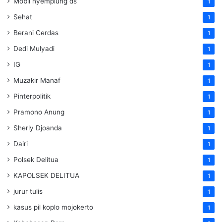
Mobil nyemplung ds
1
Sehat
1
Berani Cerdas
1
Dedi Mulyadi
1
IG
1
Muzakir Manaf
1
Pinterpolitik
1
Pramono Anung
1
Sherly Djoanda
1
Dairi
1
Polsek Delitua
1
KAPOLSEK DELITUA
1
jurur tulis
1
kasus pil koplo mojokerto
1