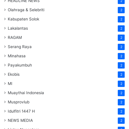
HEADLINE NEWS
2
Olahraga & Selebriti
2
Kabupaten Solok
2
Lakalantas
2
RAGAM
2
Serang Raya
2
Minahasa
2
Payakumbuh
2
Ekobis
2
MI
2
Muaythai Indonesia
2
Musprovlub
2
Idulfitri 1447 H
2
NEWS MEDIA
2