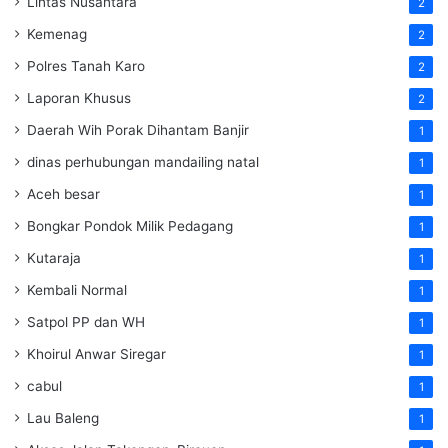
Lintas Nusantara
2
Kemenag
2
Polres Tanah Karo
2
Laporan Khusus
2
Daerah Wih Porak Dihantam Banjir
1
dinas perhubungan mandailing natal
1
Aceh besar
1
Bongkar Pondok Milik Pedagang
1
Kutaraja
1
Kembali Normal
1
Satpol PP dan WH
1
Khoirul Anwar Siregar
1
cabul
1
Lau Baleng
1