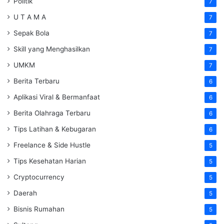
Politik
7
U T A M A
7
Sepak Bola
7
Skill yang Menghasilkan
7
UMKM
7
Berita Terbaru
6
Aplikasi Viral & Bermanfaat
6
Berita Olahraga Terbaru
6
Tips Latihan & Kebugaran
6
Freelance & Side Hustle
5
Tips Kesehatan Harian
5
Cryptocurrency
5
Daerah
5
Bisnis Rumahan
5