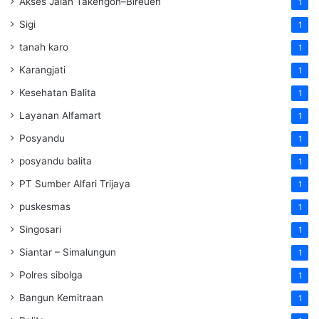
Akses Jalan Takengon–Bireuen
1
Sigi
1
tanah karo
1
Karangjati
1
Kesehatan Balita
1
Layanan Alfamart
1
Posyandu
1
posyandu balita
1
PT Sumber Alfari Trijaya
1
puskesmas
1
Singosari
1
Siantar – Simalungun
1
Polres sibolga
1
Bangun Kemitraan
1