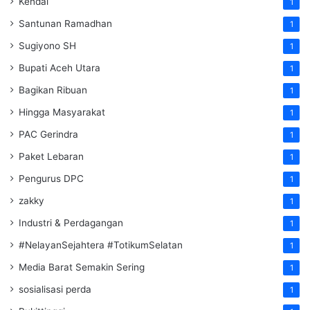
Kendal
1
Santunan Ramadhan
1
Sugiyono SH
1
Bupati Aceh Utara
1
Bagikan Ribuan
1
Hingga Masyarakat
1
PAC Gerindra
1
Paket Lebaran
1
Pengurus DPC
1
zakky
1
Industri & Perdagangan
1
#NelayanSejahtera #TotikumSelatan
1
Media Barat Semakin Sering
1
sosialisasi perda
1