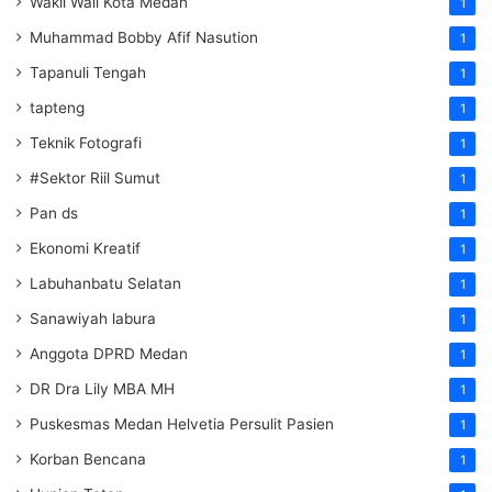
Wakil Wali Kota Medan
1
Muhammad Bobby Afif Nasution
1
Tapanuli Tengah
1
tapteng
1
Teknik Fotografi
1
#Sektor Riil Sumut
1
Pan ds
1
Ekonomi Kreatif
1
Labuhanbatu Selatan
1
Sanawiyah labura
1
Anggota DPRD Medan
1
DR Dra Lily MBA MH
1
Puskesmas Medan Helvetia Persulit Pasien
1
Korban Bencana
1