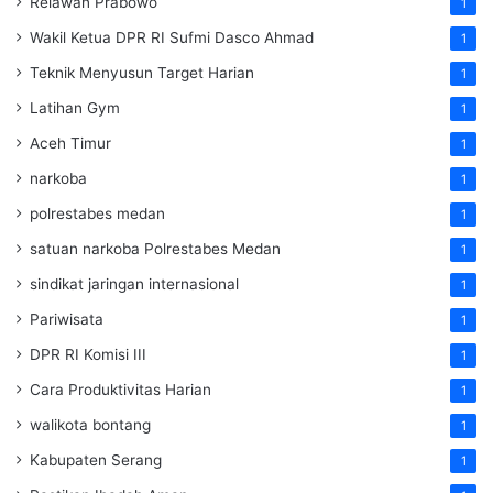
Relawan Prabowo
1
Wakil Ketua DPR RI Sufmi Dasco Ahmad
1
Teknik Menyusun Target Harian
1
Latihan Gym
1
Aceh Timur
1
narkoba
1
polrestabes medan
1
satuan narkoba Polrestabes Medan
1
sindikat jaringan internasional
1
Pariwisata
1
DPR RI Komisi III
1
Cara Produktivitas Harian
1
walikota bontang
1
Kabupaten Serang
1