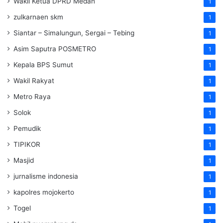
Wakil Ketua DPRD Medan
1
zulkarnaen skm
1
Siantar – Simalungun, Sergai – Tebing
1
Asim Saputra POSMETRO
1
Kepala BPS Sumut
1
Wakil Rakyat
1
Metro Raya
1
Solok
1
Pemudik
1
TIPIKOR
1
Masjid
1
jurnalisme indonesia
1
kapolres mojokerto
1
Togel
1