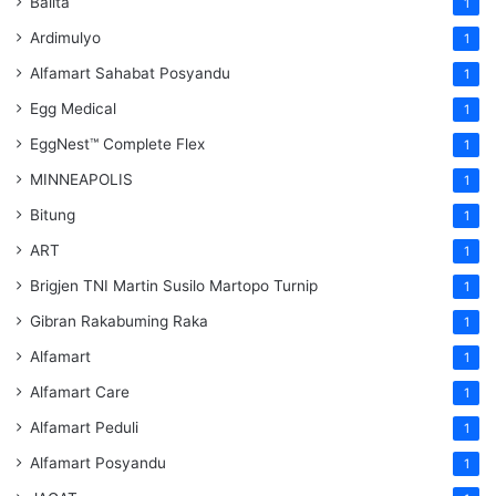
Balita
1
Ardimulyo
1
Alfamart Sahabat Posyandu
1
Egg Medical
1
EggNest™ Complete Flex
1
MINNEAPOLIS
1
Bitung
1
ART
1
Brigjen TNI Martin Susilo Martopo Turnip
1
Gibran Rakabuming Raka
1
Alfamart
1
Alfamart Care
1
Alfamart Peduli
1
Alfamart Posyandu
1