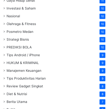
Gaya Hidup Sehat
11
Investasi & Saham
10
Nasional
10
Olahraga & Fitness
10
Posmetro Medan
10
Strategi Bisnis
10
PREDIKSI BOLA
10
Tips Android / iPhone
9
HUKUM & KRIMINAL
9
Manajemen Keuangan
9
Tips Produktivitas Harian
9
Review Gadget Singkat
8
Diet & Nutrisi
8
Berita Utama
7