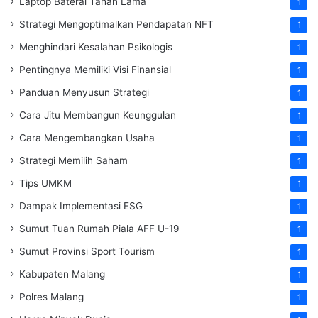
Laptop Baterai Tahan Lama
1
Strategi Mengoptimalkan Pendapatan NFT
1
Menghindari Kesalahan Psikologis
1
Pentingnya Memiliki Visi Finansial
1
Panduan Menyusun Strategi
1
Cara Jitu Membangun Keunggulan
1
Cara Mengembangkan Usaha
1
Strategi Memilih Saham
1
Tips UMKM
1
Dampak Implementasi ESG
1
Sumut Tuan Rumah Piala AFF U-19
1
Sumut Provinsi Sport Tourism
1
Kabupaten Malang
1
Polres Malang
1