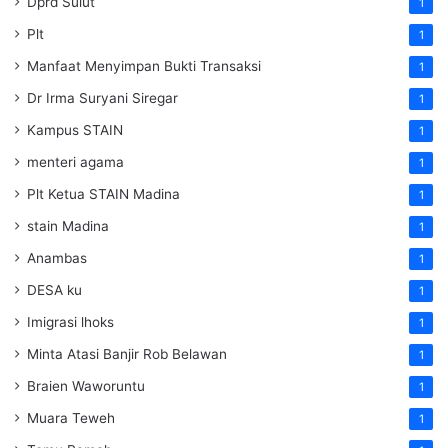
Dprd Sulut
1
Plt
1
Manfaat Menyimpan Bukti Transaksi
1
Dr Irma Suryani Siregar
1
Kampus STAIN
1
menteri agama
1
Plt Ketua STAIN Madina
1
stain Madina
1
Anambas
1
DESA ku
1
Imigrasi lhoks
1
Minta Atasi Banjir Rob Belawan
1
Braien Waworuntu
1
Muara Teweh
1