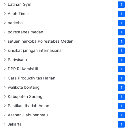
Latihan Gym
1
Aceh Timur
1
narkoba
1
polrestabes medan
1
satuan narkoba Polrestabes Medan
1
sindikat jaringan internasional
1
Pariwisata
1
DPR RI Komisi III
1
Cara Produktivitas Harian
1
walikota bontang
1
Kabupaten Serang
1
Pastikan Ibadah Aman
1
Asahan-Labuhanbatu
1
Jakarta
1