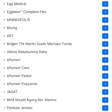
Egg Medical
1
EggNest™ Complete Flex
1
MINNEAPOLIS
1
Bitung
1
ART
1
Brigjen TNI Martin Susilo Martopo Turnip
1
Gibran Rakabuming Raka
1
Alfamart
1
Alfamart Care
1
Alfamart Peduli
1
Alfamart Posyandu
1
JAGAT
1
BKM Masjid Agung Nur Alannur
1
Pemkab Jember
1