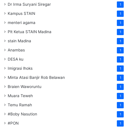
Dr Irma Suryani Siregar
1
Kampus STAIN
1
menteri agama
1
Plt Ketua STAIN Madina
1
stain Madina
1
Anambas
1
DESA ku
1
Imigrasi lhoks
1
Minta Atasi Banjir Rob Belawan
1
Braien Waworuntu
1
Muara Teweh
1
Temu Ramah
1
#Boby Nasution
1
#PON
1