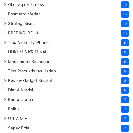
Olahraga & Fitness
10
Posmetro Medan
10
Strategi Bisnis
10
PREDIKSI BOLA
10
Tips Android / iPhone
9
HUKUM & KRIMINAL
9
Manajemen Keuangan
9
Tips Produktivitas Harian
9
Review Gadget Singkat
8
Diet & Nutrisi
8
Berita Utama
7
Politik
7
U T A M A
7
Sepak Bola
7