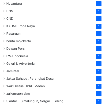
Nusantara
1
BNN
1
CND
1
KAHMI Eropa Raya
1
Pasuruan
1
berita mojokerto
1
Dewan Pers
1
FWJ Indonesia
1
Galeri & Advertorial
1
Jamintel
1
Jaksa Sahabat Perangkat Desa
1
Wakil Ketua DPRD Medan
1
zulkarnaen skm
1
Siantar – Simalungun, Sergai – Tebing
1