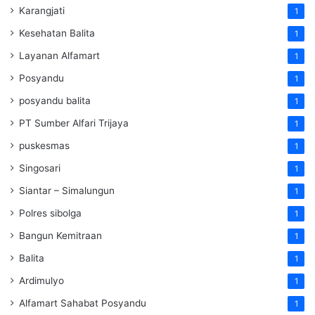
Karangjati
1
Kesehatan Balita
1
Layanan Alfamart
1
Posyandu
1
posyandu balita
1
PT Sumber Alfari Trijaya
1
puskesmas
1
Singosari
1
Siantar – Simalungun
1
Polres sibolga
1
Bangun Kemitraan
1
Balita
1
Ardimulyo
1
Alfamart Sahabat Posyandu
1