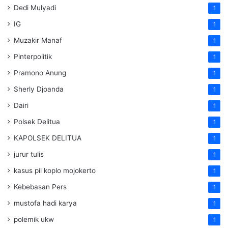
Dedi Mulyadi
1
IG
1
Muzakir Manaf
1
Pinterpolitik
1
Pramono Anung
1
Sherly Djoanda
1
Dairi
1
Polsek Delitua
1
KAPOLSEK DELITUA
1
jurur tulis
1
kasus pil koplo mojokerto
1
Kebebasan Pers
1
mustofa hadi karya
1
polemik ukw
1