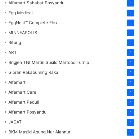
Alfamart Sahabat Posyandu
1
Egg Medical
1
EggNest™ Complete Flex
1
MINNEAPOLIS
1
Bitung
1
ART
1
Brigjen TNI Martin Susilo Martopo Turnip
1
Gibran Rakabuming Raka
1
Alfamart
1
Alfamart Care
1
Alfamart Peduli
1
Alfamart Posyandu
1
JAGAT
1
BKM Masjid Agung Nur Alannur
1