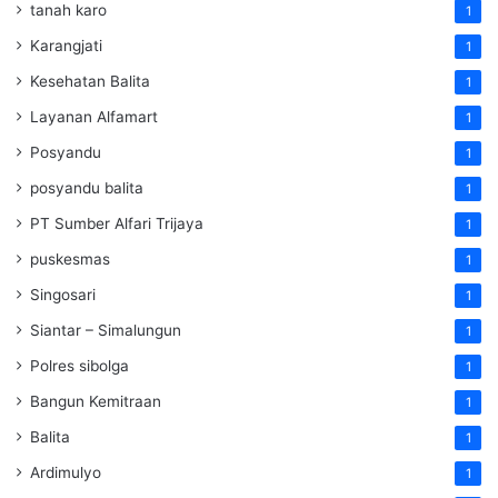
tanah karo
1
Karangjati
1
Kesehatan Balita
1
Layanan Alfamart
1
Posyandu
1
posyandu balita
1
PT Sumber Alfari Trijaya
1
puskesmas
1
Singosari
1
Siantar – Simalungun
1
Polres sibolga
1
Bangun Kemitraan
1
Balita
1
Ardimulyo
1