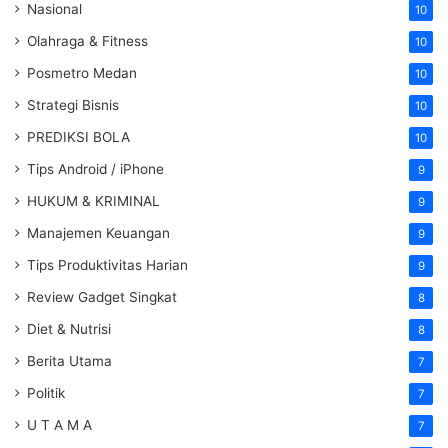
Nasional
10
Olahraga & Fitness
10
Posmetro Medan
10
Strategi Bisnis
10
PREDIKSI BOLA
10
Tips Android / iPhone
9
HUKUM & KRIMINAL
9
Manajemen Keuangan
9
Tips Produktivitas Harian
9
Review Gadget Singkat
8
Diet & Nutrisi
8
Berita Utama
7
Politik
7
U T A M A
7