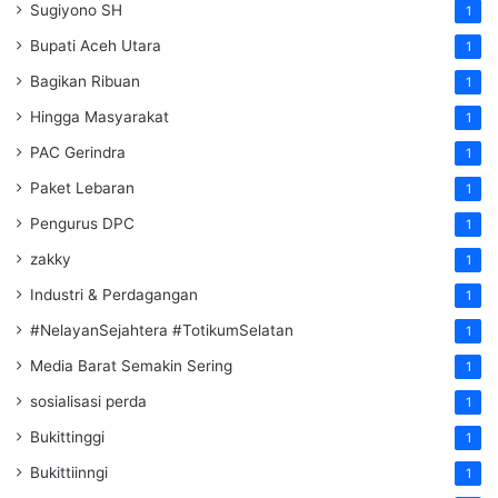
Sugiyono SH
1
Bupati Aceh Utara
1
Bagikan Ribuan
1
Hingga Masyarakat
1
PAC Gerindra
1
Paket Lebaran
1
Pengurus DPC
1
zakky
1
Industri & Perdagangan
1
#NelayanSejahtera #TotikumSelatan
1
Media Barat Semakin Sering
1
sosialisasi perda
1
Bukittinggi
1
Bukittiinngi
1