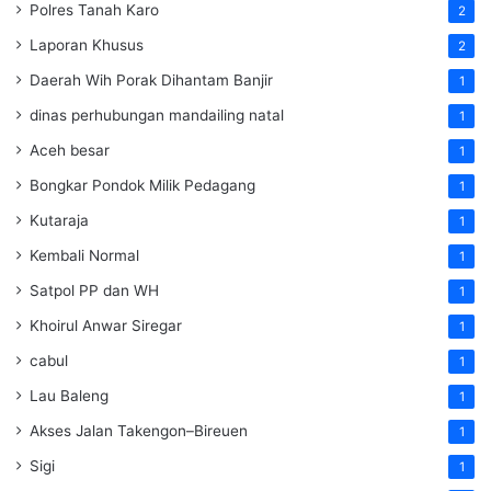
Polres Tanah Karo
2
Laporan Khusus
2
Daerah Wih Porak Dihantam Banjir
1
dinas perhubungan mandailing natal
1
Aceh besar
1
Bongkar Pondok Milik Pedagang
1
Kutaraja
1
Kembali Normal
1
Satpol PP dan WH
1
Khoirul Anwar Siregar
1
cabul
1
Lau Baleng
1
Akses Jalan Takengon–Bireuen
1
Sigi
1