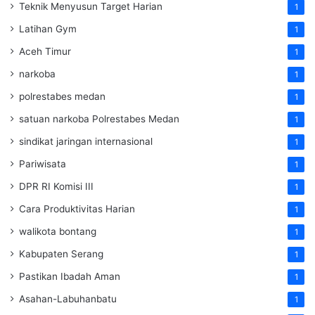
Teknik Menyusun Target Harian
1
Latihan Gym
1
Aceh Timur
1
narkoba
1
polrestabes medan
1
satuan narkoba Polrestabes Medan
1
sindikat jaringan internasional
1
Pariwisata
1
DPR RI Komisi III
1
Cara Produktivitas Harian
1
walikota bontang
1
Kabupaten Serang
1
Pastikan Ibadah Aman
1
Asahan-Labuhanbatu
1