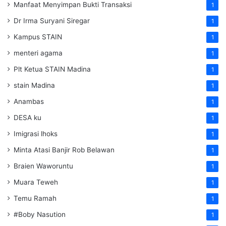
Manfaat Menyimpan Bukti Transaksi
1
Dr Irma Suryani Siregar
1
Kampus STAIN
1
menteri agama
1
Plt Ketua STAIN Madina
1
stain Madina
1
Anambas
1
DESA ku
1
Imigrasi lhoks
1
Minta Atasi Banjir Rob Belawan
1
Braien Waworuntu
1
Muara Teweh
1
Temu Ramah
1
#Boby Nasution
1