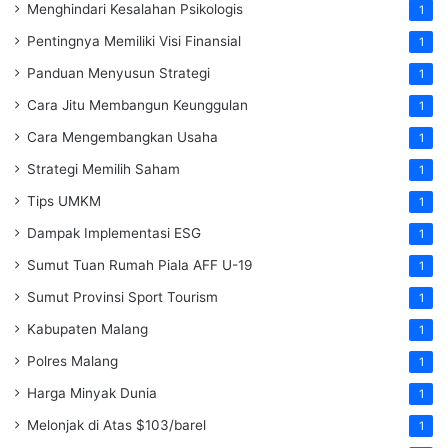
Menghindari Kesalahan Psikologis
1
Pentingnya Memiliki Visi Finansial
1
Panduan Menyusun Strategi
1
Cara Jitu Membangun Keunggulan
1
Cara Mengembangkan Usaha
1
Strategi Memilih Saham
1
Tips UMKM
1
Dampak Implementasi ESG
1
Sumut Tuan Rumah Piala AFF U-19
1
Sumut Provinsi Sport Tourism
1
Kabupaten Malang
1
Polres Malang
1
Harga Minyak Dunia
1
Melonjak di Atas $103/barel
1