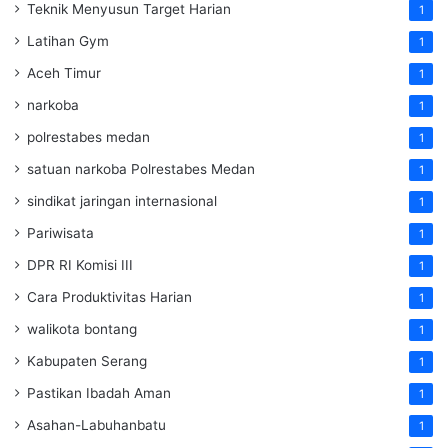
Teknik Menyusun Target Harian
1
Latihan Gym
1
Aceh Timur
1
narkoba
1
polrestabes medan
1
satuan narkoba Polrestabes Medan
1
sindikat jaringan internasional
1
Pariwisata
1
DPR RI Komisi III
1
Cara Produktivitas Harian
1
walikota bontang
1
Kabupaten Serang
1
Pastikan Ibadah Aman
1
Asahan-Labuhanbatu
1