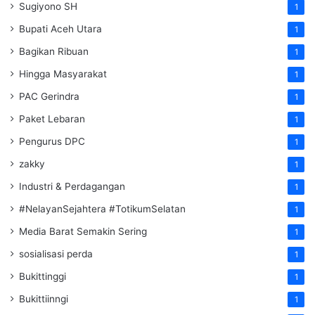
Sugiyono SH
1
Bupati Aceh Utara
1
Bagikan Ribuan
1
Hingga Masyarakat
1
PAC Gerindra
1
Paket Lebaran
1
Pengurus DPC
1
zakky
1
Industri & Perdagangan
1
#NelayanSejahtera #TotikumSelatan
1
Media Barat Semakin Sering
1
sosialisasi perda
1
Bukittinggi
1
Bukittiinngi
1