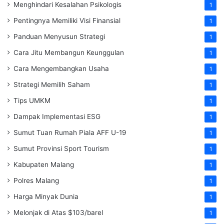
Menghindari Kesalahan Psikologis
1
Pentingnya Memiliki Visi Finansial
1
Panduan Menyusun Strategi
1
Cara Jitu Membangun Keunggulan
1
Cara Mengembangkan Usaha
1
Strategi Memilih Saham
1
Tips UMKM
1
Dampak Implementasi ESG
1
Sumut Tuan Rumah Piala AFF U-19
1
Sumut Provinsi Sport Tourism
1
Kabupaten Malang
1
Polres Malang
1
Harga Minyak Dunia
1
Melonjak di Atas $103/barel
1