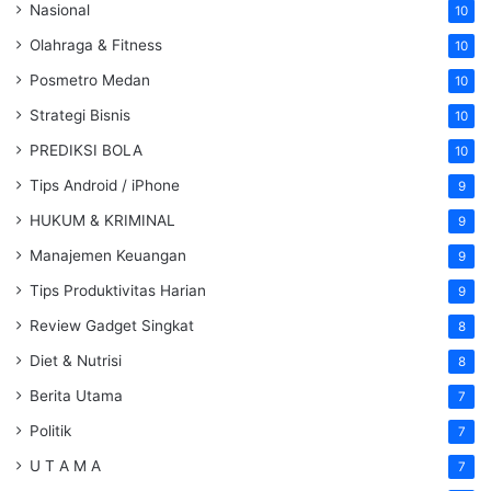
Nasional
10
Olahraga & Fitness
10
Posmetro Medan
10
Strategi Bisnis
10
PREDIKSI BOLA
10
Tips Android / iPhone
9
HUKUM & KRIMINAL
9
Manajemen Keuangan
9
Tips Produktivitas Harian
9
Review Gadget Singkat
8
Diet & Nutrisi
8
Berita Utama
7
Politik
7
U T A M A
7