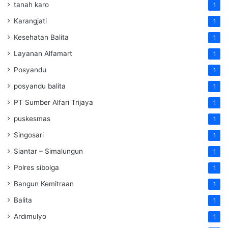
tanah karo
1
Karangjati
1
Kesehatan Balita
1
Layanan Alfamart
1
Posyandu
1
posyandu balita
1
PT Sumber Alfari Trijaya
1
puskesmas
1
Singosari
1
Siantar – Simalungun
1
Polres sibolga
1
Bangun Kemitraan
1
Balita
1
Ardimulyo
1