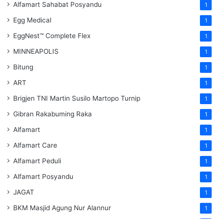
Alfamart Sahabat Posyandu
1
Egg Medical
1
EggNest™ Complete Flex
1
MINNEAPOLIS
1
Bitung
1
ART
1
Brigjen TNI Martin Susilo Martopo Turnip
1
Gibran Rakabuming Raka
1
Alfamart
1
Alfamart Care
1
Alfamart Peduli
1
Alfamart Posyandu
1
JAGAT
1
BKM Masjid Agung Nur Alannur
1