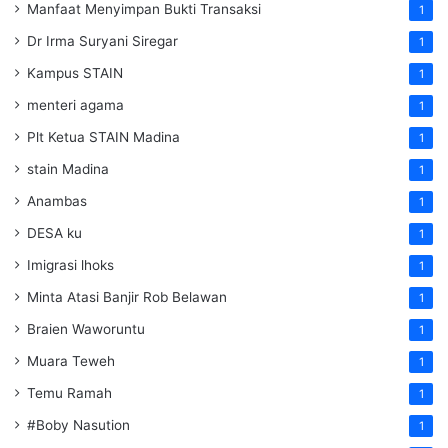
Manfaat Menyimpan Bukti Transaksi
1
Dr Irma Suryani Siregar
1
Kampus STAIN
1
menteri agama
1
Plt Ketua STAIN Madina
1
stain Madina
1
Anambas
1
DESA ku
1
Imigrasi lhoks
1
Minta Atasi Banjir Rob Belawan
1
Braien Waworuntu
1
Muara Teweh
1
Temu Ramah
1
#Boby Nasution
1