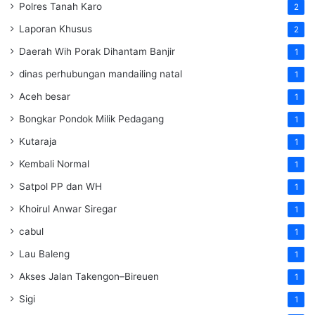
Polres Tanah Karo
2
Laporan Khusus
2
Daerah Wih Porak Dihantam Banjir
1
dinas perhubungan mandailing natal
1
Aceh besar
1
Bongkar Pondok Milik Pedagang
1
Kutaraja
1
Kembali Normal
1
Satpol PP dan WH
1
Khoirul Anwar Siregar
1
cabul
1
Lau Baleng
1
Akses Jalan Takengon–Bireuen
1
Sigi
1