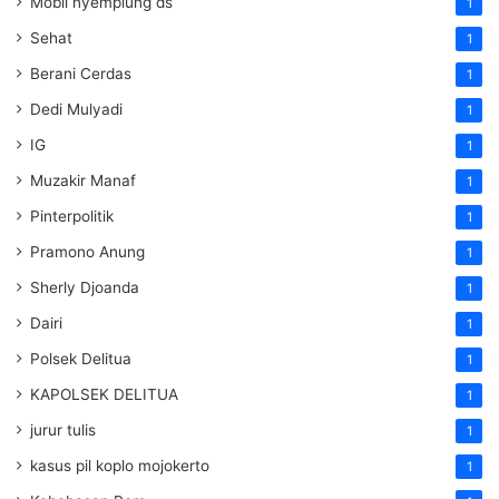
Mobil nyemplung ds
1
Sehat
1
Berani Cerdas
1
Dedi Mulyadi
1
IG
1
Muzakir Manaf
1
Pinterpolitik
1
Pramono Anung
1
Sherly Djoanda
1
Dairi
1
Polsek Delitua
1
KAPOLSEK DELITUA
1
jurur tulis
1
kasus pil koplo mojokerto
1