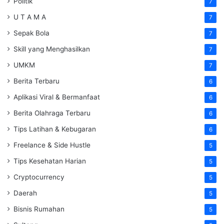
Politik
7
U T A M A
7
Sepak Bola
7
Skill yang Menghasilkan
7
UMKM
7
Berita Terbaru
6
Aplikasi Viral & Bermanfaat
6
Berita Olahraga Terbaru
6
Tips Latihan & Kebugaran
6
Freelance & Side Hustle
5
Tips Kesehatan Harian
5
Cryptocurrency
5
Daerah
5
Bisnis Rumahan
5