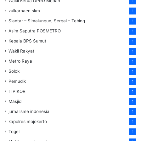
Wakil Ketua DPRD Medan
1
zulkarnaen skm
1
Siantar – Simalungun, Sergai – Tebing
1
Asim Saputra POSMETRO
1
Kepala BPS Sumut
1
Wakil Rakyat
1
Metro Raya
1
Solok
1
Pemudik
1
TIPIKOR
1
Masjid
1
jurnalisme indonesia
1
kapolres mojokerto
1
Togel
1