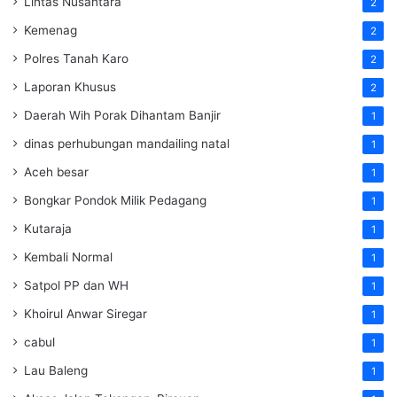
Lintas Nusantara
2
Kemenag
2
Polres Tanah Karo
2
Laporan Khusus
2
Daerah Wih Porak Dihantam Banjir
1
dinas perhubungan mandailing natal
1
Aceh besar
1
Bongkar Pondok Milik Pedagang
1
Kutaraja
1
Kembali Normal
1
Satpol PP dan WH
1
Khoirul Anwar Siregar
1
cabul
1
Lau Baleng
1