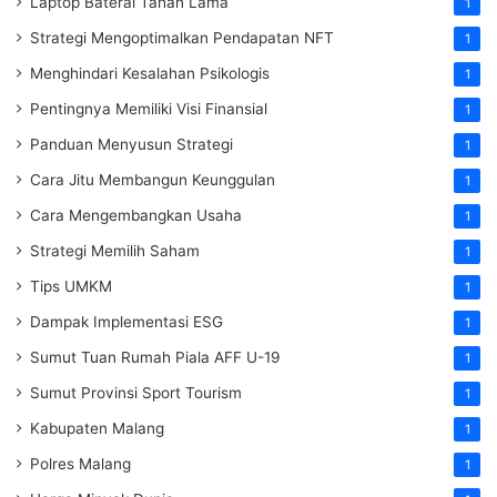
Laptop Baterai Tahan Lama
1
Strategi Mengoptimalkan Pendapatan NFT
1
Menghindari Kesalahan Psikologis
1
Pentingnya Memiliki Visi Finansial
1
Panduan Menyusun Strategi
1
Cara Jitu Membangun Keunggulan
1
Cara Mengembangkan Usaha
1
Strategi Memilih Saham
1
Tips UMKM
1
Dampak Implementasi ESG
1
Sumut Tuan Rumah Piala AFF U-19
1
Sumut Provinsi Sport Tourism
1
Kabupaten Malang
1
Polres Malang
1