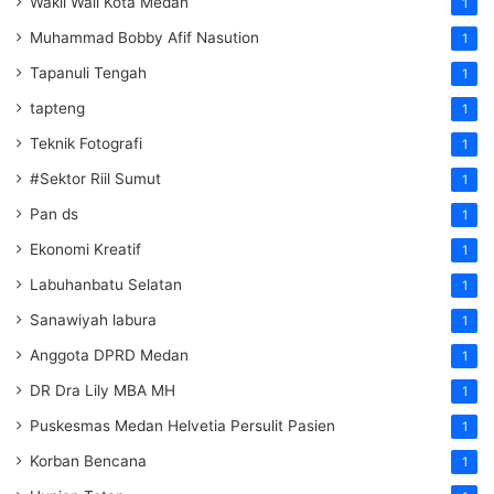
Wakil Wali Kota Medan
1
Muhammad Bobby Afif Nasution
1
Tapanuli Tengah
1
tapteng
1
Teknik Fotografi
1
#Sektor Riil Sumut
1
Pan ds
1
Ekonomi Kreatif
1
Labuhanbatu Selatan
1
Sanawiyah labura
1
Anggota DPRD Medan
1
DR Dra Lily MBA MH
1
Puskesmas Medan Helvetia Persulit Pasien
1
Korban Bencana
1