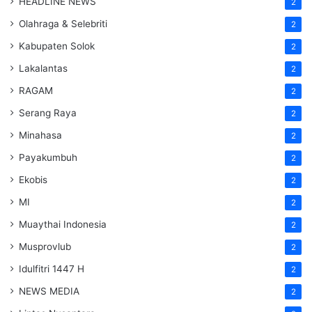
HEADLINE NEWS
2
Olahraga & Selebriti
2
Kabupaten Solok
2
Lakalantas
2
RAGAM
2
Serang Raya
2
Minahasa
2
Payakumbuh
2
Ekobis
2
MI
2
Muaythai Indonesia
2
Musprovlub
2
Idulfitri 1447 H
2
NEWS MEDIA
2