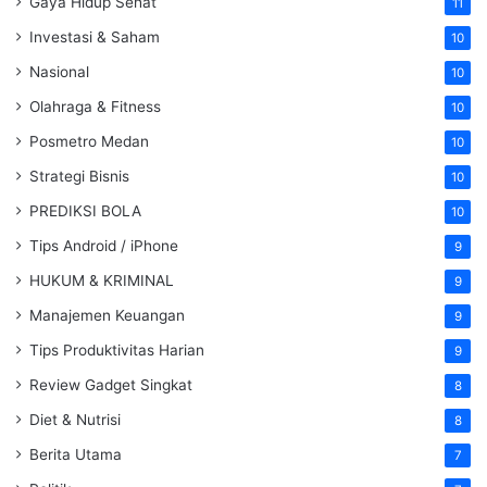
Gaya Hidup Sehat
11
Investasi & Saham
10
Nasional
10
Olahraga & Fitness
10
Posmetro Medan
10
Strategi Bisnis
10
PREDIKSI BOLA
10
Tips Android / iPhone
9
HUKUM & KRIMINAL
9
Manajemen Keuangan
9
Tips Produktivitas Harian
9
Review Gadget Singkat
8
Diet & Nutrisi
8
Berita Utama
7