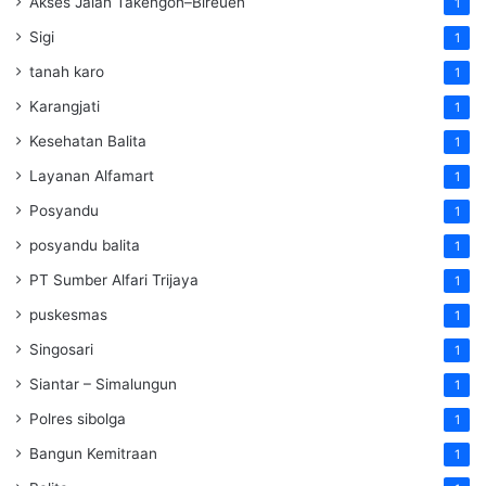
Akses Jalan Takengon–Bireuen
1
Sigi
1
tanah karo
1
Karangjati
1
Kesehatan Balita
1
Layanan Alfamart
1
Posyandu
1
posyandu balita
1
PT Sumber Alfari Trijaya
1
puskesmas
1
Singosari
1
Siantar – Simalungun
1
Polres sibolga
1
Bangun Kemitraan
1