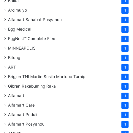
Balita
1
Ardimulyo
1
Alfamart Sahabat Posyandu
1
Egg Medical
1
EggNest™ Complete Flex
1
MINNEAPOLIS
1
Bitung
1
ART
1
Brigjen TNI Martin Susilo Martopo Turnip
1
Gibran Rakabuming Raka
1
Alfamart
1
Alfamart Care
1
Alfamart Peduli
1
Alfamart Posyandu
1