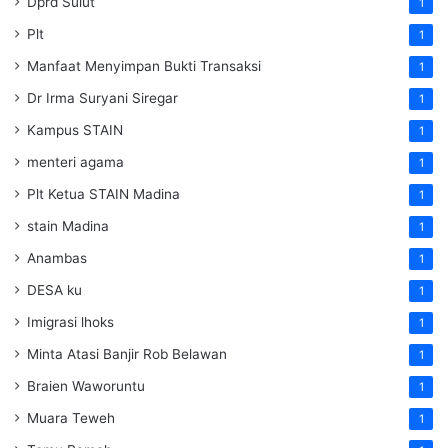
Dprd Sulut
1
Plt
1
Manfaat Menyimpan Bukti Transaksi
1
Dr Irma Suryani Siregar
1
Kampus STAIN
1
menteri agama
1
Plt Ketua STAIN Madina
1
stain Madina
1
Anambas
1
DESA ku
1
Imigrasi lhoks
1
Minta Atasi Banjir Rob Belawan
1
Braien Waworuntu
1
Muara Teweh
1