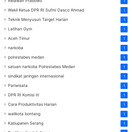
Relawan Prabowo
1
Wakil Ketua DPR RI Sufmi Dasco Ahmad
1
Teknik Menyusun Target Harian
1
Latihan Gym
1
Aceh Timur
1
narkoba
1
polrestabes medan
1
satuan narkoba Polrestabes Medan
1
sindikat jaringan internasional
1
Pariwisata
1
DPR RI Komisi III
1
Cara Produktivitas Harian
1
walikota bontang
1
Kabupaten Serang
1