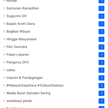
Kendal
1
Santunan Ramadhan
1
Sugiyono SH
1
Bupati Aceh Utara
1
Bagikan Ribuan
1
Hingga Masyarakat
1
PAC Gerindra
1
Paket Lebaran
1
Pengurus DPC
1
zakky
1
Industri & Perdagangan
1
#NelayanSejahtera #TotikumSelatan
1
Media Barat Semakin Sering
1
sosialisasi perda
1