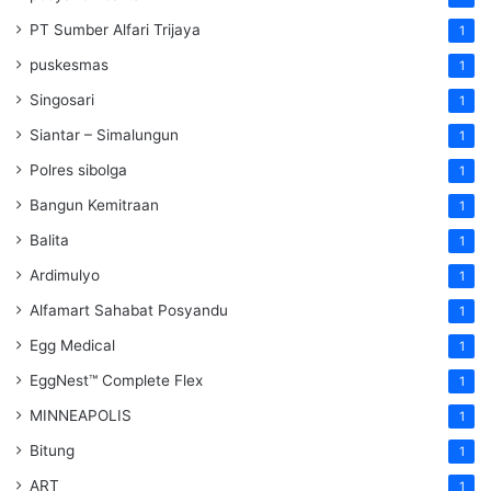
PT Sumber Alfari Trijaya
1
puskesmas
1
Singosari
1
Siantar – Simalungun
1
Polres sibolga
1
Bangun Kemitraan
1
Balita
1
Ardimulyo
1
Alfamart Sahabat Posyandu
1
Egg Medical
1
EggNest™ Complete Flex
1
MINNEAPOLIS
1
Bitung
1
ART
1