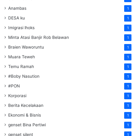
Anambas
1
DESA ku
1
Imigrasi lhoks
1
Minta Atasi Banjir Rob Belawan
1
Braien Waworuntu
1
Muara Teweh
1
Temu Ramah
1
#Boby Nasution
1
#PON
1
Korporasi
1
Berita Kecelakaan
1
Ekonomi & Bisnis
1
genset Bina Pertiwi
1
genset silent
1