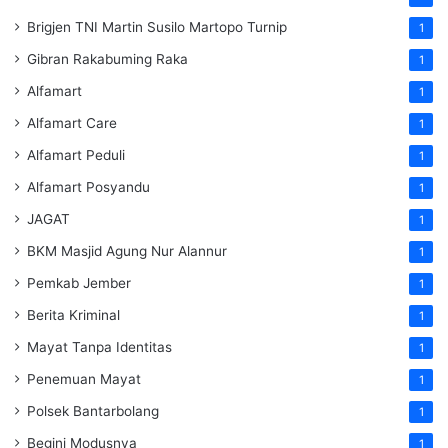
Brigjen TNI Martin Susilo Martopo Turnip
1
Gibran Rakabuming Raka
1
Alfamart
1
Alfamart Care
1
Alfamart Peduli
1
Alfamart Posyandu
1
JAGAT
1
BKM Masjid Agung Nur Alannur
1
Pemkab Jember
1
Berita Kriminal
1
Mayat Tanpa Identitas
1
Penemuan Mayat
1
Polsek Bantarbolang
1
Begini Modusnya
1