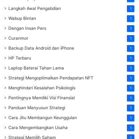
Langkah Awal Pengabdian
1
Wabup Bintan
1
Dengan Insan Pers
1
Curanmor
1
Backup Data Android dan iPhone
1
HP Terbaru
1
Laptop Baterai Tahan Lama
1
Strategi Mengoptimalkan Pendapatan NFT
1
Menghindari Kesalahan Psikologis
1
Pentingnya Memiliki Visi Finansial
1
Panduan Menyusun Strategi
1
Cara Jitu Membangun Keunggulan
1
Cara Mengembangkan Usaha
1
Strategi Memilih Saham
1