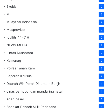
Ekobis
2
MI
2
Muaythai Indonesia
2
Musprovlub
2
Idulfitri 1447 H
2
NEWS MEDIA
2
Lintas Nusantara
2
Kemenag
2
Polres Tanah Karo
2
Laporan Khusus
2
Daerah Wih Porak Dihantam Banjir
1
dinas perhubungan mandailing natal
1
Aceh besar
1
Bongkar Pondok Milik Pedagang
1