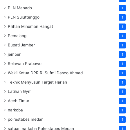
PLN Manado
1
PLN Suluttenggo
1
Pilihan Minuman Hangat
1
Pemalang
1
Bupati Jember
1
jember
1
Relawan Prabowo
1
Wakil Ketua DPR RI Sufmi Dasco Ahmad
1
Teknik Menyusun Target Harian
1
Latihan Gym
1
Aceh Timur
1
narkoba
1
polrestabes medan
1
satuan narkoba Polrestabes Medan
1