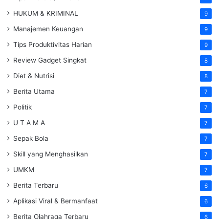
HUKUM & KRIMINAL
9
Manajemen Keuangan
9
Tips Produktivitas Harian
9
Review Gadget Singkat
8
Diet & Nutrisi
8
Berita Utama
7
Politik
7
U T A M A
7
Sepak Bola
7
Skill yang Menghasilkan
7
UMKM
7
Berita Terbaru
6
Aplikasi Viral & Bermanfaat
6
Berita Olahraga Terbaru
6