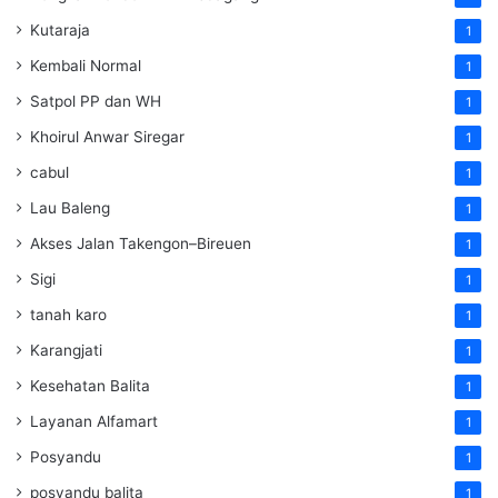
Kutaraja
1
Kembali Normal
1
Satpol PP dan WH
1
Khoirul Anwar Siregar
1
cabul
1
Lau Baleng
1
Akses Jalan Takengon–Bireuen
1
Sigi
1
tanah karo
1
Karangjati
1
Kesehatan Balita
1
Layanan Alfamart
1
Posyandu
1
posyandu balita
1