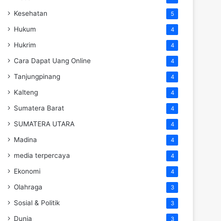
Kesehatan
5
Hukum
4
Hukrim
4
Cara Dapat Uang Online
4
Tanjungpinang
4
Kalteng
4
Sumatera Barat
4
SUMATERA UTARA
4
Madina
4
media terpercaya
4
Ekonomi
4
Olahraga
3
Sosial & Politik
3
Dunia
3