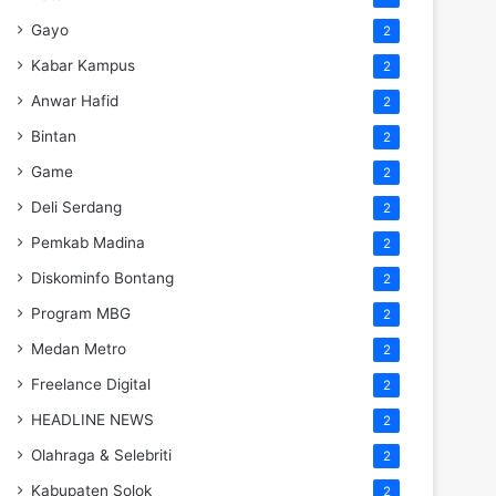
Gayo
2
Kabar Kampus
2
Anwar Hafid
2
Bintan
2
Game
2
Deli Serdang
2
Pemkab Madina
2
Diskominfo Bontang
2
Program MBG
2
Medan Metro
2
Freelance Digital
2
HEADLINE NEWS
2
Olahraga & Selebriti
2
Kabupaten Solok
2