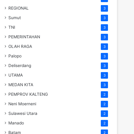
REGIONAL
3
Sumut
3
TNI
3
PEMERINTAHAN
3
OLAH RAGA
3
Palopo
3
Deliserdang
3
UTAMA
3
MEDAN KITA
3
PEMPROV KALTENG
2
Neni Moerneni
2
Sulawesi Utara
2
Manado
2
Batam
2