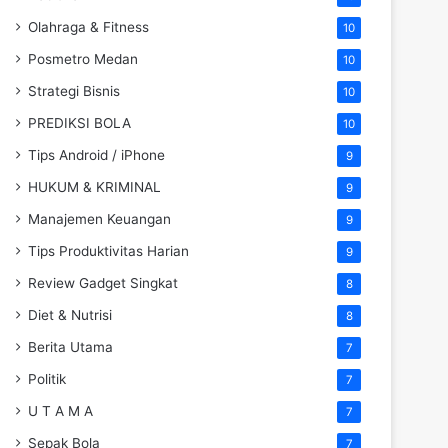
Olahraga & Fitness
10
Posmetro Medan
10
Strategi Bisnis
10
PREDIKSI BOLA
10
Tips Android / iPhone
9
HUKUM & KRIMINAL
9
Manajemen Keuangan
9
Tips Produktivitas Harian
9
Review Gadget Singkat
8
Diet & Nutrisi
8
Berita Utama
7
Politik
7
U T A M A
7
Sepak Bola
7